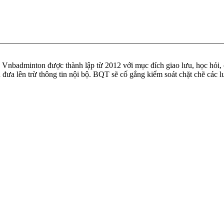
badminton được thành lập từ 2012 với mục đích giao lưu, học hỏi, ch
n đưa lên trừ thông tin nội bộ. BQT sẽ cố gắng kiểm soát chặt chẽ các