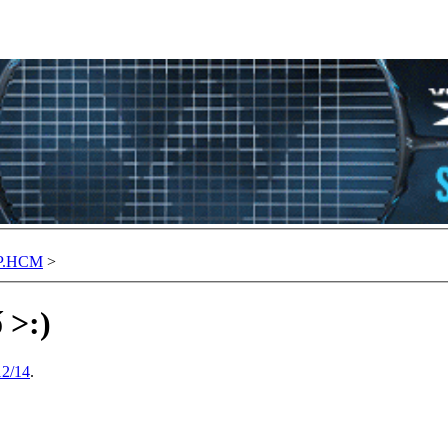
TP.HCM
>
 >:)
12/14
.