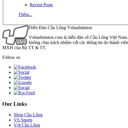
Recent Posts
Thêm...
Diễn Đàn Cầu Lông Vnbadminton
Vnbadminton.com là diễn đàn về Cầu Lông Việt Nam. Vn
không chịu trách nhiệm với các thông tin do thành viê
MXH của Bộ TT & TT.
Follow us
Our Links
Shop Cầu Lông
VS Sports
Vợt Cầu Lông