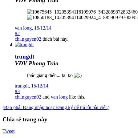
VĐV Phong Trào
van long
,
15/12/14
#2
chi.nguyen02
thích bài này.
trungdt
VĐV Phong Trào
thác giang điển....fai ko
trungdt
,
15/12/14
#3
chi.nguyen02
and
van long
like this.
(Bạn phải Đăng nhập hoặc Đăng ký để trả lời bài viết.)
Chia sẻ trang này
Tweet