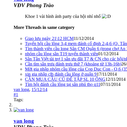
VĐV Phong Trào
Khoe 1 vài hình ảnh party của hội nhí nhố
More Threads in same category
Giao lưu ngày 21\12 HCM
11/12/2014
Tuyển hội cầu lông 3-4 mem đánh cố định 2-4-6 (Q. Tâ
Tìm thành viên cầu long Sân CM Quận 6 (trong chợ An 
nhóm cầu lông sân T19 tuyển thành viên
01/12/2014
Sân Tân Việt tài trợ 1 sân ưu đãi T7 & CN cho các hội/
Cần tìm sân trưa đánh trưa thứ 7 (khoảng từ 13h-16h)
26
Mời gia nhập nhóm cầu lông của Cọp Duc Con - Q.6 (3
xin gia nhập clb đánh cầu lông ở quận 9
17/11/2014
CẦN MUA CẦU CŨ ĐỂ TẬP SL 10 ỐNG
12/11/2014
Tìm hội đánh cầu lông tại sân phú thọ q11
07/11/2014
van long
,
15/12/14
#1
Tags:
van long