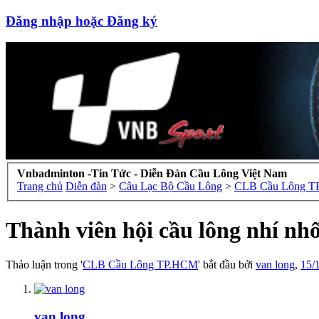
Đăng nhập hoặc Đăng ký
Vnbadminton -Tin Tức - Diễn Đàn Cầu Lông Việt Nam
Trang chủ
Diễn đàn
>
Câu Lạc Bộ Cầu Lông
>
CLB Cầu Lông 
Thành viên hội cầu lông nhí nhố
Thảo luận trong '
CLB Cầu Lông TP.HCM
' bắt đầu bởi
van long
,
15/
van long