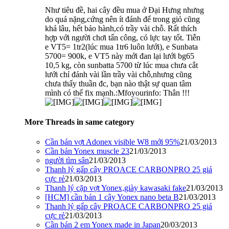
Như tiêu đề, hai cây đều mua ở Đại Hưng nhưng
do quá nặng,cứng nên ít đánh để trong giỏ cũng
khá lâu, hết bảo hành,có trầy vài chỗ. Rất thích
hợp với người chơi tấn công, có lực tay tốt. Tiễn
e VT5= 1tr2(lúc mua 1tr6 luôn lưới), e Sunbata
5700= 900k, e VT5 này mới đan lại lưới bg65
10,5 kg, còn sunbatta 5700 từ lúc mua chưa cắt
lưới chỉ đánh vài lần trầy vài chỗ,nhưng cũng
chưa thấy thuần đc, bạn nào thật sự quan tâm
mình có thể fix mạnh.:Mfoyourinfo: Thân !!!
More Threads in same category
Cần bán vợt Adonex visible W8 mới 95%
21/03/2013
Cần bán Yonex muscle 23
21/03/2013
người tìm sân
21/03/2013
Thanh lý gấp cây PROACE CARBONPRO 25 giá
cực rẻ
21/03/2013
Thanh lý cặp vợt Yonex,giày kawasaki fake
21/03/2013
[HCM] cần bán 1 cây Yonex nano beta B
21/03/2013
Thanh lý gấp cây PROACE CARBONPRO 25 giá
cực rẻ
21/03/2013
Cần bán 2 em Yonex made in Japan
20/03/2013