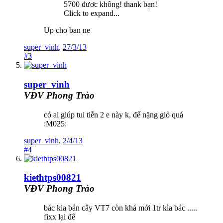
5700 đươc không! thank bạn!
Click to expand...
Up cho ban ne
super_vinh
,
27/3/13
#3
super_vinh
VĐV Phong Trào
có ai giúp tui tiễn 2 e này k, để nặng giỏ quá
:M025:
super_vinh
,
2/4/13
#4
kiethtps00821
VĐV Phong Trào
bác kia bán cây VT7 còn khá mới 1tr kìa bác .....
fixx lại đê