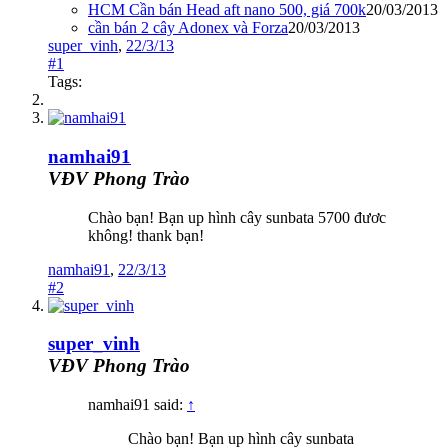
HCM Cần bán Head aft nano 500, giá 700k
20/03/2013
cần bán 2 cây Adonex và Forza
20/03/2013
super_vinh
,
22/3/13
#1
Tags:
namhai91
VĐV Phong Trào
Chào bạn! Bạn up hình cây sunbata 5700 đươc
không! thank bạn!
namhai91
,
22/3/13
#2
super_vinh
VĐV Phong Trào
namhai91 said:
↑
Chào bạn! Bạn up hình cây sunbata