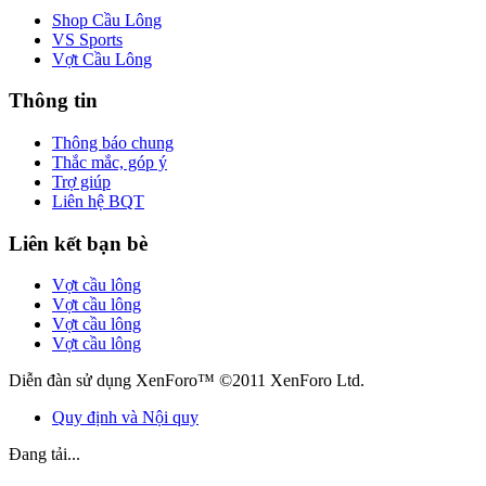
Shop Cầu Lông
VS Sports
Vợt Cầu Lông
Thông tin
Thông báo chung
Thắc mắc, góp ý
Trợ giúp
Liên hệ BQT
Liên kết bạn bè
Vợt cầu lông
Vợt cầu lông
Vợt cầu lông
Vợt cầu lông
Diễn đàn sử dụng XenForo™ ©2011 XenForo Ltd.
Quy định và Nội quy
Đang tải...