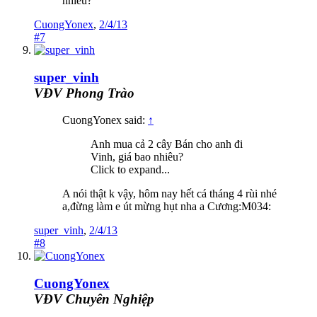
nhiêu?
CuongYonex
,
2/4/13
#7
super_vinh
VĐV Phong Trào
CuongYonex said:
↑
Anh mua cả 2 cây Bán cho anh đi
Vinh, giá bao nhiêu?
Click to expand...
A nói thật k vậy, hôm nay hết cá tháng 4 rùi nhé
a,đừng làm e út mừng hụt nha a Cương:M034:
super_vinh
,
2/4/13
#8
CuongYonex
VĐV Chuyên Nghiệp