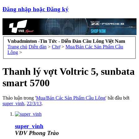
Đăng nhập hoặc Đăng ký
Vnbadminton -Tin Tức - Diễn Đàn Cầu Lông Việt Nam
Trang chủ
Diễn đàn
>
Chợ
>
Mua/Bán Các Sản Phẩm Cầu
Lông
>
Thanh lý vợt Voltric 5, sunbata
smart 5700
Thảo luận trong '
Mua/Bán Các Sản Phẩm Cầu Lông
' bắt đầu bởi
super_vinh
,
22/3/13
.
super_vinh
VĐV Phong Trào