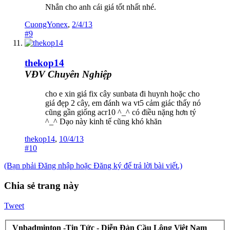
Nhắn cho anh cái giá tốt nhất nhé.
CuongYonex
,
2/4/13
#9
thekop14
VĐV Chuyên Nghiệp
cho e xin giá fix cây sunbata đi huynh hoặc cho
giá đẹp 2 cây, em đánh wa vt5 cảm giác thấy nó
cũng gần giống acr10 ^_^ có điều nặng hơn tý
^_^ Dạo này kinh tế cũng khó khăn
thekop14
,
10/4/13
#10
(Bạn phải Đăng nhập hoặc Đăng ký để trả lời bài viết.)
Chia sẻ trang này
Tweet
Vnbadminton -Tin Tức - Diễn Đàn Cầu Lông Việt Nam