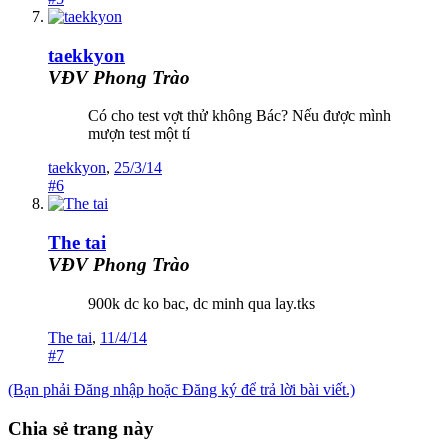
taekkyon
VĐV Phong Trào
Có cho test vợt thử không Bác? Nếu được mình
mượn test một tí
taekkyon
,
25/3/14
#6
The tai
VĐV Phong Trào
900k dc ko bac, dc minh qua lay.tks
The tai
,
11/4/14
#7
(Bạn phải Đăng nhập hoặc Đăng ký để trả lời bài viết.)
Chia sẻ trang này