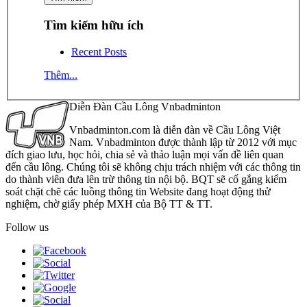
Tìm kiếm hữu ích
Recent Posts
Thêm...
Diễn Đàn Cầu Lông Vnbadminton
Vnbadminton.com là diễn đàn về Cầu Lông Việt
Nam. Vnbadminton được thành lập từ 2012 với mục
đích giao lưu, học hỏi, chia sẻ và thảo luận mọi vấn đề liên quan
đến cầu lông. Chúng tôi sẽ không chịu trách nhiệm với các thông tin
do thành viên đưa lên trừ thông tin nội bộ. BQT sẽ cố gắng kiểm
soát chặt chẽ các luồng thông tin Website đang hoạt động thử
nghiệm, chờ giấy phép MXH của Bộ TT & TT.
Follow us