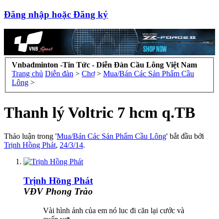
Đăng nhập hoặc Đăng ký
Vnbadminton -Tin Tức - Diễn Đàn Cầu Lông Việt Nam
Trang chủ
Diễn đàn
>
Chợ
>
Mua/Bán Các Sản Phẩm Cầu
Lông
>
Thanh lý Voltric 7 hcm q.TB
Thảo luận trong '
Mua/Bán Các Sản Phẩm Cầu Lông
' bắt đầu bởi
Trịnh Hồng Phát
,
24/3/14
.
Trịnh Hồng Phát
VĐV Phong Trào
Vài hình ảnh của em nó luc đi căn lại cước và