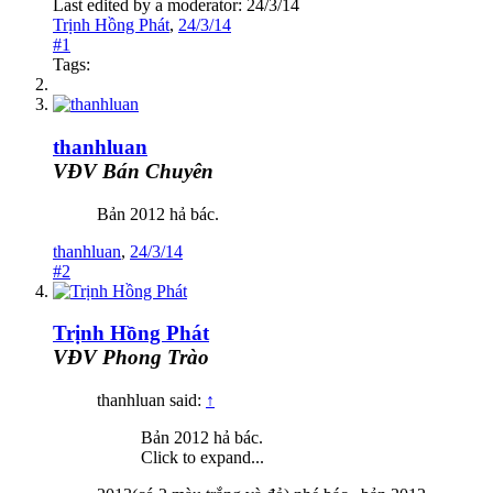
Last edited by a moderator:
24/3/14
Trịnh Hồng Phát
,
24/3/14
#1
Tags:
thanhluan
VĐV Bán Chuyên
Bản 2012 hả bác.
thanhluan
,
24/3/14
#2
Trịnh Hồng Phát
VĐV Phong Trào
thanhluan said:
↑
Bản 2012 hả bác.
Click to expand...