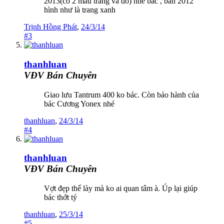
2013(có 2 màu trắng và đỏ) nhé bác , bản 2012
hình như là trang xanh
Trịnh Hồng Phát
,
24/3/14
#3
thanhluan
VĐV Bán Chuyên
Giao lưu Tantrum 400 ko bác. Còn bảo hành của
bác Cương Yonex nhé
thanhluan
,
24/3/14
#4
thanhluan
VĐV Bán Chuyên
Vợt đẹp thế lày mà ko ai quan tâm à. Úp lại giúp
bác thớt tý
thanhluan
,
25/3/14
#5