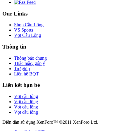
Our Links
Shop Cầu Lông
VS Sports
Vợt Cầu Lông
Thông tin
Thông báo chung
Thắc mắc, góp ý
Trợ giúp
Liên hệ BQT
Liên kết bạn bè
Vợt cầu lông
Vợt cầu lông
Vợt cầu lông
Vợt cầu lông
Diễn đàn sử dụng XenForo™ ©2011 XenForo Ltd.