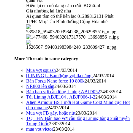
quấn vợt
Hiện tại em nó đang căn cước BG66-ul
Giá nhượng lại 1tr2 nha
Ai quan tâm có thể liên lạc 01289812131-Phát
TPHCM q.Tân Bình đường Cộng Hòa nhé
More Threads in same category
Mua vợt squash
24/03/2014
[LINING] - Bao đựng vợt đa năng.
24/03/2014
Bán Forza Nano force 10 800k
24/03/2014
NR800 lên sàn
24/03/2014
Bán bao vợt cầu lông Lining ABJD052
24/03/2014
Túi Lining ABJE104 . ABJF006-1-2
24/03/2014
Alien Armour-BST mới Hot Game Cold Mind cực Hot
cho mùa hè
24/03/2014
Mua vợt FB gãy, hoặc nứt
23/03/2014
TQ - HN Bán bao vợt cầu lông Lining hàng xuất tuyển
Trung Quốc
23/03/2014
mua vot victor
23/03/2014