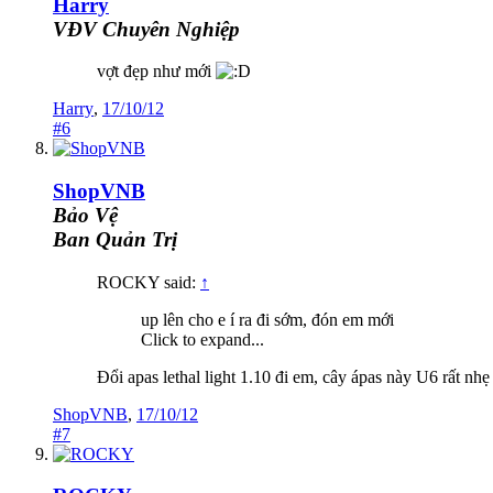
Harry
VĐV Chuyên Nghiệp
vợt đẹp như mới
Harry
,
17/10/12
#6
ShopVNB
Bảo Vệ
Ban Quản Trị
ROCKY said:
↑
up lên cho e í ra đi sớm, đón em mới
Click to expand...
Đổi apas lethal light 1.10 đi em, cây ápas này U6 rất n
ShopVNB
,
17/10/12
#7