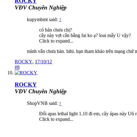
ROCKY
VĐV Chuyên Nghiệp
kupymbmt said:
↑
có bán chưa chị?
cây này vợt cân bằng fai ko ạ? loai mấy U vậy?
Click to expand...
mình vẫn chưa bán. hihi. bạn tham khảo trên mạng chứ 
ROCKY
,
17/10/12
#8
ROCKY
VĐV Chuyên Nghiệp
ShopVNB said:
↑
Đổi apas lethal light 1.10 đi em, cây ápas này U6
Click to expand...