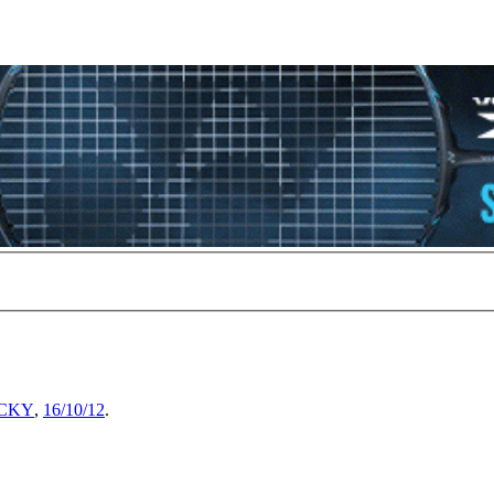
CKY
,
16/10/12
.