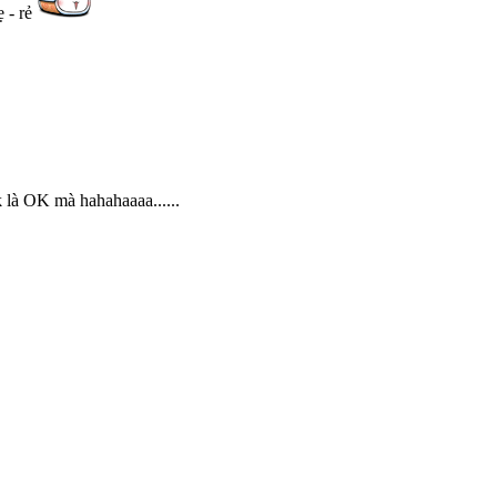
ẹ - rẻ
 là OK mà hahahaaaa......