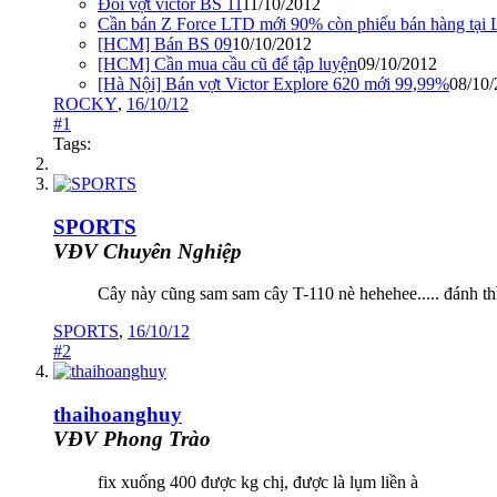
Đổi vợt victor BS 11
11/10/2012
Cần bán Z Force LTD mới 90% còn phiếu bán hàng tại L
[HCM] Bán BS 09
10/10/2012
[HCM] Cần mua cầu cũ để tập luyện
09/10/2012
[Hà Nội] Bán vợt Victor Explore 620 mới 99,99%
08/10
ROCKY
,
16/10/12
#1
Tags:
SPORTS
VĐV Chuyên Nghiệp
Cây này cũng sam sam cây T-110 nè hehehee..... đánh thì O
SPORTS
,
16/10/12
#2
thaihoanghuy
VĐV Phong Trào
fix xuống 400 được kg chị, được là lụm liền à