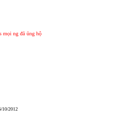
ks m
ọi ng
đ
ã
ủng h
ộ
6/10/2012