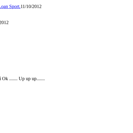
oan Sport.
11/10/2012
/2012
k ....... Up up up.......