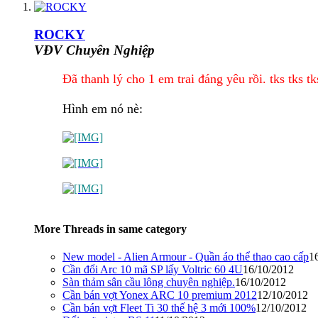
ROCKY
VĐV Chuyên Nghiệp
Đ
ã thanh l
ý cho 1 em trai
đ
áng y
êu r
ồi. t
ks tks t
Hình em nó nè:
More Threads in same category
New model - Alien Armour - Quần áo thể thao cao cấp
1
Cần đổi Arc 10 mã SP lấy Voltric 60 4U
16/10/2012
Sàn thảm sân cầu lông chuyên nghiệp.
16/10/2012
Cần bán vợt Yonex ARC 10 premium 2012
12/10/2012
Cần bán vợt Fleet Ti 30 thế hệ 3 mới 100%
12/10/2012