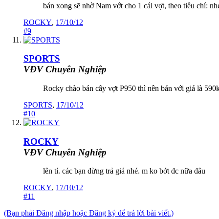
bán xong sẽ nhờ Nam vớt cho 1 cái vợt, theo tiêu chí: nh
ROCKY
,
17/10/12
#9
SPORTS
VĐV Chuyên Nghiệp
Rocky chào bán cây vợt P950 thì nên bán với giá là 590k
SPORTS
,
17/10/12
#10
ROCKY
VĐV Chuyên Nghiệp
lên tí. các bạn đừng trả giá nhé. m ko bớt đc nữa đâu
ROCKY
,
17/10/12
#11
(Bạn phải Đăng nhập hoặc Đăng ký để trả lời bài viết.)