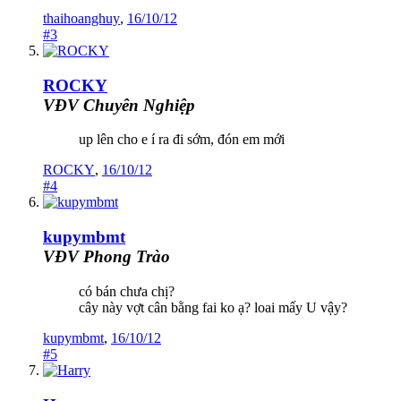
thaihoanghuy
,
16/10/12
#3
ROCKY
VĐV Chuyên Nghiệp
up lên cho e í ra đi sớm, đón em mới
ROCKY
,
16/10/12
#4
kupymbmt
VĐV Phong Trào
có bán chưa chị?
cây này vợt cân bằng fai ko ạ? loai mấy U vậy?
kupymbmt
,
16/10/12
#5