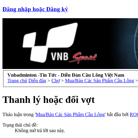
Đăng nhập hoặc Đăng ký
Vnbadminton -Tin Tức - Diễn Đàn Cầu Lông Việt Nam
Trang chủ
Diễn đàn
>
Chợ
>
Mua/Bán Các Sản Phẩm Cầu Lông
>
Thanh lý hoặc đổi vợt
Thảo luận trong '
Mua/Bán Các Sản Phẩm Cầu Lông
' bắt đầu bởi
RO
Trạng thái chủ đề:
Không mở trả lời sau này.