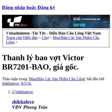
Đăng nhập hoặc Đăng ký
Vnbadminton -Tin Tức - Diễn Đàn Cầu Lông Việt Nam
Trang chủ
Diễn đàn
>
Chợ
>
Mua/Bán Các Sản Phẩm Cầu
Lông
>
Thanh lý bao vợt Victor
BR7201-BAO, giá gốc.
Thảo luận trong '
Mua/Bán Các Sản Phẩm Cầu Lông
' bắt đầu bởi
shikhalove
,
9/5/16
.
shikhalove
VĐV Phong Trào