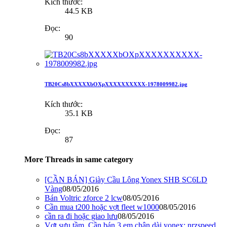
Kích thước:
44.5 KB
Đọc:
90
TB20Cs8bXXXXXbOXpXXXXXXXXXX-1978009982.jpg
Kích thước:
35.1 KB
Đọc:
87
More Threads in same category
[CẦN BÁN] Giày Cầu Lông Yonex SHB SC6LD
Vàng
08/05/2016
Bán Voltric zforce 2 lcw
08/05/2016
Cần mua t200 hoặc vợt fleet w1000
08/05/2016
cần ra đi hoặc giao lưu
08/05/2016
Vợt sưu tầm, Cần bán 3 em chân dài yonex: nrzspeed,