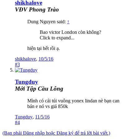
shikhalove
VĐV Phong Trào
Dung Nguyen said:
↑
Bao victor London còn không?
Click to expand...
hiện tại hết rồi ạ.
shikhalove
,
10/5/16
#3
Tungduy
Mới Tập Cầu Lông
Mình có cái túi vuông yonex lindan nè bạn can
bán e nó vs giá 850k
Tungduy
,
11/5/16
#4
(Bạn phải Đăng nhập hoặc Đăng ký để trả lời bài viết.)