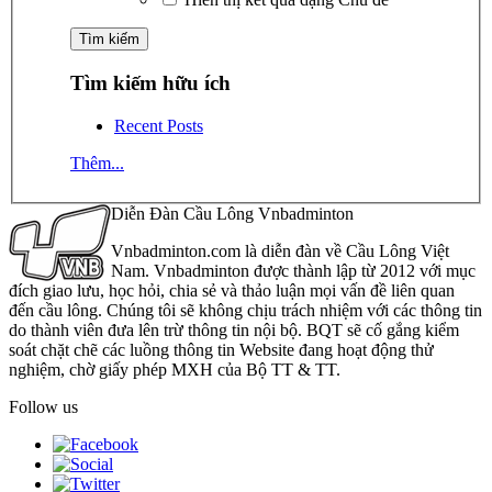
Tìm kiếm hữu ích
Recent Posts
Thêm...
Diễn Đàn Cầu Lông Vnbadminton
Vnbadminton.com là diễn đàn về Cầu Lông Việt
Nam. Vnbadminton được thành lập từ 2012 với mục
đích giao lưu, học hỏi, chia sẻ và thảo luận mọi vấn đề liên quan
đến cầu lông. Chúng tôi sẽ không chịu trách nhiệm với các thông tin
do thành viên đưa lên trừ thông tin nội bộ. BQT sẽ cố gắng kiểm
soát chặt chẽ các luồng thông tin Website đang hoạt động thử
nghiệm, chờ giấy phép MXH của Bộ TT & TT.
Follow us