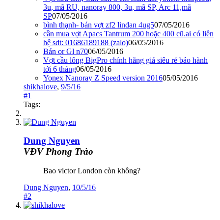
3u, mã RU, nanoray 800, 3u, mã SP, Arc 11,mã
SP
07/05/2016
bình thạnh- bán vợt zf2 lindan 4ug5
07/05/2016
cần mua vợt Apacs Tantrum 200 hoặc 400 cũ.ai có liên
hệ sdt: 01686189188 (zalo)
06/05/2016
Bán or Gl n70
06/05/2016
Vợt cầu lông BigPro chính hãng giá siêu rẻ bảo hành
tới 6 tháng
06/05/2016
Yonex Nanoray Z Speed version 2016
05/05/2016
shikhalove
,
9/5/16
#1
Tags:
Dung Nguyen
VĐV Phong Trào
Bao victor London còn không?
Dung Nguyen
,
10/5/16
#2