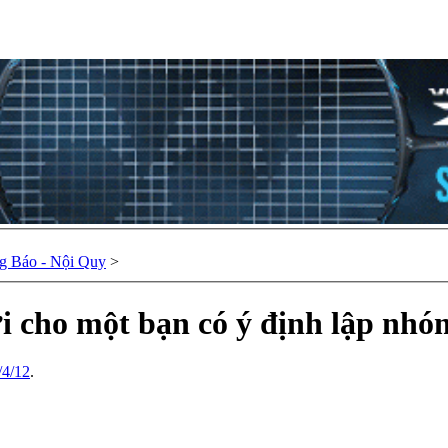
g Báo - Nội Quy
>
 cho một bạn có ý định lập nhó
/4/12
.