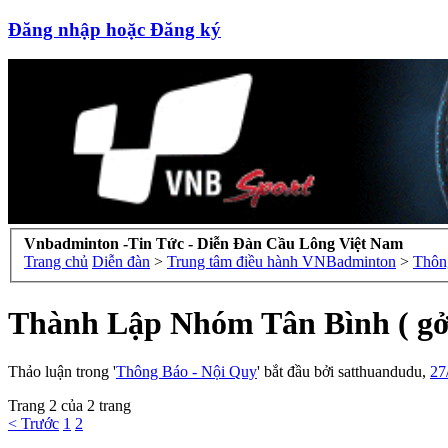
Đăng nhập hoặc Đăng ký
Vnbadminton -Tin Tức - Diễn Đàn Cầu Lông Việt Nam
Trang chủ
Diễn đàn
>
Trung tâm điều hành VNBadminton
>
Thôn
Thành Lập Nhóm Tân Bình ( gởi
Thảo luận trong '
Thông Báo - Nội Quy
' bắt đầu bởi
satthuandudu
,
27
Trang 2 của 2 trang
< Trước
1
2