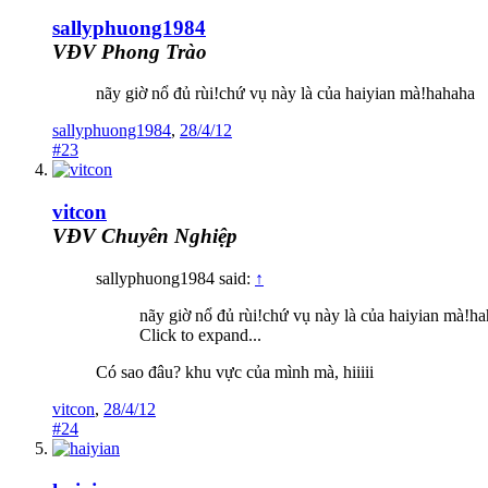
sallyphuong1984
VĐV Phong Trào
nãy giờ nổ đủ rùi!chứ vụ này là của haiyian mà!hahaha
sallyphuong1984
,
28/4/12
#23
vitcon
VĐV Chuyên Nghiệp
sallyphuong1984 said:
↑
nãy giờ nổ đủ rùi!chứ vụ này là của haiyian mà!h
Click to expand...
Có sao đâu? khu vực của mình mà, hiiiii
vitcon
,
28/4/12
#24