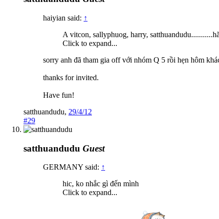
haiyian said:
↑
A vitcon, sallyphuog, harry, satthuandudu...........
Click to expand...
sorry anh đã tham gia off với nhóm Q 5 rồi hẹn hôm khác
thanks for invited.
Have fun!
satthuandudu
,
29/4/12
#29
satthuandudu
Guest
GERMANY said:
↑
hic, ko nhắc gì đến mình
Click to expand...