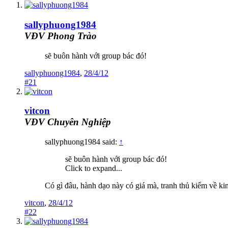
sallyphuong1984
VĐV Phong Trào
sẽ buôn hành với group bác đó!
sallyphuong1984
,
28/4/12
#21
vitcon
VĐV Chuyên Nghiệp
sallyphuong1984 said:
↑
sẽ buôn hành với group bác đó!
Click to expand...
Có gì đâu, hành dạo này có giá mà, tranh thủ kiếm về k
vitcon
,
28/4/12
#22