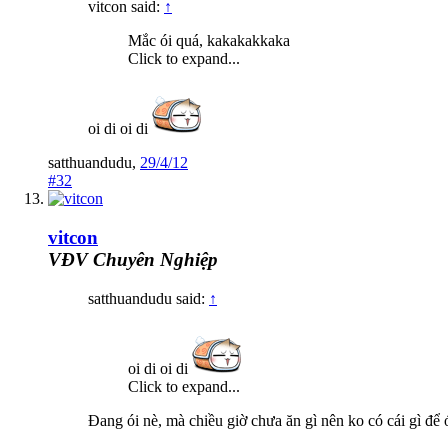
vitcon said:
↑
Mắc ói quá, kakakakkaka
Click to expand...
oi di oi di
satthuandudu
,
29/4/12
#32
vitcon
VĐV Chuyên Nghiệp
satthuandudu said:
↑
oi di oi di
Click to expand...
Đang ói nè, mà chiều giờ chưa ăn gì nên ko có cái gì để