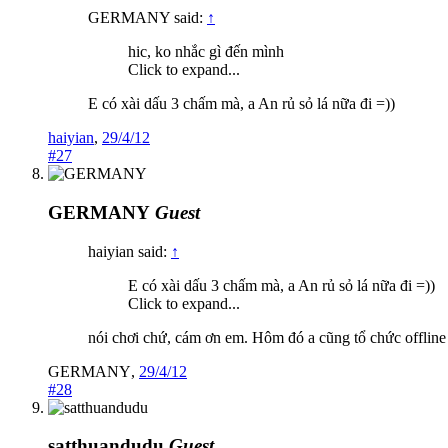
GERMANY said:
↑
hic, ko nhắc gì đến mình
Click to expand...
E có xài dấu 3 chấm mà, a An rủ sỏ lá nữa đi =))
haiyian
,
29/4/12
#27
GERMANY
Guest
haiyian said:
↑
E có xài dấu 3 chấm mà, a An rủ sỏ lá nữa đi =))
Click to expand...
nói chơi chứ, cám ơn em. Hôm đó a cũng tổ chức offline c
GERMANY
,
29/4/12
#28
satthuandudu
Guest