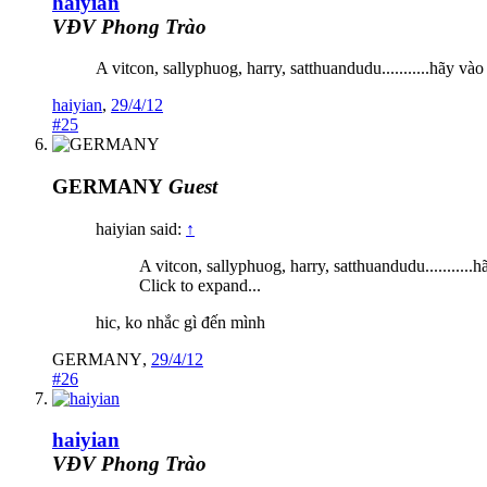
haiyian
VĐV Phong Trào
A vitcon, sallyphuog, harry, satthuandudu...........hãy và
haiyian
,
29/4/12
#25
GERMANY
Guest
haiyian said:
↑
A vitcon, sallyphuog, harry, satthuandudu...........
Click to expand...
hic, ko nhắc gì đến mình
GERMANY
,
29/4/12
#26
haiyian
VĐV Phong Trào