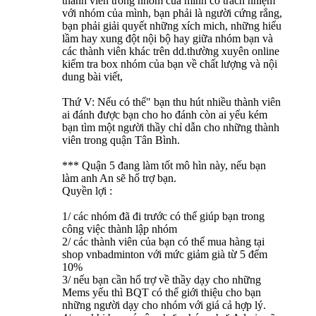
thành viên trong nhóm của mình có trách nhiệm
với nhóm của mình, bạn phải là người cứng rắng,
bạn phải giải quyết những xích mich, những hiểu
lầm hay xung đột nội bộ hay giữa nhóm bạn và
các thành viên khác trên dd.thường xuyên online
kiểm tra box nhóm của bạn về chất lượng và nội
dung bài viết,
Thứ V: Nếu có thể" bạn thu hút nhiều thành viên
ai đánh được bạn cho ho đánh còn ai yếu kém
bạn tìm một người thầy chỉ dẫn cho những thành
viên trong quận Tân Bình.
*** Quận 5 đang làm tốt mô hìn này, nếu bạn
làm anh An sẽ hổ trợ bạn.
Quyền lợi :
1/ các nhóm đã đi trước có thể giúp bạn trong
công việc thành lập nhóm
2/ các thành viên của bạn có thể mua hàng tại
shop vnbadminton với mức giảm già từ 5 đếm
10%
3/ nếu bạn cần hổ trợ về thầy dạy cho những
Mems yếu thì BQT có thể giới thiệu cho bạn
những người dạy cho nhóm với giá cả hợp lý.