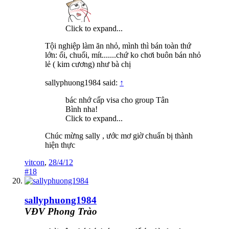
Click to expand...
Tội nghiệp làm ăn nhỏ, mình thì bán toàn thứ
lớn: ổi, chuối, mít.......chứ ko chơi buôn bán nhỏ
lẻ ( kim cương) như bà chị
sallyphuong1984 said:
↑
bác nhớ cấp visa cho group Tân
Bình nha!
Click to expand...
Chúc mừng sally , ước mơ giờ chuẩn bị thành
hiện thực
vitcon
,
28/4/12
#18
sallyphuong1984
VĐV Phong Trào