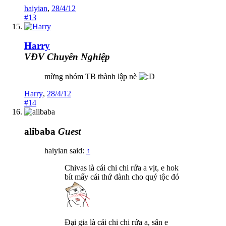
haiyian
,
28/4/12
#13
Harry
VĐV Chuyên Nghiệp
mừng nhóm TB thành lập nè
Harry
,
28/4/12
#14
alibaba
Guest
haiyian said:
↑
Chivas là cái chi chi rứa a vịt, e hok
bít mấy cái thứ dành cho quý tộc đó
Đại gia là cái chi chi rứa a, sân e