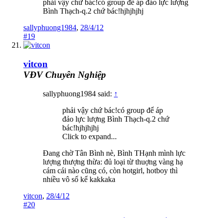
phải vậy chứ bác!có group để áp đảo lực lượng
Bình Thạch-q.2 chứ bác!hjhjhjhj
sallyphuong1984
,
28/4/12
#19
vitcon
VĐV Chuyên Nghiệp
sallyphuong1984 said:
↑
phải vậy chứ bác!có group để áp
đảo lực lượng Bình Thạch-q.2 chứ
bác!hjhjhjhj
Click to expand...
Đang chờ Tân Bình nè, Bình THạnh mình lực
lượng thượng thừa: đủ loại từ thuợng vàng hạ
cám cái nào cũng có, còn hotgirl, hotboy thì
nhiều vô số kể kakkaka
vitcon
,
28/4/12
#20