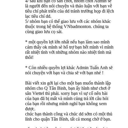
4/ sau khi bạn có sân chơi, nhóm chơi Admin sẽ
là người đến nói chuyện và thảo luận với bạn về
tiêu chí phát triển của dd tránh trường họp đi lệch
lạc tiêu chí dd.
5/ nhóm bạn có thể giao lưu với các nhóm khác
thuộc trong hệ thống VNbadmonton. chúng ta
cùng giao lưu cọ sát.
* một quyền lợi lớn nhất nếu bạn làm sao mình
cảm thấy ok mình sè hổ trợ bạn hết mình vì mình
rất nhiệt tình với những nhóm nào nhiệt tình mà
thôi!
* Còn nhiều quyền lợi khác Admin Tuấn Anh sẽ
nói chuyện với bạn và chia sẽ với bạn nhé !
Bài viết xin gởi lại cho một bạn muốn thành lập
nhóm cho Q Tân Binh, bạn ấy hình như chơi ở
sân Viettel thì phải. sorry bạn vì sự cố nên bài
của bạn đã bị mất và mình củng trả lời câu hỏi
của bạn rồi nhưng mình nghỉ bạn không xem
được.
chúc bạn thành công và chúc dd sớm có một thủ
lỉnh cho quận Tân Bình, tất cả mong chờ ở bạn.