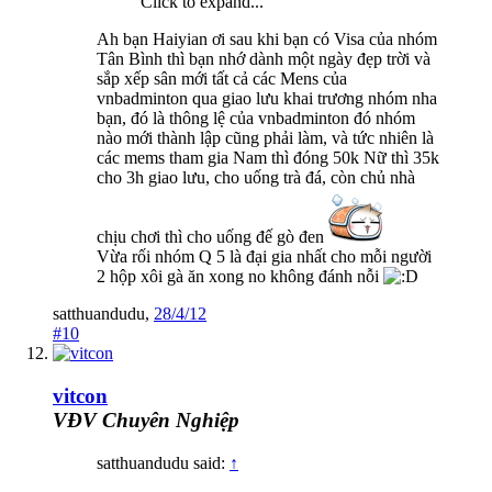
Click to expand...
Ah bạn Haiyian ơi sau khi bạn có Visa của nhóm
Tân Bình thì bạn nhớ dành một ngày đẹp trời và
sắp xếp sân mới tất cả các Mens của
vnbadminton qua giao lưu khai trương nhóm nha
bạn, đó là thông lệ của vnbadminton đó nhóm
nào mới thành lập cũng phải làm, và tức nhiên là
các mems tham gia Nam thì đóng 50k Nữ thì 35k
cho 3h giao lưu, cho uống trà đá, còn chủ nhà
chịu chơi thì cho uống đế gò đen
Vừa rối nhóm Q 5 là đại gia nhất cho mỗi người
2 hộp xôi gà ăn xong no không đánh nỗi
satthuandudu
,
28/4/12
#10
vitcon
VĐV Chuyên Nghiệp
satthuandudu said:
↑