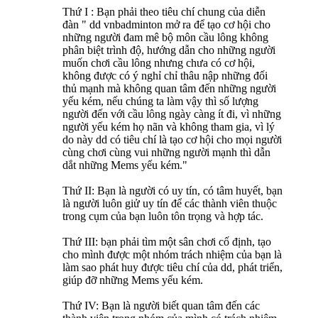
Thứ I : Bạn phải theo tiêu chí chung của diễn
đàn " dd vnbadminton mở ra để tạo cơ hội cho
những người đam mê bộ môn cầu lông không
phân biệt trình độ, hướng dẫn cho những người
muốn chơi cầu lông nhưng chưa có cơ hội,
không được có ý nghỉ chỉ thâu nập những đối
thủ mạnh mà không quan tâm đến những người
yếu kém, nếu chúng ta làm vậy thì số lượng
người đến với cầu lông ngày càng ít đi, vì những
người yếu kém họ nãn và không tham gia, vì lý
do này dd có tiêu chí là tạo cơ hội cho mọi người
cùng chơi cùng vui những người mạnh thì dẫn
dắt những Mems yếu kém."
Thứ II: Bạn là người có uy tín, có tâm huyết, bạn
là người luôn giử uy tín để các thành viên thuộc
trong cụm của bạn luôn tôn trọng và hợp tác.
Thứ III: bạn phải tìm một sân chơi cố định, tạo
cho mình được một nhóm trách nhiệm của bạn là
làm sao phát huy được tiêu chí của dd, phát triển,
giúp đỡ những Mems yếu kém.
Thứ IV: Bạn là người biết quan tâm đến các