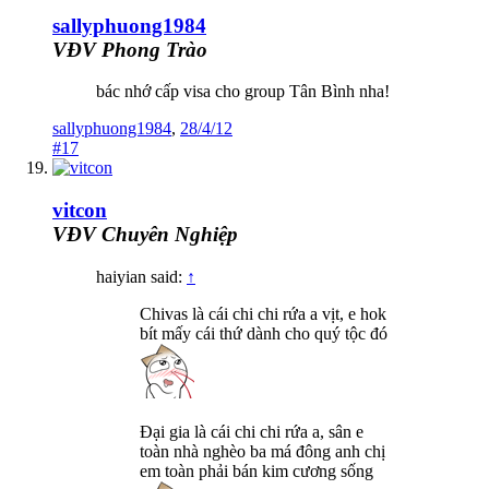
sallyphuong1984
VĐV Phong Trào
bác nhớ cấp visa cho group Tân Bình nha!
sallyphuong1984
,
28/4/12
#17
vitcon
VĐV Chuyên Nghiệp
haiyian said:
↑
Chivas là cái chi chi rứa a vịt, e hok
bít mấy cái thứ dành cho quý tộc đó
Đại gia là cái chi chi rứa a, sân e
toàn nhà nghèo ba má đông anh chị
em toàn phải bán kim cương sống