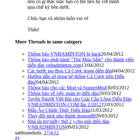
nếu có gì thắc mắc bạn có thể liên hệ với mình
qua chữ ký bên dưới.
Chúc bạn và nhóm luôn vui vẽ
Thân!
More Threads in same category
Thông báo VNBAMINTON bị hack
26/04/2012
Thông báo phát hành "Thẻ Mua Sắm" cho thành viên
diễn đàn vnbadminton.com
13/04/2012
Các bước tạo Box Cá Cược trong diễn đàn
04/04/2012
Hướng dẫn sử dụng hệ thống Cá Cược trên Diễn
đàn!
04/04/2012
Thông báo cho các Mod và SupperMod
30/03/2012
Thông báo về việc quản trị diễn đàn
29/03/2012
Tuyển Người Viết Bài cho Giải Cầu Lông Diễn Đàn
VNBADMINTON.COM lần 2/2012
22/03/2012
Mẫu Áo Chính Thức Diễn Đàn
21/03/2012
Thay đổi nick nlia thành dragon88
20/03/2012
Nhà tài trợ mới ( thứ 2 ) cho giải diễn đàn
VNBADMINTON
09/03/2012
satthuandudu
,
27/4/12
#1