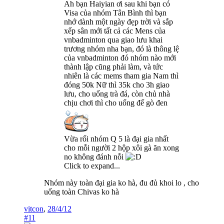
Ah bạn Haiyian ơi sau khi bạn có
Visa của nhóm Tân Bình thì bạn
nhớ dành một ngày đẹp trời và sắp
xếp sân mới tất cả các Mens của
vnbadminton qua giao lưu khai
trương nhóm nha bạn, đó là thông lệ
của vnbadminton đó nhóm nào mới
thành lập cũng phải làm, và tức
nhiên là các mems tham gia Nam thì
đóng 50k Nữ thì 35k cho 3h giao
lưu, cho uống trà đá, còn chủ nhà
chịu chơi thì cho uống đế gò đen
Vừa rối nhóm Q 5 là đại gia nhất
cho mỗi người 2 hộp xôi gà ăn xong
no không đánh nỗi
Click to expand...
Nhóm này toàn đại gia ko hà, đu đủ khoi lo , cho
uống toàn Chivas ko hà
vitcon
,
28/4/12
#11