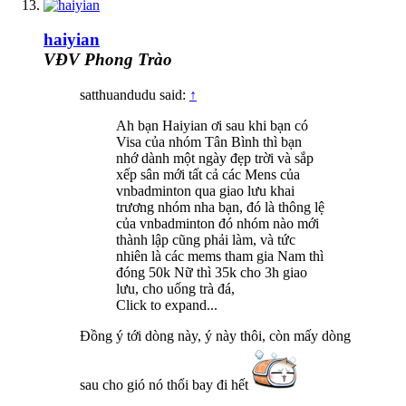
haiyian
VĐV Phong Trào
satthuandudu said:
↑
Ah bạn Haiyian ơi sau khi bạn có
Visa của nhóm Tân Bình thì bạn
nhớ dành một ngày đẹp trời và sắp
xếp sân mới tất cả các Mens của
vnbadminton qua giao lưu khai
trương nhóm nha bạn, đó là thông lệ
của vnbadminton đó nhóm nào mới
thành lập cũng phải làm, và tức
nhiên là các mems tham gia Nam thì
đóng 50k Nữ thì 35k cho 3h giao
lưu, cho uống trà đá,
Click to expand...
Đồng ý tới dòng này, ý này thôi, còn mấy dòng
sau cho gió nó thổi bay đi hết