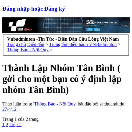
Đăng nhập hoặc Đăng ký
Vnbadminton -Tin Tức - Diễn Đàn Cầu Lông Việt Nam
Trang chủ
Diễn đàn
>
Trung tâm điều hành VNBadminton
>
Thông Báo - Nội Quy
>
Thành Lập Nhóm Tân Bình (
gởi cho một bạn có ý định lập
nhóm Tân Bình)
Thảo luận trong '
Thông Báo - Nội Quy
' bắt đầu bởi
satthuandudu
,
27/4/12
.
Trang 1 của 2 trang
1
2
Tiếp >