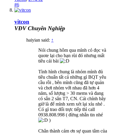
#6
vitcon
VĐV Chuyên Nghiệp
haiyian said:
↑
Nói chung hôm qua mình có đọc và
quote lại cho bạn rùi đó nhưng mất
tiêu cái bài
Tình hình chung là nhóm mình đủ
tiêu chuẩn tất cả những gì BQT yêu
cầu rồi , bên mình cũng đã tự quản
và chơi nhóm với nhau đã hơn 4
năm, số lượng > 30 mems và đang
có sẵn 2 sân T7, CN. Cái chính bây
giờ là để mình xem xét lại xíu nhé .
Có gì trao đổi trực tiếp thì call
0938.808.998 ( đừng nhắn tin nhé
)
Chân thành cám ơn sự quan tâm của