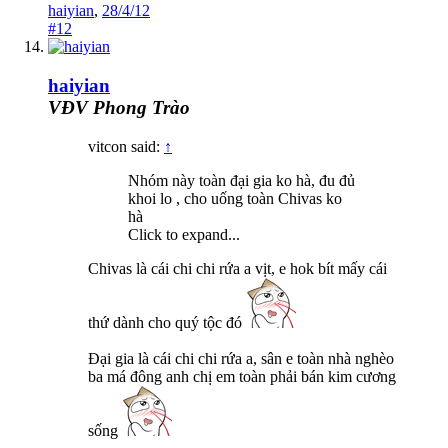
haiyian
,
28/4/12
#12
haiyian
VĐV Phong Trào
vitcon said:
↑
Nhóm này toàn đại gia ko hà, đu đủ
khoi lo , cho uống toàn Chivas ko
hà
Click to expand...
Chivas là cái chi chi rứa a vịt, e hok bít mấy cái
thứ dành cho quý tộc đó
Đại gia là cái chi chi rứa a, sân e toàn nhà nghèo
ba má đông anh chị em toàn phải bán kim cương
sống