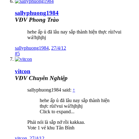
sallyphuong1984
VĐV Phong Trào
hehe ấp ủ đã lâu nay sắp thành hiện thực rùi!vui
wá!hjhjhj
sallyphuong1984
,
27/4/12
#5
vitcon
VĐV Chuyên Nghiệp
sallyphuong1984 said:
↑
hehe ấp ủ đã lâu nay sắp thành hiện
thực rùi!vui wá!hjhjhj
Click to expand...
Phải nói là sắp nở rồi kakkaa.
Vote 1 vé khu Tân Bình
vitcon
,
27/4/12