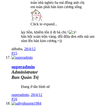
toàn nhà nghèo ba má đông anh chị
em toàn phải bán kim cương sống
Click to expand...
lạy hồn, khiêm tốn tí đi bà chi.^
^
bán hột xoàn trộn vàng, đổi đôla đen nữa mà um
sùm lên bán kim cương.=))
alibaba
,
28/4/12
#15
superadmin
Administrator
Ban Quản Trị
Đang ở tân bình nè
superadmin
,
28/4/12
#16