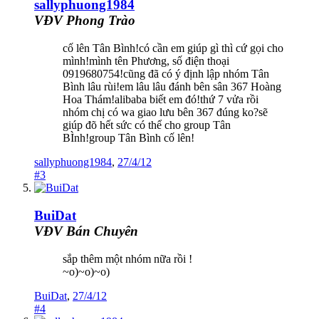
sallyphuong1984
VĐV Phong Trào
cố lên Tân Bình!có cần em giúp gì thì cứ gọi cho
mình!mình tên Phương, số điện thoại
0919680754!cũng đã có ý định lập nhóm Tân
Bình lâu rùi!em lâu lâu đánh bên sân 367 Hoàng
Hoa Thám!alibaba biết em đó!thứ 7 vửa rồi
nhóm chị có wa giao lưu bên 367 đúng ko?sẽ
giúp đõ hết sức có thể cho group Tân
BÌnh!group Tân Bình cố lên!
sallyphuong1984
,
27/4/12
#3
BuiDat
VĐV Bán Chuyên
sắp thêm một nhóm nữa rồi !
~o)~o)~o)
BuiDat
,
27/4/12
#4