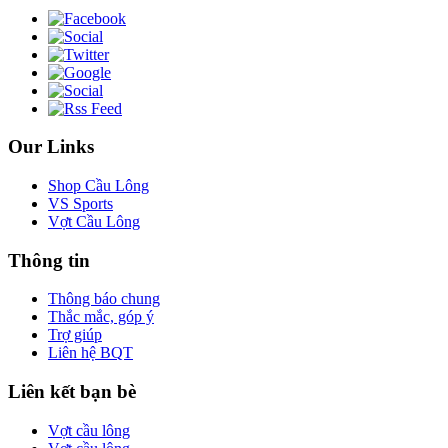
Our Links
Shop Cầu Lông
VS Sports
Vợt Cầu Lông
Thông tin
Thông báo chung
Thắc mắc, góp ý
Trợ giúp
Liên hệ BQT
Liên kết bạn bè
Vợt cầu lông