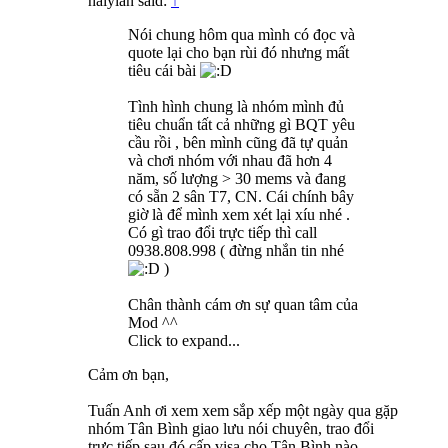
haiyian said:
↑
Nói chung hôm qua mình có đọc và
quote lại cho bạn rùi đó nhưng mất
tiêu cái bài
Tình hình chung là nhóm mình đủ
tiêu chuẩn tất cả những gì BQT yêu
cầu rồi , bên mình cũng đã tự quản
và chơi nhóm với nhau đã hơn 4
năm, số lượng > 30 mems và đang
có sẵn 2 sân T7, CN. Cái chính bây
giờ là để mình xem xét lại xíu nhé .
Có gì trao đổi trực tiếp thì call
0938.808.998 ( đừng nhắn tin nhé
)
Chân thành cám ơn sự quan tâm của
Mod ^^
Click to expand...
Cảm ơn bạn,
Tuấn Anh ơi xem xem sắp xếp một ngày qua gặp
nhóm Tân Bình giao lưu nói chuyên, trao đổi
trực tiếp sau đó cấp visa cho Tân Bình nào,,,