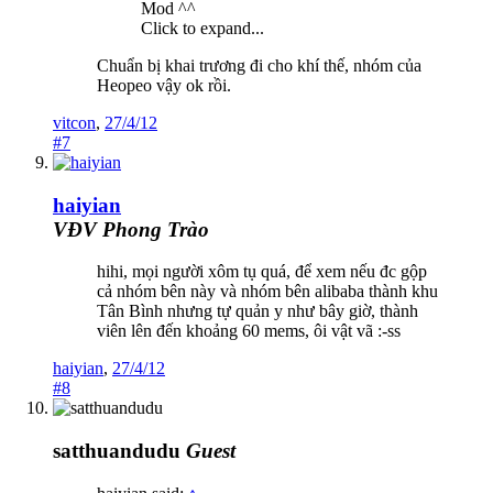
Mod ^^
Click to expand...
Chuẩn bị khai trương đi cho khí thế, nhóm của
Heopeo vậy ok rồi.
vitcon
,
27/4/12
#7
haiyian
VĐV Phong Trào
hihi, mọi người xôm tụ quá, để xem nếu đc gộp
cả nhóm bên này và nhóm bên alibaba thành khu
Tân Bình nhưng tự quản y như bây giờ, thành
viên lên đến khoảng 60 mems, ôi vật vã :-ss
haiyian
,
27/4/12
#8
satthuandudu
Guest