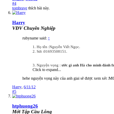
#4
tombrave
thích bài này.
Harry
VĐV Chuyên Nghiệp
rubyname said:
↑
1. Họ tên :Nguyễn Viết Ngọc.
2. Sdt :01693508151.
3. Nguyện vọng :
ước gì anh Hà cho mình đánh f
Click to expand...
hehe nguyện vọng này của anh giai sẽ được xem xét :M
Harry
,
6/11/12
#5
htphuong26
Mới Tập Cầu Lông