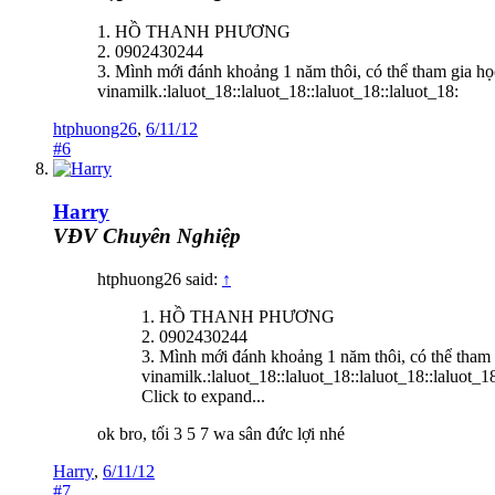
1. HỒ THANH PHƯƠNG
2. 0902430244
3. Mình mới đánh khoảng 1 năm thôi, có thể tham gia học 
vinamilk.:laluot_18::laluot_18::laluot_18::laluot_18:
htphuong26
,
6/11/12
#6
Harry
VĐV Chuyên Nghiệp
htphuong26 said:
↑
1. HỒ THANH PHƯƠNG
2. 0902430244
3. Mình mới đánh khoảng 1 năm thôi, có thể tham gi
vinamilk.:laluot_18::laluot_18::laluot_18::laluot_1
Click to expand...
ok bro, tối 3 5 7 wa sân đức lợi nhé
Harry
,
6/11/12
#7