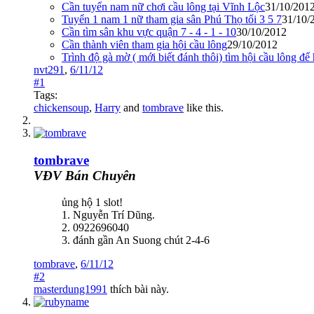
Cần tuyển nam nữ chơi cầu lông tại Vĩnh Lộc
31/10/201
Tuyển 1 nam 1 nữ tham gia sân Phú Thọ tối 3 5 7
31/10/
Cần tìm sân khu vực quận 7 - 4 - 1 - 10
30/10/2012
Cần thành viên tham gia hội cầu lông
29/10/2012
Trình độ gà mờ ( mới biết đánh thôi) tìm hội cầu lông để 
nvt291
,
6/11/12
#1
Tags:
chickensoup
,
Harry
and
tombrave
like this.
tombrave
VĐV Bán Chuyên
ủng hộ 1 slot!
1. Nguyễn Trí Dũng.
2. 0922696040
3. đánh gần An Suong chút 2-4-6
tombrave
,
6/11/12
#2
masterdung1991
thích bài này.