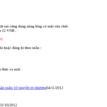
anh em cũng đang nóng lòng có một sân chơi.
n 12 VNB .
20
à hoặc đăng kí theo mẫu :
 thức ra mắt .
 sân quận 10 nguyễn tri phương
04/11/2012
31/10/2012