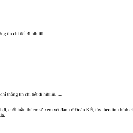
in chi tiết đi hihiiiii......
hông tin chi tiết đi hihiiiii......
c Lợi, cuối tuần thì em sẽ xem xét đánh ở Đoàn Kết, tùy theo tình hình
ia.