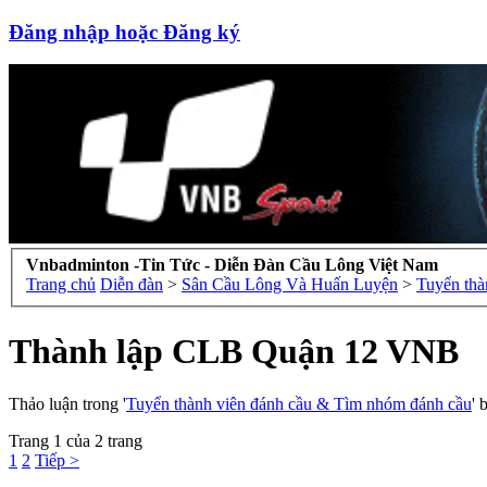
Đăng nhập hoặc Đăng ký
Vnbadminton -Tin Tức - Diễn Đàn Cầu Lông Việt Nam
Trang chủ
Diễn đàn
>
Sân Cầu Lông Và Huấn Luyện
>
Tuyển thà
Thành lập CLB Quận 12 VNB
Thảo luận trong '
Tuyển thành viên đánh cầu & Tìm nhóm đánh cầu
' 
Trang 1 của 2 trang
1
2
Tiếp >