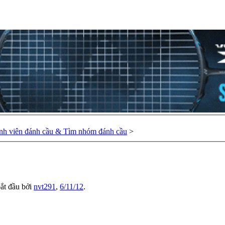
nh viên đánh cầu & Tìm nhóm đánh cầu
>
bắt đầu bởi
nvt291
,
6/11/12
.