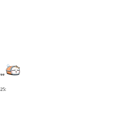
ree
025: