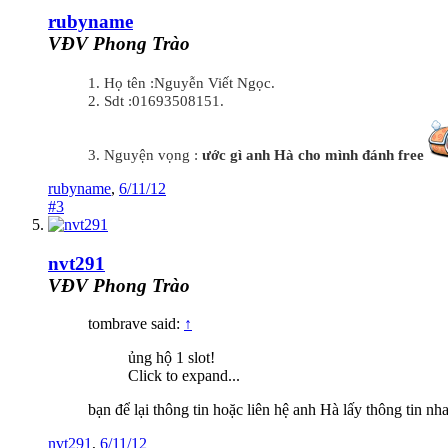
rubyname
VĐV Phong Trào
1. Họ tên :Nguyễn Viết Ngọc.
2. Sdt :01693508151.
3. Nguyện vọng :
ước gì anh Hà cho mình đánh free
rubyname
,
6/11/12
#3
nvt291
VĐV Phong Trào
tombrave said:
↑
ủng hộ 1 slot!
Click to expand...
bạn để lại thông tin hoặc liên hệ anh Hà lấy thông tin nha
nvt291
,
6/11/12