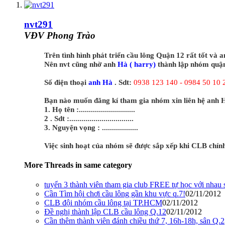
nvt291
VĐV Phong Trào
Trên tình hình phát triển cầu lông Quận 12 rất tốt và 
Nên nvt cũng nhờ anh
Hà ( harry)
thành lập nhóm quậ
Số điện thoại
anh Hà
. Sdt:
0938 123 140 - 0984 50 10 
Bạn nào muốn đăng kí tham gia nhóm xin liên hệ anh H
1. Họ tên :............................
2 . Sdt :................................
3. Nguyện vọng : ..................
Việc sinh hoạt của nhóm sẽ được sắp xếp khi CLB chính
More Threads in same category
tuyển 3 thành viên tham gia club FREE tự học với nhau
Cần Tìm hội chơi cầu lông gần khu vực q.7!
02/11/2012
CLB đội nhóm cầu lông tại TP.HCM
02/11/2012
Đề nghị thành lập CLB cầu lông Q.12
02/11/2012
Cần thêm thành viên đánh chiều thứ 7, 16h-18h, sân Q.2