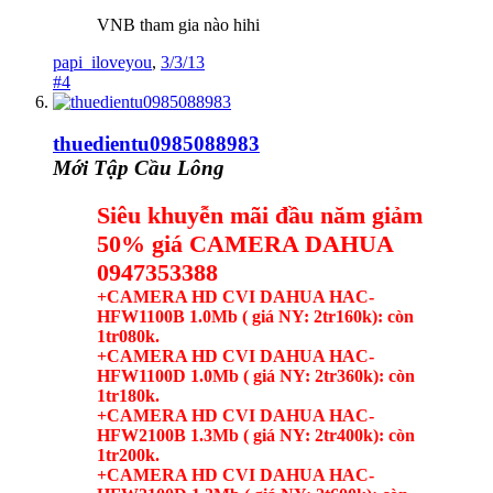
VNB tham gia nào hihi
papi_iloveyou
,
3/3/13
#4
thuedientu0985088983
Mới Tập Cầu Lông
Siêu khuyễn mãi đầu năm giảm
50% giá CAMERA DAHUA
0947353388
+CAMERA HD CVI DAHUA HAC-
HFW1100B 1.0Mb ( giá NY: 2tr160k): còn
1tr080k.
+CAMERA HD CVI DAHUA HAC-
HFW1100D 1.0Mb ( giá NY: 2tr360k): còn
1tr180k.
+CAMERA HD CVI DAHUA HAC-
HFW2100B 1.3Mb ( giá NY: 2tr400k): còn
1tr200k.
+CAMERA HD CVI DAHUA HAC-