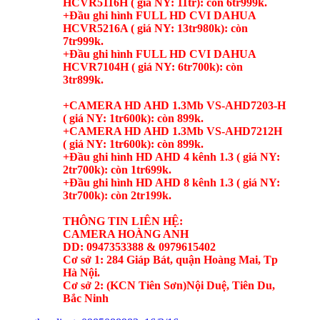
HCVR5116H ( giá NY: 11tr): còn 6tr999k.
+Đầu ghi hình FULL HD CVI DAHUA
HCVR5216A ( giá NY: 13tr980k): còn
7tr999k.
+Đầu ghi hình FULL HD CVI DAHUA
HCVR7104H ( giá NY: 6tr700k): còn
3tr899k.
+CAMERA HD AHD 1.3Mb VS-AHD7203-H
( giá NY: 1tr600k): còn 899k.
+CAMERA HD AHD 1.3Mb VS-AHD7212H
( giá NY: 1tr600k): còn 899k.
+Đầu ghi hình HD AHD 4 kênh 1.3 ( giá NY:
2tr700k): còn 1tr699k.
+Đầu ghi hình HD AHD 8 kênh 1.3 ( giá NY:
3tr700k): còn 2tr199k.
THÔNG TIN LIÊN HỆ:
CAMERA HOÀNG ANH
DD: 0947353388 & 0979615402
Cơ sở 1: 284 Giáp Bát, quận Hoàng Mai, Tp
Hà Nội.
Cơ sở 2: (KCN Tiên Sơn)Nội Duệ, Tiên Du,
Bắc Ninh