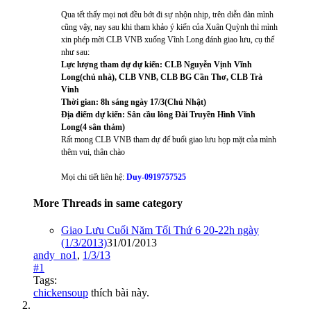
Qua tết thấy mọi nơi đều bớt đi sự nhộn nhịp, trên diễn đàn mình
cũng vậy, nay sau khi tham khảo ý kiến của Xuân Quỳnh thì mình
xin phép mời CLB VNB xuống Vĩnh Long đánh giao lưu, cụ thể
như sau:
Lực lượng tham dự dự kiến: CLB Nguyễn Vịnh Vĩnh
Long(chủ nhà), CLB VNB, CLB BG Cần Thơ, CLB Trà
Vinh
Thời gian: 8h sáng ngày 17/3(Chủ Nhật)
Địa điểm dự kiến: Sân cầu lông Đài Truyền Hình Vĩnh
Long(4 sân thảm)
Rất mong CLB VNB tham dự để buổi giao lưu họp mặt của mình
thêm vui, thân chào
Mọi chi tiết liên hệ:
Duy-0919757525
More Threads in same category
Giao Lưu Cuối Năm Tối Thứ 6 20-22h ngày
(1/3/2013)
31/01/2013
andy_no1
,
1/3/13
#1
Tags:
chickensoup
thích bài này.