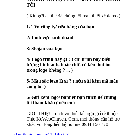
TÔI
( Xin gửi cụ thể để chúng tôi mau thiết kế demo )
1/ Tên công ty/ cửa hàng của bạn
2/ Lĩnh vực kinh doanh
3/ Slogan của bạn
4/ Logo trình bày gì ? ( chỉ trình bày biểu
tượng hình ảnh, hoặc chữ, có kèm hotline
trong logo không ? ... )
5/ Màu sắc logo là gì ? ( nếu gửi kèm mã màu
càng tốt )
6/ Gửi kèm logo/ banner bạn thích để chúng
tôi tham khảo ( nếu có )
GIỚI THIỆU: dịch vụ thiết kế logo giá rẻ thuộc
ThietKeWebChuyen. Com, mọi thông cần hỗ trợ
khác vui lòng liên hệ hotline 0934 150 770
dangtinquangcao44
,
19/3/18