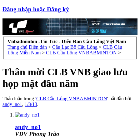
Đăng nhập hoặc Đăng ký
Vnbadminton -Tin Tức - Diễn Đàn Cầu Lông Việt Nam
Trang chủ
Diễn đàn
>
Câu Lạc Bộ Cầu Lông
>
CLB Cầu
Lông Miền Nam
>
CLB Cầu Lông VNBABMINTON
>
Thân mời CLB VNB giao lưu
họp mặt đầu năm
Thảo luận trong '
CLB Cầu Lông VNBABMINTON
' bắt đầu bởi
andy_no1
,
1/3/13
.
andy_no1
VĐV Phong Trào