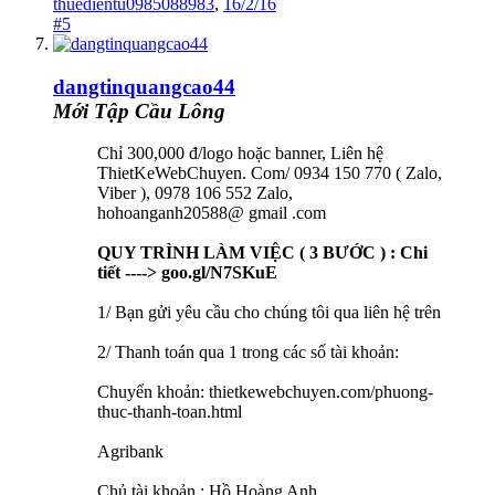
thuedientu0985088983
,
16/2/16
#5
dangtinquangcao44
Mới Tập Cầu Lông
Chỉ 300,000 đ/logo hoặc banner, Liên hệ
ThietKeWebChuyen. Com/ 0934 150 770 ( Zalo,
Viber ), 0978 106 552 Zalo,
hohoanganh20588@ gmail .com
QUY TRÌNH LÀM VIỆC ( 3 BƯỚC ) : Chi
tiết ---->
goo.gl/N7SKuE
1/ Bạn gửi yêu cầu cho chúng tôi qua liên hệ trên
2/ Thanh toán qua 1 trong các số tài khoản:
Chuyển khoản: thietkewebchuyen.com/phuong-
thuc-thanh-toan.html
Agribank
Chủ tài khoản : Hồ Hoàng Anh