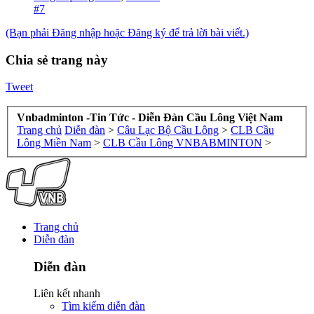
#7
(Bạn phải Đăng nhập hoặc Đăng ký để trả lời bài viết.)
Chia sẻ trang này
Tweet
Vnbadminton -Tin Tức - Diễn Đàn Cầu Lông Việt Nam
Trang chủ
Diễn đàn
>
Câu Lạc Bộ Cầu Lông
>
CLB Cầu
Lông Miền Nam
>
CLB Cầu Lông VNBABMINTON
>
Trang chủ
Diễn đàn
Diễn đàn
Liên kết nhanh
Tìm kiếm diễn đàn