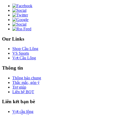
Our Links
Shop Cầu Lông
VS Sports
Vợt Cầu Lông
Thông tin
Thông báo chung
Thắc mắc, góp ý
Trợ giúp
Liên hệ BQT
Liên kết bạn bè
Vợt cầu lông