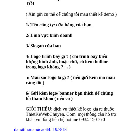
TÔI
( Xin gửi cụ thể để chúng tôi mau thiết kế demo )
1/ Tên công ty/ cửa hàng của bạn
2/ Lĩnh vực kinh doanh
3/ Slogan của bạn
4/ Logo trình bày gì ? ( chỉ trình bày biểu
tượng hình ảnh, hoặc chữ, có kèm hotline
trong logo không ? ... )
5/ Màu sắc logo là gì ? ( nếu gửi kèm mã màu
càng tốt )
6/ Gửi kèm logo/ banner bạn thích để chúng
tôi tham khảo ( nếu có )
GIỚI THIỆU: dịch vụ thiết kế logo giá rẻ thuộc
ThietKeWebChuyen. Com, mọi thông cần hỗ trợ
khác vui lòng liên hệ hotline 0934 150 770
dangtinquangcao44
,
19/3/18