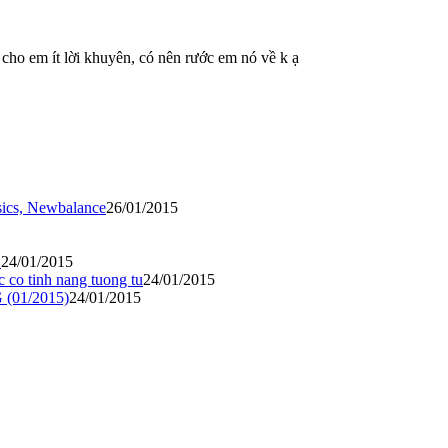
cho em ít lời khuyên, có nên rước em nó về k ạ
ics, Newbalance
26/01/2015
.
24/01/2015
c co tinh nang tuong tu
24/01/2015
01/2015)
24/01/2015