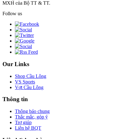
MXH của Bộ TT & TT.
Follow us
Our Links
Shop Cầu Lông
VS Sports
Vợt Cầu Lông
Thông tin
Thông báo chung
Thắc mắc, góp ý
Trợ giúp
Liên hệ BQT