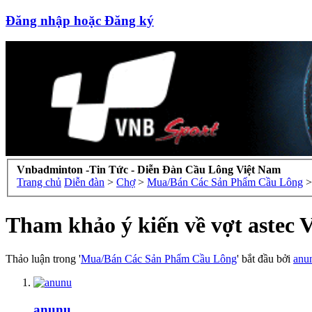
Đăng nhập hoặc Đăng ký
Vnbadminton -Tin Tức - Diễn Đàn Cầu Lông Việt Nam
Trang chủ
Diễn đàn
>
Chợ
>
Mua/Bán Các Sản Phẩm Cầu Lông
>
Tham khảo ý kiến về vợt astec 
Thảo luận trong '
Mua/Bán Các Sản Phẩm Cầu Lông
' bắt đầu bởi
anu
anunu