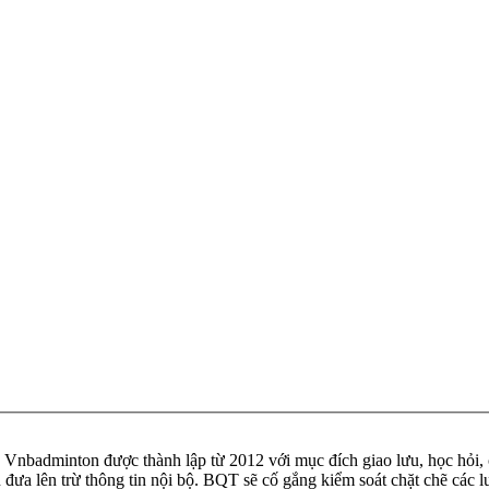
badminton được thành lập từ 2012 với mục đích giao lưu, học hỏi, ch
n đưa lên trừ thông tin nội bộ. BQT sẽ cố gắng kiểm soát chặt chẽ các