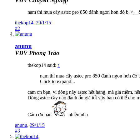
VĐV Chuyên Nghiệp
nam thì mua cây astec pro 850 đánh ngon hơn đó b. ^__&
thekop14
,
29/1/15
#2
anunu
VĐV Phong Trào
thekop14 said:
↑
nam thì mua cây astec pro 850 đánh ngon hơn đó b
Click to expand...
cảm ơn bạn, vì dòng này astec hết hàng, mà giá mềm, nê
Dòng astec cây nào đánh ổn giá tốt vậy bạn có thể cho 
Cảm ơn bạn
nhiều nha
anunu
,
29/1/15
#3