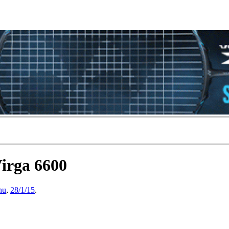
Virga 6600
nu
,
28/1/15
.