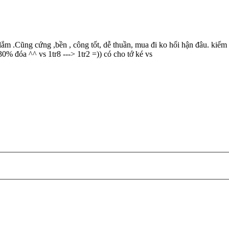
lắm .Cũng cứng ,bền , công tốt, dễ thuần, mua đi ko hối hận đâu. kiếm 
30% đóa ^^ vs 1tr8 ---> 1tr2 =)) có cho tớ ké vs