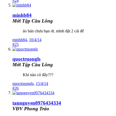
#24
minhb84
Mới Tập Cầu Lông
áo bán chưa bạn ơi, mình đặt 2 cái đê
minhb84
,
10/4/14
#25
quoctruongls
Mới Tập Cầu Lông
Khi nào có đây???
quoctruongls
,
15/4/14
#26
tannguyen0976434334
VĐV Phong Trào