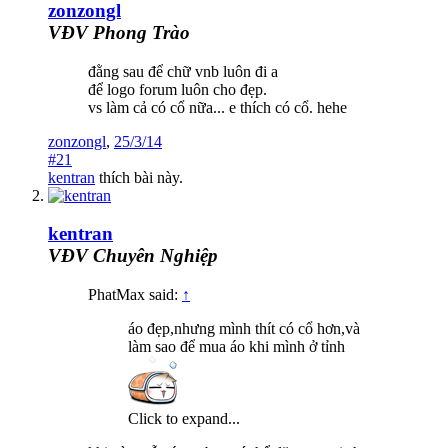
zonzongl
VĐV Phong Trào
đằng sau để chữ vnb luôn đi a
để logo forum luôn cho đẹp.
vs làm cả có cổ nữa... e thích có cổ. hehe
zonzongl
,
25/3/14
#21
kentran
thích bài này.
kentran
VĐV Chuyên Nghiệp
PhatMax said:
↑
áo đẹp,nhưng mình thít có cổ hơn,và
làm sao để mua áo khi mình ở tỉnh
Click to expand...