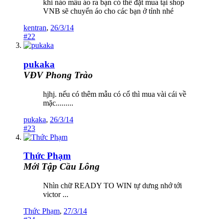
khi nào mẫu áo ra bạn có thể đặt mua tại shop
VNB sẽ chuyển áo cho các bạn ở tỉnh nhé
kentran
,
26/3/14
#22
pukaka
VĐV Phong Trào
hjhj. nếu có thêm mẫu có cổ thì mua vài cái về
mặc.........
pukaka
,
26/3/14
#23
Thức Phạm
Mới Tập Cầu Lông
Nhìn chữ READY TO WIN tự dưng nhớ tới
victor ...
Thức Phạm
,
27/3/14