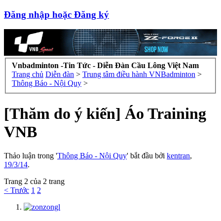
Đăng nhập hoặc Đăng ký
Vnbadminton -Tin Tức - Diễn Đàn Cầu Lông Việt Nam
Trang chủ
Diễn đàn
>
Trung tâm điều hành VNBadminton
>
Thông Báo - Nội Quy
>
[Thăm do ý kiến] Áo Training
VNB
Thảo luận trong '
Thông Báo - Nội Quy
' bắt đầu bởi
kentran
,
19/3/14
.
Trang 2 của 2 trang
< Trước
1
2