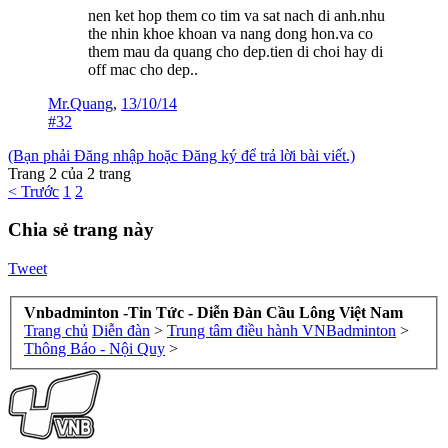
nen ket hop them co tim va sat nach di anh.nhu
the nhin khoe khoan va nang dong hon.va co
them mau da quang cho dep.tien di choi hay di
off mac cho dep..
Mr.Quang
,
13/10/14
#32
(Bạn phải Đăng nhập hoặc Đăng ký để trả lời bài viết.)
Trang 2 của 2 trang
< Trước
1
2
Chia sẻ trang này
Tweet
Vnbadminton -Tin Tức - Diễn Đàn Cầu Lông Việt Nam
Trang chủ
Diễn đàn
>
Trung tâm điều hành VNBadminton
>
Thông Báo - Nội Quy
>