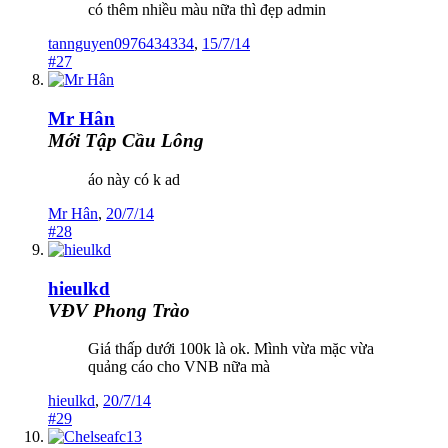
có thêm nhiều màu nữa thì đẹp admin
tannguyen0976434334
,
15/7/14
#27
Mr Hân
Mới Tập Cầu Lông
áo này có k ad
Mr Hân
,
20/7/14
#28
hieulkd
VĐV Phong Trào
Giá thấp dưới 100k là ok. Mình vừa mặc vừa
quảng cáo cho VNB nữa mà
hieulkd
,
20/7/14
#29