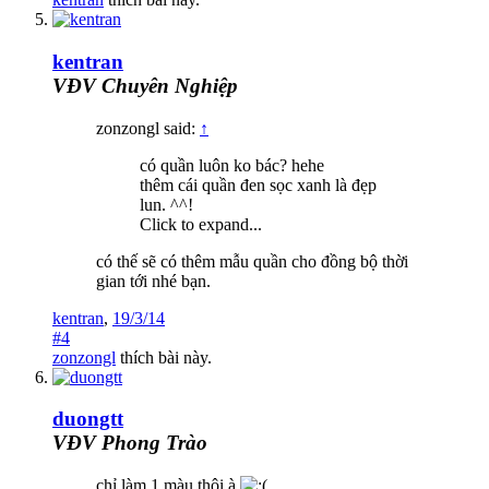
kentran
VĐV Chuyên Nghiệp
zonzongl said:
↑
có quần luôn ko bác? hehe
thêm cái quần đen sọc xanh là đẹp
lun. ^^!
Click to expand...
có thế sẽ có thêm mẫu quần cho đồng bộ thời
gian tới nhé bạn.
kentran
,
19/3/14
#4
zonzongl
thích bài này.
duongtt
VĐV Phong Trào
chỉ làm 1 màu thôi à