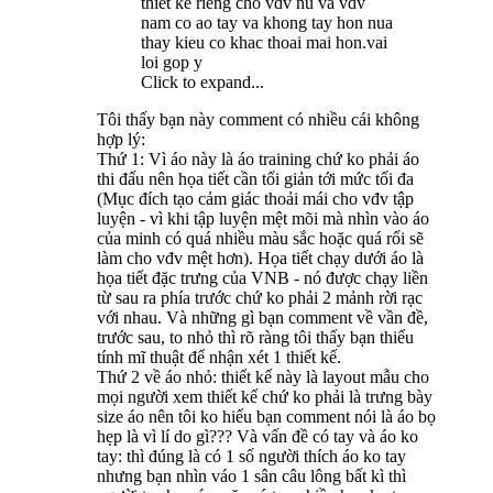
thiet ke rieng cho vdv nu va vdv
nam co ao tay va khong tay hon nua
thay kieu co khac thoai mai hon.vai
loi gop y
Click to expand...
Tôi thấy bạn này comment có nhiều cái không
hợp lý:
Thứ 1: Vì áo này là áo training chứ ko phải áo
thi đấu nên họa tiết cần tối giản tới mức tối đa
(Mục đích tạo cảm giác thoải mái cho vđv tập
luyện - vì khi tập luyện mệt mõi mà nhìn vào áo
của minh có quá nhiều màu sắc hoặc quá rối sẽ
làm cho vđv mệt hơn). Họa tiết chạy dưới áo là
họa tiết đặc trưng của VNB - nó được chạy liền
từ sau ra phía trước chứ ko phải 2 mảnh rời rạc
với nhau. Và những gì bạn comment về vần đề,
trước sau, to nhỏ thì rõ ràng tôi thấy bạn thiếu
tính mĩ thuật để nhận xét 1 thiết kế.
Thứ 2 về áo nhỏ: thiết kế này là layout mẫu cho
mọi người xem thiết kế chứ ko phải là trưng bày
size áo nên tôi ko hiểu bạn comment nói là áo bọ
hẹp là vì lí do gì??? Và vấn đề có tay và áo ko
tay: thì đúng là có 1 số người thích áo ko tay
nhưng bạn nhìn váo 1 sân câu lông bất kì thì