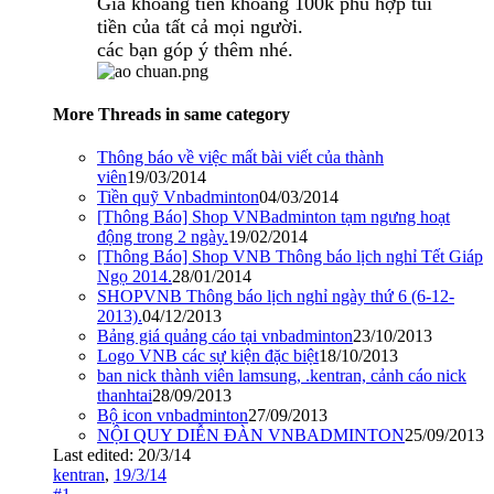
Giá khoảng tiền khoảng 100k phù hợp túi
tiền của tất cả mọi người.
các bạn góp ý thêm nhé.
More Threads in same category
Thông báo về việc mất bài viết của thành
viên
19/03/2014
Tiền quỹ Vnbadminton
04/03/2014
[Thông Báo] Shop VNBadminton tạm ngưng hoạt
động trong 2 ngày.
19/02/2014
[Thông Báo] Shop VNB Thông báo lịch nghỉ Tết Giáp
Ngọ 2014.
28/01/2014
SHOPVNB Thông báo lịch nghỉ ngày thứ 6 (6-12-
2013).
04/12/2013
Bảng giá quảng cáo tại vnbadminton
23/10/2013
Logo VNB các sự kiện đặc biệt
18/10/2013
ban nick thành viên lamsung, .kentran, cảnh cáo nick
thanhtai
28/09/2013
Bộ icon vnbadminton
27/09/2013
NỘI QUY DIỄN ĐÀN VNBADMINTON
25/09/2013
Last edited:
20/3/14
kentran
,
19/3/14