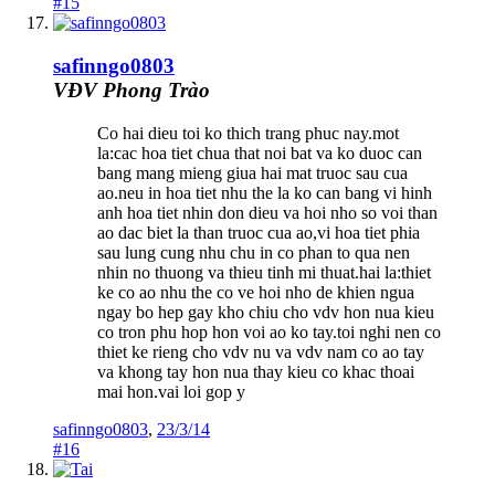
#15
safinngo0803
VĐV Phong Trào
Co hai dieu toi ko thich trang phuc nay.mot
la:cac hoa tiet chua that noi bat va ko duoc can
bang mang mieng giua hai mat truoc sau cua
ao.neu in hoa tiet nhu the la ko can bang vi hinh
anh hoa tiet nhin don dieu va hoi nho so voi than
ao dac biet la than truoc cua ao,vi hoa tiet phia
sau lung cung nhu chu in co phan to qua nen
nhin no thuong va thieu tinh mi thuat.hai la:thiet
ke co ao nhu the co ve hoi nho de khien ngua
ngay bo hep gay kho chiu cho vdv hon nua kieu
co tron phu hop hon voi ao ko tay.toi nghi nen co
thiet ke rieng cho vdv nu va vdv nam co ao tay
va khong tay hon nua thay kieu co khac thoai
mai hon.vai loi gop y
safinngo0803
,
23/3/14
#16