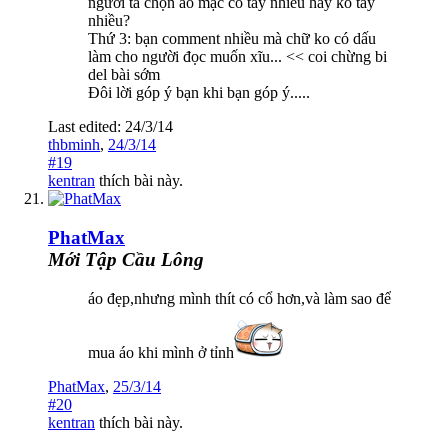
người ta chọn áo mặc có tay nhiều hay ko tay
nhiều?
Thứ 3: bạn comment nhiều mà chữ ko có dấu
làm cho người đọc muốn xĩu... << coi chừng bi
del bài sớm
Đôi lời góp ý bạn khi bạn góp ý.....
Last edited:
24/3/14
thbminh
,
24/3/14
#19
kentran
thích bài này.
PhatMax
Mới Tập Cầu Lông
áo đẹp,nhưng mình thít có cổ hơn,và làm sao để
mua áo khi mình ở tỉnh
PhatMax
,
25/3/14
#20
kentran
thích bài này.