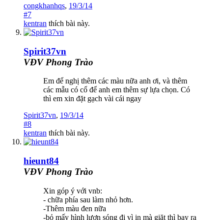
congkhanhqs
,
19/3/14
#7
kentran
thích bài này.
Spirit37vn
VĐV Phong Trào
Em để nghị thêm các màu nữa anh ơi, và thêm
các mẫu có cổ để anh em thêm sự lựa chọn. Có
thì em xin đặt gạch vài cái ngay
Spirit37vn
,
19/3/14
#8
kentran
thích bài này.
hieunt84
VĐV Phong Trào
Xin góp ý với vnb:
- chữa phía sau làm nhỏ hơn.
-Thêm màu đen nữa
-bỏ mấy hình lượn sóng đi vì in mà giặt thì bay ra