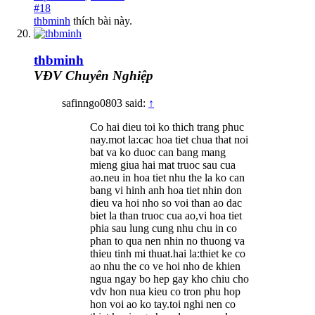
#18
thbminh
thích bài này.
thbminh
VĐV Chuyên Nghiệp
safinngo0803 said:
↑
Co hai dieu toi ko thich trang phuc
nay.mot la:cac hoa tiet chua that noi
bat va ko duoc can bang mang
mieng giua hai mat truoc sau cua
ao.neu in hoa tiet nhu the la ko can
bang vi hinh anh hoa tiet nhin don
dieu va hoi nho so voi than ao dac
biet la than truoc cua ao,vi hoa tiet
phia sau lung cung nhu chu in co
phan to qua nen nhin no thuong va
thieu tinh mi thuat.hai la:thiet ke co
ao nhu the co ve hoi nho de khien
ngua ngay bo hep gay kho chiu cho
vdv hon nua kieu co tron phu hop
hon voi ao ko tay.toi nghi nen co