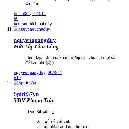
sấu lắm.
hieunt84
,
19/3/14
#9
kentran
thích bài này.
nguyenquangduy
Mới Tập Cầu Lông
nhìn đẹp...khi nào khai trương sân cho đặt một số
để bán nhé
nguyenquangduy
,
20/3/14
#10
Spirit37vn
VĐV Phong Trào
hieunt84 said:
↑
Xin góp ý với vnb:
- chữa phía sau làm nhỏ hơn.