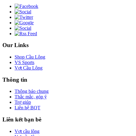
Our Links
Shop Cầu Lông
VS Sports
Vợt Cầu Lông
Thông tin
Thông báo chung
Thắc mắc, góp ý
Trợ giúp
Liên hệ BQT
Liên kết bạn bè
Vợt cầu lông