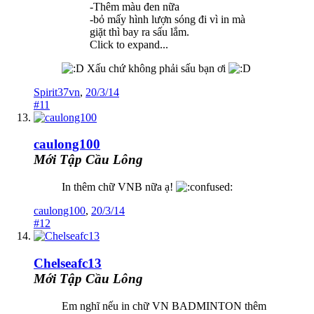
-Thêm màu đen nữa
-bỏ mấy hình lượn sóng đi vì in mà
giặt thì bay ra sấu lắm.
Click to expand...
Xấu chứ không phải sấu bạn ơi
Spirit37vn
,
20/3/14
#11
caulong100
Mới Tập Cầu Lông
In thêm chữ VNB nữa ạ!
caulong100
,
20/3/14
#12
Chelseafc13
Mới Tập Cầu Lông
Em nghĩ nếu in chữ VN BADMINTON thêm