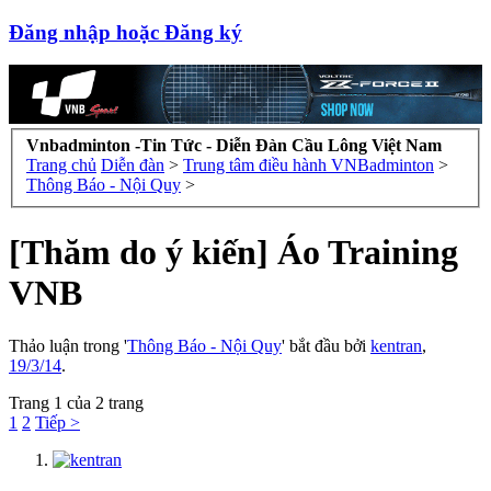
Đăng nhập hoặc Đăng ký
Vnbadminton -Tin Tức - Diễn Đàn Cầu Lông Việt Nam
Trang chủ
Diễn đàn
>
Trung tâm điều hành VNBadminton
>
Thông Báo - Nội Quy
>
[Thăm do ý kiến] Áo Training
VNB
Thảo luận trong '
Thông Báo - Nội Quy
' bắt đầu bởi
kentran
,
19/3/14
.
Trang 1 của 2 trang
1
2
Tiếp >