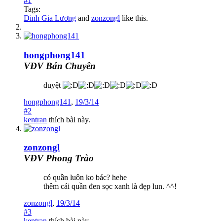
#1
Tags:
Đinh Gia Lương
and
zonzongl
like this.
hongphong141
VĐV Bán Chuyên
duyệt
hongphong141
,
19/3/14
#2
kentran
thích bài này.
zonzongl
VĐV Phong Trào
có quần luôn ko bác? hehe
thêm cái quần đen sọc xanh là đẹp lun. ^^!
zonzongl
,
19/3/14
#3
kentran
thích bài này.