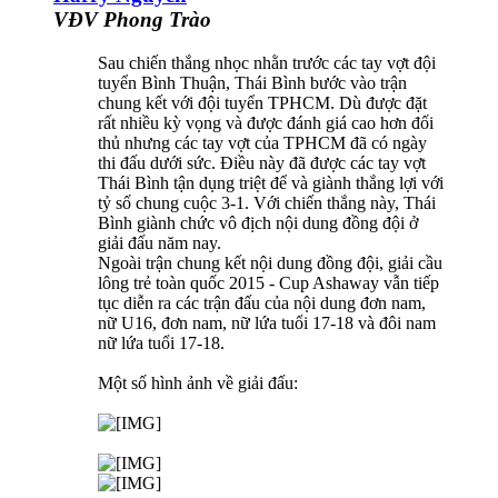
VĐV Phong Trào
Sau chiến thắng nhọc nhằn trước các tay vợt đội
tuyển Bình Thuận, Thái Bình bước vào trận
chung kết với đội tuyển TPHCM. Dù được đặt
rất nhiều kỳ vọng và được đánh giá cao hơn đối
thủ nhưng các tay vợt của TPHCM đã có ngày
thi đấu dưới sức. Điều này đã được các tay vợt
Thái Bình tận dụng triệt để và giành thắng lợi với
tỷ số chung cuộc 3-1. Với chiến thắng này, Thái
Bình giành chức vô địch nội dung đồng đội ở
giải đấu năm nay.
Ngoài trận chung kết nội dung đồng đội, giải cầu
lông trẻ toàn quốc 2015 - Cup Ashaway vẫn tiếp
tục diễn ra các trận đấu của nội dung đơn nam,
nữ U16, đơn nam, nữ lứa tuổi 17-18 và đôi nam
nữ lứa tuổi 17-18.
Một số hình ảnh về giải đấu: