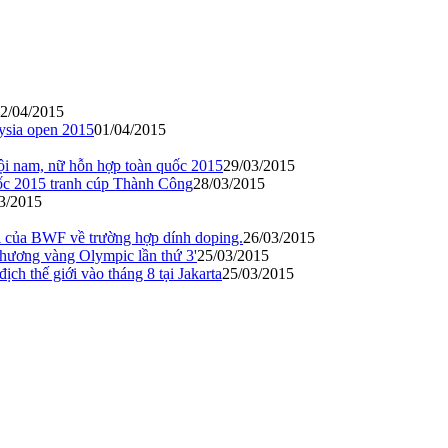
2/04/2015
aysia open 2015
01/04/2015
 đội nam, nữ hỗn hợp toàn quốc 2015
29/03/2015
uốc 2015 tranh cúp Thành Công
28/03/2015
3/2015
i của BWF về trường hợp dính doping.
26/03/2015
 chương vàng Olympic lần thứ 3'
25/03/2015
ch thế giới vào tháng 8 tại Jakarta
25/03/2015