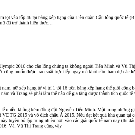
Nam lọt vào tốp 46 tại bảng xếp hạng của Liên đoàn Cầu lông quốc tế 
 nữ đã trở thành hiện thực…
Olympic 2016 cho cầu lông chúng ta không ngoài Tiến Minh và Vũ Thị
 Á cũng muốn được trao suất trực tiếp ngay mà khỏi cần tham dự các l
 nam, nữ xếp hạng từ vị trí 1 tới 16 trên bảng xếp hạng thế giới công 
 1 năm và Trang sẽ phải làm thế nào để gia tăng được thành tích quốc 
c tế nhiều không kém đồng đội Nguyễn Tiến Minh. Một trong những gi
i VĐTG 2015 và vô địch châu Á 2015. Nếu đạt kết quả khả quan tại cá
này tuyên bố tập trung nhiều hơn vào các giải quốc tế năm nay (thi đấu
2016. Và, Vũ Thị Trang cũng vậy