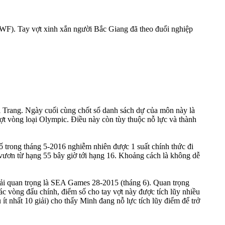
(BWF). Tay vợt xinh xắn người Bắc Giang đã theo đuổi nghiệp
 Trang. Ngày cuối cùng chốt sổ danh sách dự của môn này là
ượt vòng loại Olympic. Điều này còn tùy thuộc nỗ lực và thành
bố trong tháng 5-2016 nghiễm nhiên được 1 suất chính thức đi
tế vươn từ hạng 55 bây giờ tới hạng 16. Khoảng cách là không dễ
ải quan trọng là SEA Games 28-2015 (tháng 6). Quan trọng
c vòng đấu chính, điểm số cho tay vợt này được tích lũy nhiều
 ít nhất 10 giải) cho thấy Minh đang nỗ lực tích lũy điểm để trở