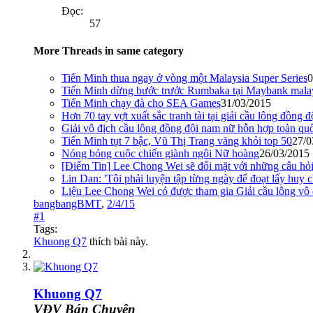
Đọc:
57
More Threads in same category
Tiến Minh thua ngay ở vòng một Malaysia Super Series
0
Tiến Minh dừng bước trước Rumbaka tại Maybank mal
Tiến Minh chạy đà cho SEA Games
31/03/2015
Hơn 70 tay vợt xuất sắc tranh tài tại giải cầu lông đồng
Giải vô địch cầu lông đồng đội nam nữ hỗn hợp toàn q
Tiến Minh tụt 7 bậc, Vũ Thị Trang văng khỏi top 50
27/0
Nóng bỏng cuộc chiến giành ngôi Nữ hoàng
26/03/2015
[Điểm Tin] Lee Chong Wei sẽ đối mặt với những câu hỏ
Lin Dan: 'Tôi phải luyện tập từng ngày để đoạt lấy huy
Liệu Lee Chong Wei có được tham gia Giải cầu lông vô đị
bangbangBMT
,
2/4/15
#1
Tags:
Khuong Q7
thích bài này.
Khuong Q7
VĐV Bán Chuyên