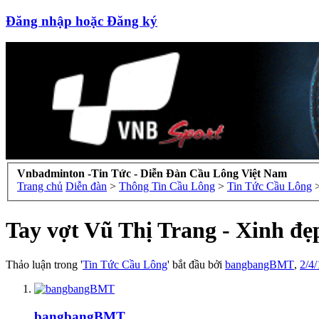
Đăng nhập hoặc Đăng ký
Vnbadminton -Tin Tức - Diễn Đàn Cầu Lông Việt Nam
Trang chủ
Diễn đàn
>
Thông Tin Cầu Lông
>
Tin Tức Cầu Lông
Tay vợt Vũ Thị Trang - Xinh đẹp
Thảo luận trong '
Tin Tức Cầu Lông
' bắt đầu bởi
bangbangBMT
,
2/4/
bangbangBMT