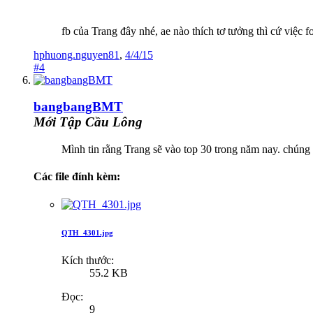
fb của Trang đây nhé, ae nào thích tơ tưởng thì cứ việc 
hphuong.nguyen81
,
4/4/15
#4
bangbangBMT
Mới Tập Cầu Lông
Mình tin rằng Trang sẽ vào top 30 trong năm nay. chúng
Các file đính kèm:
QTH_4301.jpg
Kích thước:
55.2 KB
Đọc:
9