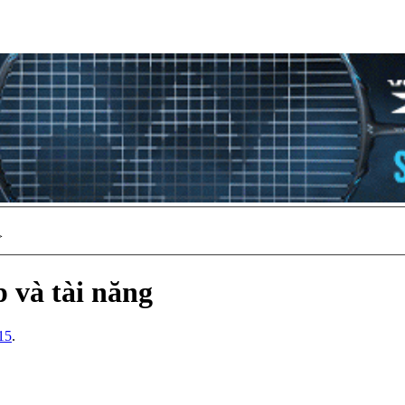
>
 và tài năng
15
.