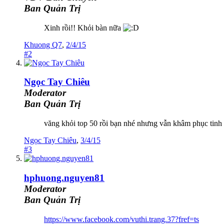
Ban Quản Trị
Xinh rồi!! Khỏi bàn nữa
Khuong Q7
,
2/4/15
#2
Ngọc Tay Chiêu
Moderator
Ban Quản Trị
văng khỏi top 50 rồi bạn nhé nhưng vẫn khâm phục tinh
Ngọc Tay Chiêu
,
3/4/15
#3
hphuong.nguyen81
Moderator
Ban Quản Trị
https://www.facebook.com/vuthi.trang.37?fref=ts