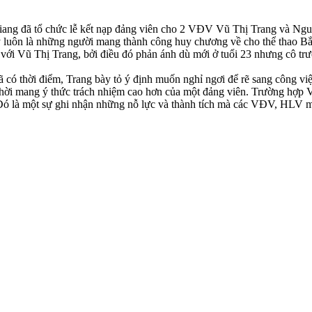
iang đã tổ chức lễ kết nạp đảng viên cho 2 VĐV Vũ Thị Trang và Nguy
 này luôn là những người mang thành công huy chương về cho thể thao
 với Vũ Thị Trang, bởi điều đó phản ánh dù mới ở tuổi 23 nhưng cô tr
ã có thời điểm, Trang bày tỏ ý định muốn nghỉ ngơi để rẽ sang công vi
thời mang ý thức trách nhiệm cao hơn của một đảng viên. Trường hợp 
Đó là một sự ghi nhận những nỗ lực và thành tích mà các VĐV, HLV man