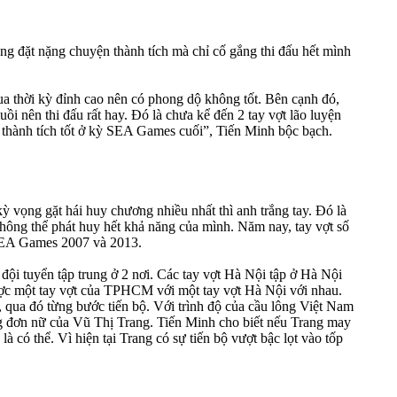
 đặt nặng chuyện thành tích mà chỉ cố gắng thi đấu hết mình
qua thời kỳ đỉnh cao nên có phong dộ không tốt. Bên cạnh đó,
 nên thi đấu rất hay. Đó là chưa kể đến 2 tay vợt lão luyện
thành tích tốt ở kỳ SEA Games cuối”, Tiến Minh bộc bạch.​
vọng gặt hái huy chương nhiều nhất thì anh trắng tay. Đó là
hông thể phát huy hết khả năng của mình. Năm nay, tay vợt số
 SEA Games 2007 và 2013.
đội tuyển tập trung ở 2 nơi. Các tay vợt Hà Nội tập ở Hà Nội
ợc một tay vợt của TPHCM với một tay vợt Hà Nội với nhau.
i, qua đó từng bước tiến bộ. Với trình độ của cầu lông Việt Nam
g đơn nữ của Vũ Thị Trang. Tiến Minh cho biết nếu Trang may
có thể. Vì hiện tại Trang có sự tiến bộ vượt bậc lọt vào tốp