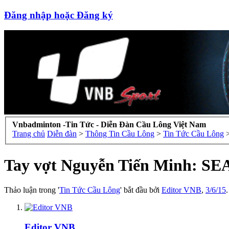
Đăng nhập hoặc Đăng ký
Vnbadminton -Tin Tức - Diễn Đàn Cầu Lông Việt Nam
Trang chủ
Diễn đàn
>
Thông Tin Cầu Lông
>
Tin Tức Cầu Lông
Tay vợt Nguyễn Tiến Minh: SEA
Thảo luận trong '
Tin Tức Cầu Lông
' bắt đầu bởi
Editor VNB
,
3/6/15
.
Editor VNB