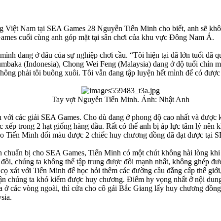
 Việt Nam tại SEA Games 28 Nguyễn Tiến Minh cho biết, anh sẽ không
 Games cuối cùng anh góp mặt tại sân chơi của khu vực Đông Nam Á.
 mình đang ở đâu của sự nghiệp chơi cầu. “Tôi hiện tại đã lớn tuổi đã 
mbaka (Indonesia), Chong Wei Feng (Malaysia) đang ở độ tuổi chín muồi
ng phải tôi buông xuôi. Tôi vẫn đang tập luyện hết mình để có được 
Tay vợt Nguyễn Tiến Minh. Ảnh: Nhật Anh​
với các giải SEA Games. Cho dù đang ở phong độ cao nhất và được kỳ 
ếp trong 2 hạt giống hàng đầu. Rất có thể anh bị áp lực tâm lý nên k
 cho Tiến Minh đổi màu được 2 chiếc huy chương đồng đã đạt được tại
ện chuẩn bị cho SEA Games, Tiến Minh có một chút không hài lòng khi 
i, chúng ta không thể tập trung được đôi mạnh nhất, không ghép đư
ể cọ xát với Tiến Minh để học hỏi thêm các đường cầu đẳng cấp thế giớ
hận chúng ta khó kiếm được huy chương. Điểm hy vọng nhất ở nội dun
ở các vòng ngoài, thì cửa cho cô gái Bắc Giang lấy huy chương đồng là 
sia.