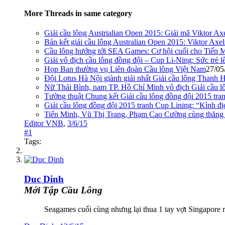
More Threads in same category
Giải cầu lông Austrialian Open 2015: Giải mã Viktor 
Bán kết giải cầu lông Australian Open 2015: Viktor Ax
Cầu lông hướng tới SEA Games: Cơ hội cuối cho Tiến 
Giải vô địch cầu lông đồng đội – Cup Li-Ning: Sức trẻ l
Họp Ban thường vụ Liên đoàn Cầu lông Việt Nam
27/05
Đội Lotus Hà Nội giành giải nhất Giải cầu lông Thanh
Nữ Thái Bình, nam TP. Hồ Chí Minh vô địch Giải cầu l
Tường thuật Chung kết Giải cầu lông đồng đội 2015 tra
Giải cầu lông đồng đội 2015 tranh Cup Lining: “Kình đị
Tiến Minh, Vũ Thị Trang, Phạm Cao Cường cùng thăng 
Editor VNB
,
3/6/15
#1
Tags:
Duc Dinh
Mới Tập Cầu Lông
Seagames cuối cùng nhưng lại thua 1 tay vợt Singapore r