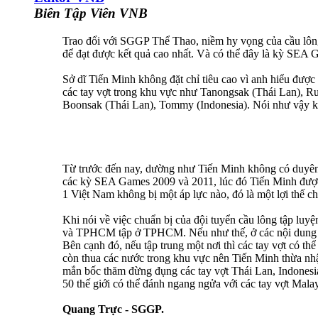
Biên Tập Viên VNB
Trao đổi với SGGP Thể Thao, niềm hy vọng của cầu lông
để đạt được kết quả cao nhất. Và có thể đây là kỳ SEA
Sở dĩ Tiến Minh không đặt chỉ tiêu cao vì anh hiểu được
các tay vợt trong khu vực như Tanongsak (Thái Lan), Ru
Boonsak (Thái Lan), Tommy (Indonesia). Nói như vậy khô
Từ trước đến nay, dường như Tiến Minh không có duyên 
các kỳ SEA Games 2009 và 2011, lúc đó Tiến Minh được x
1 Việt Nam không bị một áp lực nào, đó là một lợi thế
Khi nói về việc chuẩn bị của đội tuyển cầu lông tập luy
và TPHCM tập ở TPHCM. Nếu như thế, ở các nội dung đô
Bên cạnh đó, nếu tập trung một nơi thì các tay vợt có th
còn thua các nước trong khu vực nên Tiến Minh thừa n
mắn bốc thăm đừng đụng các tay vợt Thái Lan, Indonesia 
50 thế giới có thể đánh ngang ngửa với các tay vợt Malay
Quang Trực - SGGP.