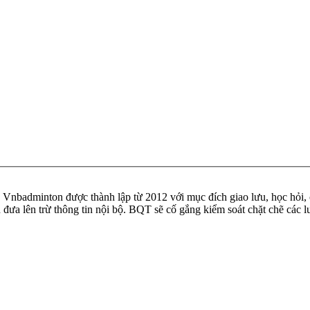
badminton được thành lập từ 2012 với mục đích giao lưu, học hỏi, ch
n đưa lên trừ thông tin nội bộ. BQT sẽ cố gắng kiểm soát chặt chẽ các