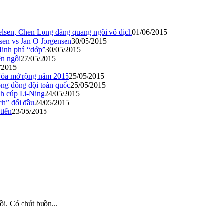
Axelsen, Chen Long đăng quang ngôi vô địch
01/06/2015
elsen vs Jan O Jorgensen
30/05/2015
Minh phá “dớp”
30/05/2015
ên ngôi
27/05/2015
/2015
 Hóa mở rộng năm 2015
25/05/2015
ông đồng đội toàn quốc
25/05/2015
nh cúp Li-Ning
24/05/2015
ch” đối đầu
24/05/2015
tiến
23/05/2015
ồi. Có chút buồn...