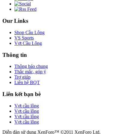
Our Links
Shop Cầu Lông
VS Sports
Vợt Cầu Lông
Thông tin
Thông báo chung
Thắc mắc, góp ý
Trợ giúp
Liên hệ BQT
Liên kết bạn bè
Vợt cầu lông
Vợt cầu lông
Vợt cầu lông
Vợt cầu lông
Diễn đàn sử dụng XenForo™ ©2011 XenForo Ltd.