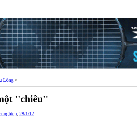
u Lông
>
ột ''chiêu''
ennghiep
,
28/1/12
.