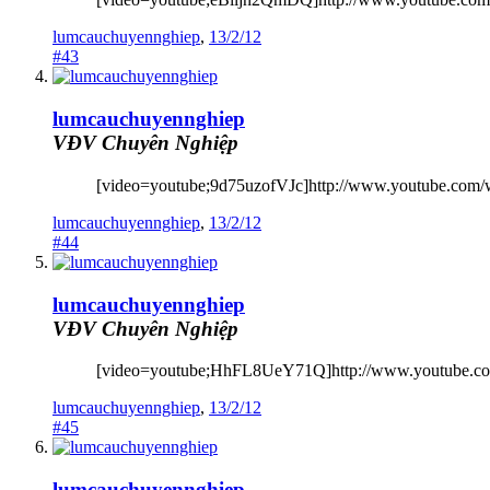
lumcauchuyennghiep
,
13/2/12
#43
lumcauchuyennghiep
VĐV Chuyên Nghiệp
[video=youtube;9d75uzofVJc]http://www.youtube.com/
lumcauchuyennghiep
,
13/2/12
#44
lumcauchuyennghiep
VĐV Chuyên Nghiệp
[video=youtube;HhFL8UeY71Q]http://www.youtube.c
lumcauchuyennghiep
,
13/2/12
#45
lumcauchuyennghiep