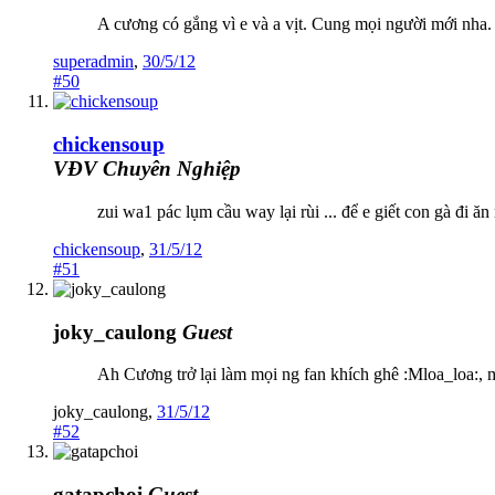
A cương có gắng vì e và a vịt. Cung mọi người mới nha.
superadmin
,
30/5/12
#50
chickensoup
VĐV Chuyên Nghiệp
zui wa1 pác lụm cầu way lại rùi ... để e giết con gà đi ă
chickensoup
,
31/5/12
#51
joky_caulong
Guest
Ah Cương trở lại làm mọi ng fan khích ghê :Mloa_loa:, m
joky_caulong
,
31/5/12
#52
gatapchoi
Guest