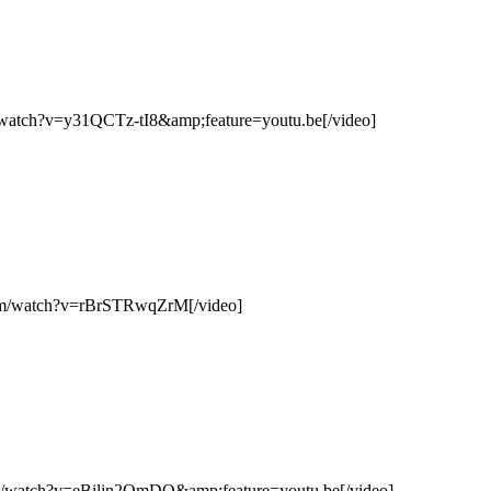
watch?v=y31QCTz-tI8&amp;feature=youtu.be[/video]
om/watch?v=rBrSTRwqZrM[/video]
/watch?v=eBiljn2QmDQ&amp;feature=youtu.be[/video]