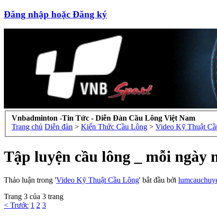
Đăng nhập hoặc Đăng ký
Vnbadminton -Tin Tức - Diễn Đàn Cầu Lông Việt Nam
Trang chủ
Diễn đàn
>
Kiến Thức Cầu Lông
>
Video Kỹ Thuật Cầ
Tập luyện cầu lông _ mỗi ngày m
Thảo luận trong '
Video Kỹ Thuật Cầu Lông
' bắt đầu bởi
lumcauchuy
Trang 3 của 3 trang
< Trước
1
2
3