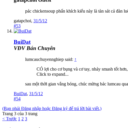
pác chickensoup phấn khích kiểu này là tàn sát cả đàn luôn
gatapchoi
,
31/5/12
#53
BuiDat
VĐV Bán Chuyên
lumcauchuyennghiep said:
↑
CÓ lợi cho cơ bụng và cơ tay, nhảy smash tốt hơn,
Click to expand...
sau một thời gian vắng bóng, chúc mừng bác lumcau quay 
BuiDat
,
31/5/12
#54
(Bạn phải Đăng nhập hoặc Đăng ký để trả lời bài viết.)
Trang 3 của 3 trang
< Trước
1
2
3