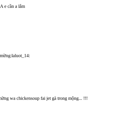
 A e cần a lắm
n mừng:laluot_14:
ừng wa chickensoup fai jet gà trong mộng... !!!