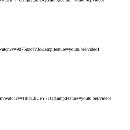
watch?v=9d75uzofVJc&amp;feature=youtu.be[/video]
om/watch?v=HhFL8UeY71Q&amp;feature=youtu.be[/video]