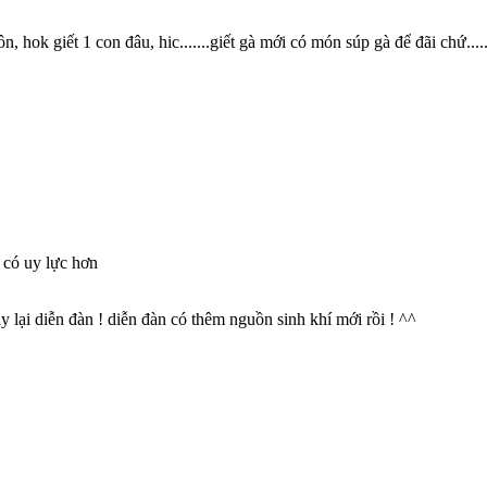
, hok giết 1 con đâu, hic.......giết gà mới có món súp gà để đãi chứ.....
 có uy lực hơn
lại diễn đàn ! diễn đàn có thêm nguồn sinh khí mới rồi ! ^^