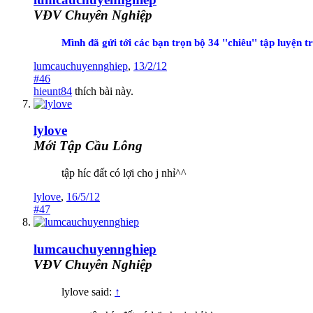
VĐV Chuyên Nghiệp
Mình đã gửi tới các bạn trọn bộ 34 ''chiêu'' tập luyện t
lumcauchuyennghiep
,
13/2/12
#46
hieunt84
thích bài này.
lylove
Mới Tập Cầu Lông
tập híc đất có lợi cho j nhỉ^^
lylove
,
16/5/12
#47
lumcauchuyennghiep
VĐV Chuyên Nghiệp
lylove said:
↑