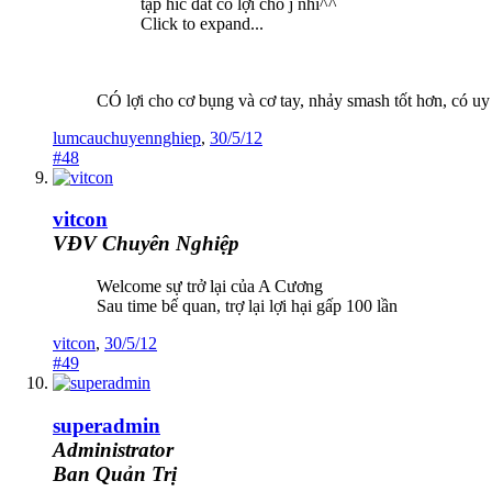
tập híc đất có lợi cho j nhỉ^^
Click to expand...
CÓ lợi cho cơ bụng và cơ tay, nhảy smash tốt hơn, có uy
lumcauchuyennghiep
,
30/5/12
#48
vitcon
VĐV Chuyên Nghiệp
Welcome sự trở lại của A Cương
Sau time bế quan, trợ lại lợi hại gấp 100 lần
vitcon
,
30/5/12
#49
superadmin
Administrator
Ban Quản Trị