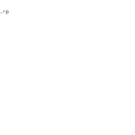
..=))