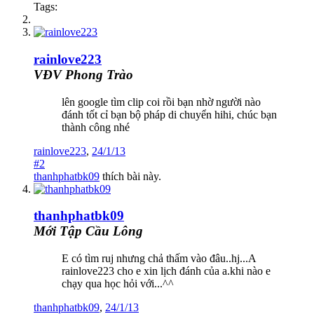
Tags:
rainlove223
VĐV Phong Trào
lên google tìm clip coi rồi bạn nhờ người nào
đánh tốt cỉ bạn bộ pháp di chuyển hihi, chúc bạn
thành công nhé
rainlove223
,
24/1/13
#2
thanhphatbk09
thích bài này.
thanhphatbk09
Mới Tập Cầu Lông
E có tìm ruj nhưng chả thấm vào đâu..hj...A
rainlove223 cho e xin lịch đánh của a.khi nào e
chạy qua học hỏi với...^^
thanhphatbk09
,
24/1/13