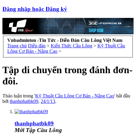
Đăng nhập hoặc Đăng ký
Vnbadminton -Tin Tức - Diễn Đàn Cầu Lông Việt Nam
Trang chủ
Diễn đàn
>
Kiến Thức Cầu Lông
>
Kỹ Thuật Cầu
Lông Cơ Bản - Nâng Cao
>
Tập di chuyển trong đánh đơn-
đôi.
Thảo luận trong '
Kỹ Thuật Cầu Lông Cơ Bản - Nâng Cao
' bắt đầu
bởi
thanhphatbk09
,
24/1/13
.
thanhphatbk09
Mới Tập Cầu Lông