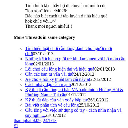
Tình hình là e thấy bộ di chuyển of mình còn
"lộn xộn" lém...:M026:
Bác nào biết cách tự tập luyện ở nhà hiệu quả
hok chỉ e với...^^
Thank moi người nhiều!!!
More Threads in same category
Tìm hiểu luật chơi cầu lông dành cho người mới
chơi
03/01/2013
Những lợi ích cho giới trẻ khi làm quen với bộ môn cầu
lông
02/01/2013
Lối chơi cầu lông hiện đại và hiệu quả
02/01/2013
Cần các bạn tư vấn vài thứ
24/12/2012
Ae cho e hỏi kỹ thuật làm cái này ạ!
22/12/2012
Cách nhảy đập cầu mạnh
20/12/2012
Kỹ thuật cầu lông cơ bản VNbadminton Hoàng Hải &
Phương Nam : Tạt cầu
01/11/2012
Kỹ thuật đập cầu vặn xoáy bắp tay
26/10/2012
Bài viết phân tích về cầu lông
25/10/2012
Cầu lông với việc sử dụng cổ tay - cách nhìn nhận và
suy nghĩ....
23/10/2012
thanhphatbk09
,
24/1/13
#1