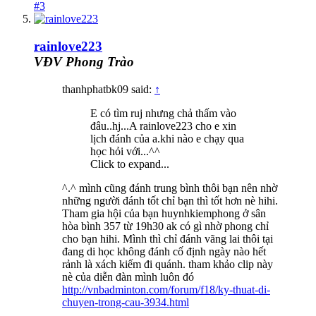
#3
rainlove223
VĐV Phong Trào
thanhphatbk09 said:
↑
E có tìm ruj nhưng chả thấm vào
đâu..hj...A rainlove223 cho e xin
lịch đánh của a.khi nào e chạy qua
học hỏi với...^^
Click to expand...
^.^ mình cũng đánh trung bình thôi bạn nên nhờ
những người đánh tốt chỉ bạn thì tốt hơn nè hihi.
Tham gia hội của bạn huynhkiemphong ở sân
hòa bình 357 từ 19h30 ak có gì nhờ phong chỉ
cho bạn hihi. Mình thì chỉ đánh vãng lai thôi tại
đang di học không đánh cố định ngày nào hết
rảnh là xách kiếm đi quánh. tham khảo clip này
nè của diễn đàn mình luôn đó
http://vnbadminton.com/forum/f18/ky-thuat-di-
chuyen-trong-cau-3934.html