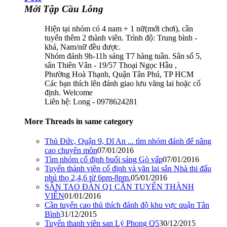
Mới Tập Cầu Lông
Hiện tại nhóm có 4 nam + 1 nữ(mới chơi), cần
tuyển thêm 2 thành viên. Trình độ: Trung bình -
khá, Nam/nữ đều được.
Nhóm đánh 9h-11h sáng T7 hàng tuần. Sân số 5,
sân Thiên Vân - 19/57 Thoại Ngọc Hầu ,
Phường Hoà Thạnh, Quận Tân Phú, TP HCM
Các bạn thích lên đánh giao lưu vãng lai hoặc cố
định. Welcome
Liên hệ: Long - 0978624281
More Threads in same category
Thủ Đức, Quận 9, Dĩ An ... tìm nhóm đánh để nâng
cao chuyên môn
07/01/2016
Tìm nhóm cố định buổi sáng Gò vấp
07/01/2016
Tuyển thành viên cố định và vãn lai sân Nhà thi đấu
phú thọ 2,4,6 từ 6pm-8pm.
05/01/2016
SÂN TAO ĐÀN Q1 CẦN TUYỂN THÀNH
VIÊN
01/01/2016
Cần tuyển cao thủ thích đánh độ khu vực quận Tân
Bình
31/12/2015
Tuyển thanh viên san Lý Phong Q5
30/12/2015