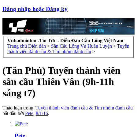
Đăng nhập hoặc Đăng ký
Vnbadminton -Tin Tức - Diễn Đàn Cầu Lông Việt Nam
Trang chủ
Diễn đàn
>
Sân Cầu Lông Và Huấn Luyện
>
Tuyển
thành viên đánh cầu & Tìm nhóm đánh cầu
>
(Tân Phú) Tuyển thành viên
sân cầu Thiên Vân (9h-11h
sáng t7)
Thảo luận trong '
Tuyển thành viên đánh cầu & Tìm nhóm đánh cầu
'
bắt đầu bởi
Pete
,
8/1/16
.
Pete