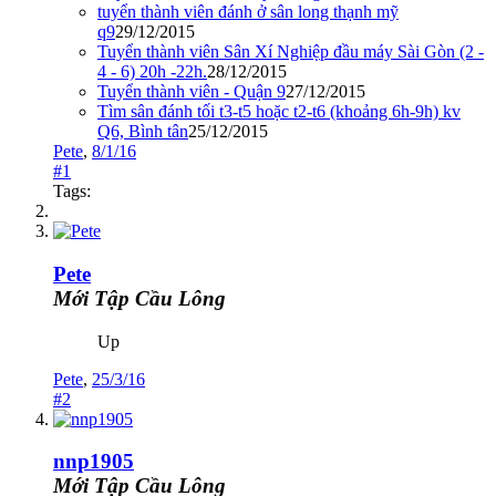
tuyển thành viên đánh ở sân long thạnh mỹ
q9
29/12/2015
Tuyển thành viên Sân Xí Nghiệp đầu máy Sài Gòn (2 -
4 - 6) 20h -22h.
28/12/2015
Tuyển thành viên - Quận 9
27/12/2015
Tìm sân đánh tối t3-t5 hoặc t2-t6 (khoảng 6h-9h) kv
Q6, Bình tân
25/12/2015
Pete
,
8/1/16
#1
Tags:
Pete
Mới Tập Cầu Lông
Up
Pete
,
25/3/16
#2
nnp1905
Mới Tập Cầu Lông