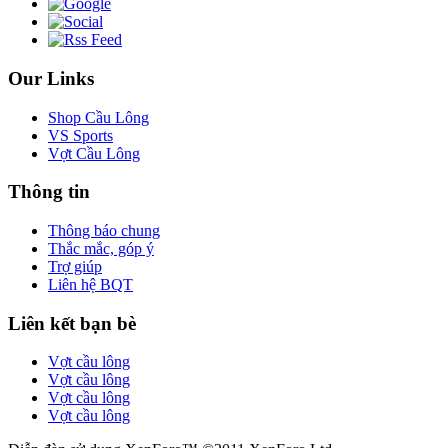
Our Links
Shop Cầu Lông
VS Sports
Vợt Cầu Lông
Thông tin
Thông báo chung
Thắc mắc, góp ý
Trợ giúp
Liên hệ BQT
Liên kết bạn bè
Vợt cầu lông
Vợt cầu lông
Vợt cầu lông
Vợt cầu lông