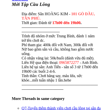
Mới Tập Cầu Lông
Địa điểm: Sân HOÀNG KIM -
101 GÒ DẦU,
TÂN PHÚ.
Thời gian: Đánh từ
17h00 đến 19h00
.
--------------------------------------------------------------
-------------------------------
Trình độ nhóm ở mức Trung Bình, đánh 1 năm
trở lên chơi dc.
Phí tham gia: 400k đối với Nam, 300k đối với
Nữ bao gồm sân và cầu, không bao gồm nước
uống.
Có nhận vãng lai: 50k/buổi (đánh vừa đủ mệt).
Liên Hệ qua điện thoại:
0965872277
- Anh Bình.
Liên hệ tại sân: Anh Tiến - sân số 3 từ 17h00 đến
19h00 các buổi 2-4-6.
Tinh thần: Chơi hăng say, máu lửa, sức
khỏe...mỗi tuần nhậu 1 lần.hehe
--------------------------------------------------------------
----------------------------------
More Threads in same category
Q7-Tuyển thêm thành viên chơi cầu lông tại sân đa