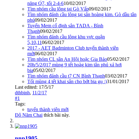
năng Q7, tối 2-4-6
10/02/2017
Tìm nhóm cầu lông tại Gò Vấp
09/02/2017
Tìm nhóm đánh cầu lông tại sân hoàng kim. Gò dầu tân
phú
09/02/2017
Tuyển Mem cố định sân TADA - Bình
Thạnh
09/02/2017
Tìm nhóm đánh cầu lông khu vực quận
5,10,11
06/02/2017
2017 - AET Badminton Club tuyển thành viên
mới
06/02/2017
Tìm nhóm CL sân An Hội hoặc Gia Bảo
05/02/2017
20h/5/2/017 mùng 9 tết hoàg kim tân phú xả hơi
bia
05/02/2017
Tìm nhóm đánh cầu t7 CN Bình Thạnh
03/02/2017
Tối mùng 4 tết khai sân cho bớt bia gụ :)
31/01/2017
Last edited:
17/5/17
dthbinh
,
11/2/17
#1
Tags:
tuyển thành viên mới
Đô Năm Chai
thích bài này.
nnp1905