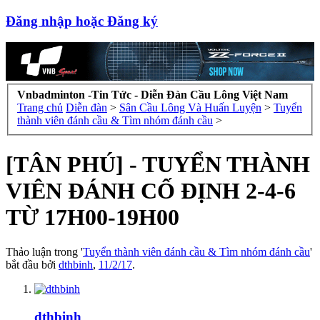
Đăng nhập hoặc Đăng ký
Vnbadminton -Tin Tức - Diễn Đàn Cầu Lông Việt Nam
Trang chủ
Diễn đàn
>
Sân Cầu Lông Và Huấn Luyện
>
Tuyển
thành viên đánh cầu & Tìm nhóm đánh cầu
>
[TÂN PHÚ] - TUYỂN THÀNH
VIÊN ĐÁNH CỐ ĐỊNH 2-4-6
TỪ 17H00-19H00
Thảo luận trong '
Tuyển thành viên đánh cầu & Tìm nhóm đánh cầu
'
bắt đầu bởi
dthbinh
,
11/2/17
.
dthbinh