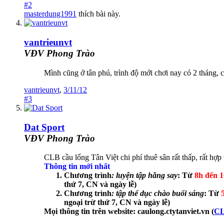
#2
masterdung1991
thích bài này.
vantrieunvt
VĐV Phong Trào
Mình cũng ở tân phú, trình độ mới chơi nay có 2 tháng, 
vantrieunvt
,
3/11/12
#3
Dat Sport
VĐV Phong Trào
CLB cầu lống Tân Việt chi phí thuê sân rất thấp, rất hợ
Thông tin mới nhất
Chương trình
: luyện tập hăng say
: Từ
8h đến 
thứ 7, CN và ngày lễ)
Chương trình
: tập thể dục chào buổi sáng
: Từ
ngoại trừ thứ 7, CN và ngày lễ
)
Mọi thông tin trên website: caulong.ctytanviet.vn (
CL