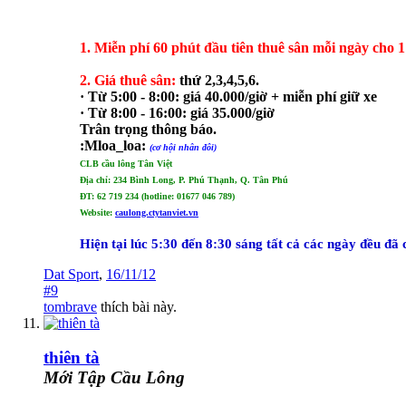
1. Miễn phí 60 phút đầu tiên thuê sân mỗi ngày cho 
2. Giá thuê sân:
thứ 2,3,4,5,6.
· Từ 5:00 - 8:00: giá 40.000/giờ + miễn phí giữ xe
· Từ 8:00 - 16:00: giá 35.000/giờ
Trân trọng thông báo.
:Mloa_loa:
(cơ hội nhân đôi)
CLB cầu lông Tân Việt
Địa chỉ: 234 Bình Long, P. Phú Thạnh, Q. Tân Phú
ĐT: 62 719 234 (hotline: 01677 046 789)
Website:
caulong.ctytanviet.vn
Hiện tại lúc 5:30 đến 8:30 sáng tất cả các ngày đều đã
Dat Sport
,
16/11/12
#9
tombrave
thích bài này.
thiên tà
Mới Tập Cầu Lông