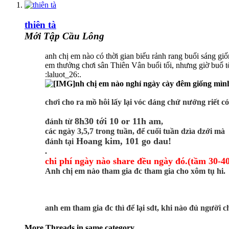
thiên tà
Mới Tập Cầu Lông
anh chị em nào có thời gian biểu rảnh rang buổi sáng gi
em thưởng chơi sân Thiên Vân buổi tối, nhưng giờ buổ t
:laluot_26:.
nh chị em nào nghỉ ngày cày đêm giống mình 
chơi cho ra mồ hôi lấy lại vóc dáng chứ nướng riết có
8h30 tới 10 or 11h am
đánh từ
,
các ngày 3,5,7 trong tuần, để cuối tuần dzìa dzới mà
Hoang kim, 101 go dau!
đánh tại
.
chi phí ngày nào share đều ngày đó.(tầm 30-4
Anh chị em nào tham gia đc tham gia cho xôm tụ hi.
anh em tham gia đc thì để lại sdt, khi nào đủ người 
More Threads in same category