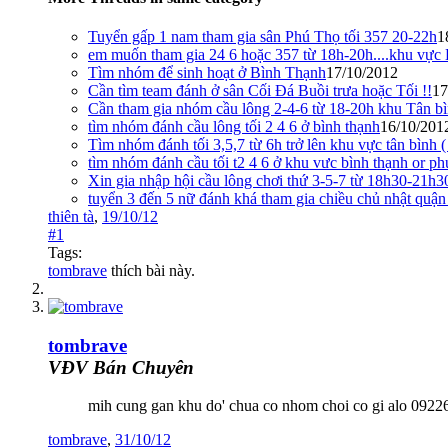
Tuyển gấp 1 nam tham gia sân Phú Thọ tối 357 20-22h
1
em muốn tham gia 24 6 hoặc 357 từ 18h-20h....khu vực
Tìm nhóm để sinh hoạt ở Bình Thạnh
17/10/2012
Cần tìm team đánh ở sân Cối Đá Buồi trưa hoặc Tối !!
17
Cần tham gia nhóm cầu lông 2-4-6 từ 18-20h khu Tân bình
tìm nhóm đánh cầu lông tối 2 4 6 ở bình thạnh
16/10/201
Tìm nhóm đánh tối 3,5,7 từ 6h trở lên khu vực tân bình 
tìm nhóm đánh cầu tối t2 4 6 ở khu vưc bình thạnh or p
Xin gia nhập hội cầu lông chơi thứ 3-5-7 từ 18h30-21h3
tuyển 3 đến 5 nữ đánh khá tham gia chiều chủ nhật quận
thiên tà
,
19/10/12
#1
Tags:
tombrave
thích bài này.
tombrave
VĐV Bán Chuyên
mih cung gan khu do' chua co nhom choi co gi alo 092
tombrave
,
31/10/12