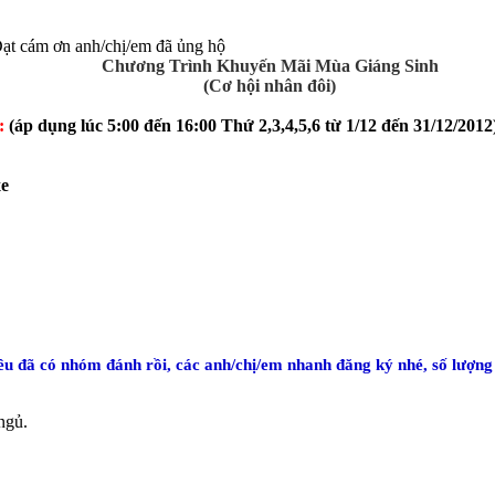
 Đạt cám ơn anh/chị/em đã ủng hộ
Chương Trình Khuyến Mãi Mùa Giáng Sinh
(Cơ hội nhân đôi)
y:
(áp dụng lúc 5:00 đến 16:00 Thứ 2,3,4,5,6 từ 1/12 đến 31/12/201
xe
đều đã có nhóm đánh rồi, các anh/chị/em nhanh đăng ký nhé, số lượng
ngủ.