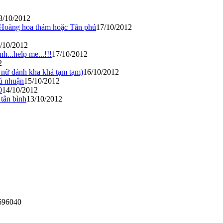
8/10/2012
 Hoàng hoa thám hoặc Tân phú
17/10/2012
/10/2012
...help me...!!!
17/10/2012
2
( nữ đánh kha khá tạm tạm)
16/10/2012
hú nhuận
15/10/2012
0
14/10/2012
 tân bình
13/10/2012
2696040