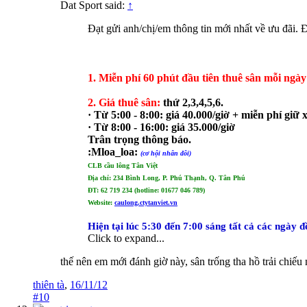
Dat Sport said:
↑
Đạt gửi anh/chị/em thông tin mới nhất về ưu đãi.
1. Miễn phí 60 phút đầu tiên thuê sân mỗi ngà
2. Giá thuê sân:
thứ 2,3,4,5,6.
· Từ 5:00 - 8:00: giá 40.000/giờ + miễn phí giữ 
· Từ 8:00 - 16:00: giá 35.000/giờ
Trân trọng thông báo.
:Mloa_loa:
(cơ hội nhân đôi)
CLB cầu lông Tân Việt
Địa chỉ: 234 Bình Long, P. Phú Thạnh, Q. Tân Phú
ĐT: 62 719 234 (hotline: 01677 046 789)
Website:
caulong.ctytanviet.vn
Hiện tại lúc 5:30 đến 7:00 sáng tất cả các ngày 
Click to expand...
thế nên em mới đánh giờ này, sân trống tha hồ trải chiếu 
thiên tà
,
16/11/12
#10