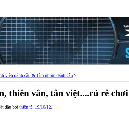
nh viên đánh cầu & Tìm nhóm đánh cầu
>
 thiên vân, tân việt....rủ rê chơi
bắt đầu bởi
thiên tà
,
19/10/12
.