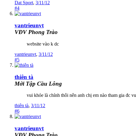
Dat Sport
,
3/11/12
#4
vantrieunvt
VĐV Phong Trào
website vào k dc
vantrieunvt
,
3/11/12
#5
thiên tà
Mới Tập Cầu Lông
vui khỏe là chính thôi nên anh chị em nào tham gia đc v
thiên tà
,
3/11/12
#6
vantrieunvt
VĐV Phong Trào