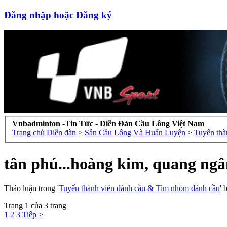
Đăng nhập hoặc Đăng ký
Vnbadminton -Tin Tức - Diễn Đàn Cầu Lông Việt Nam
Trang chủ
Diễn đàn
>
Sân Cầu Lông Và Huấn Luyện
>
Tuyển thà
tân phú...hoàng kim, quang ngân,
Thảo luận trong '
Tuyển thành viên đánh cầu & Tìm nhóm đánh cầu
' 
Trang 1 của 3 trang
1
2
3
Tiếp >