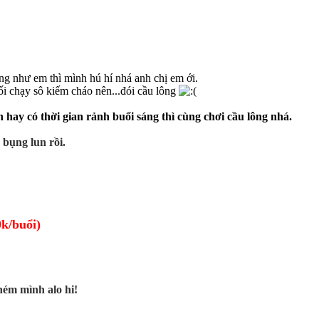
ống như em thì mình hú hí nhá anh chị em ới.
ối chạy sô kiếm cháo nên...đói cầu lông
hay có thời gian rảnh buổi sáng thì cùng chơi cầu lông nhá.
 bụng lun rồi.
0k/buổi)
chém mình alo hi!