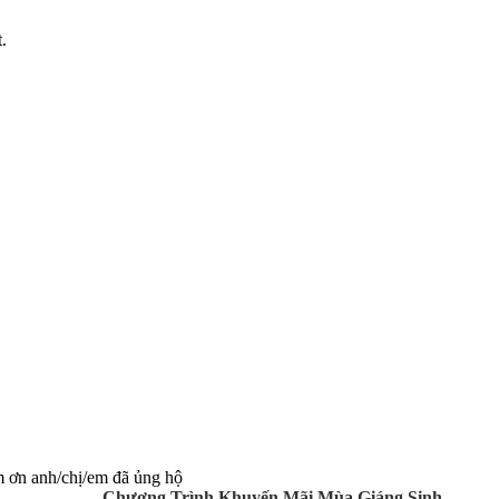
.
ám ơn anh/chị/em đã ủng hộ
Chương Trình Khuyến Mãi Mùa Giáng Sinh