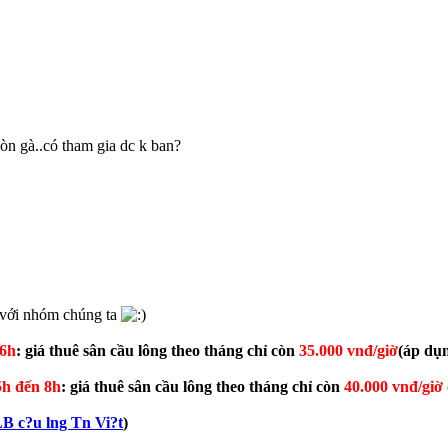
còn gà..có tham gia dc k ban?
p với nhóm chúng ta
16h
: giá thuê sân cầu lông theo tháng chỉ còn
35.000 vnđ/giờ
(áp dụ
5h đến 8h
: giá thuê sân cầu lông theo tháng chỉ còn
40.000 vnđ/giờ
B c?u lng Tn Vi?t
)