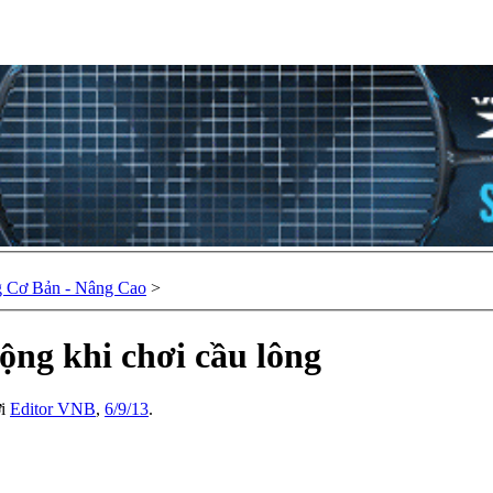
 Cơ Bản - Nâng Cao
>
ộng khi chơi cầu lông
ởi
Editor VNB
,
6/9/13
.