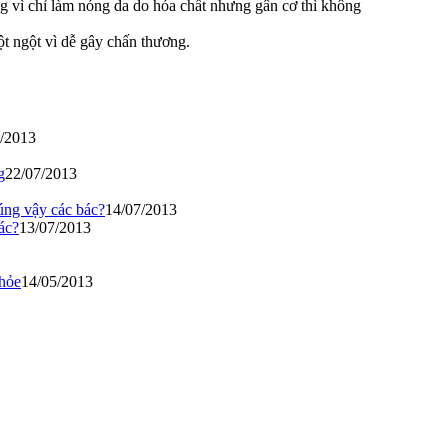
g vì chỉ làm nóng da do hóa chất nhưng gân cơ thì không
ột ngột vì dễ gây chấn thương.
/2013
g
22/07/2013
đúng vậy các bác?
14/07/2013
ác?
13/07/2013
hỏe
14/05/2013