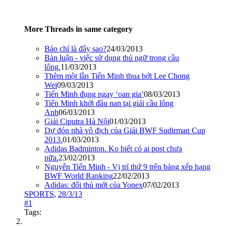
More Threads in same category
Báo chí là đây sao?
24/03/2013
Bàn luận - việc sử dụng thủ ngữ trong cầu
lông.
11/03/2013
Thêm một lần Tiến Minh thua bởi Lee Chong
Wei
09/03/2013
Tiến Minh đụng ngay ‘oan gia’
08/03/2013
Tiến Minh khởi đầu nan tại giải cầu lông
Anh
06/03/2013
Giải Ciputra Hà Nội
01/03/2013
Dự đón nhà vô địch của Giải BWF Sudirman Cup
2013.
01/03/2013
Adidas Badminton. Ko biết có ai post chưa
nữa.
23/02/2013
Nguyễn Tiến Minh - Vị trí thứ 9 trên bảng xếp hạng
BWF World Ranking
22/02/2013
Adidas: đối thủ mới của Yonex
07/02/2013
SPORTS
,
28/3/13
#1
Tags: