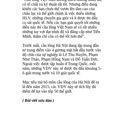
có tố chất và kỹ thuật rất tốt. Nhưng điều đang
khiến các bạn chưa thể vươn lên tầm cao của
châu lục và thế giới chính là việc thiếu những
HLV, những chuyên gia giỏi và ít được thi đấu
cọ sát quốc tế. Nếu các bạn giải quyết tốt những
điều này thì cầu lông Việt Nam sẽ có rất nhiều
những tay vợt đạt trình độ và đẳng cấp như Tiến
Minh, thậm chí còn có thể tốt hơn thế”.
Trước mắt, cầu lông Hà Nội đang tập trung đầu
tư trọng điểm vào 4 gương mặt bắt đầu bước vào
độ chín của sự nghiệp là Lê Thu Huyền, Phạm
Như Thảo, Phạm Hồng Nam và Đỗ Tuấn Đức.
Ngoài việc được tập huấn ở Trung Quốc, mỗi
năm, những VĐV này sẽ được thi đấu khoảng 5-
6 giải trong nước và 10 giải quốc tế.
Mục tiêu mà bộ môn cầu lông của Hà Nội đề ra
là đến năm 2015, các VĐV này sẽ tích lũy đủ
điểm để lọt vào tốp 50 thế giới.
( Bài viết sưu tầm )