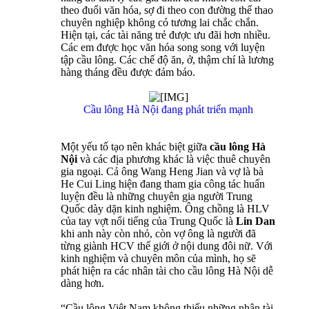
theo đuổi văn hóa, sợ đi theo con đường thể thao
chuyên nghiệp không có tương lai chắc chắn.
Hiện tại, các tài năng trẻ được ưu đãi hơn nhiều.
Các em được học văn hóa song song với luyện
tập cầu lông. Các chế độ ăn, ở, thậm chí là lương
hàng tháng đều được đảm bảo.
Cầu lông Hà Nội đang phát triển mạnh
Một yếu tố tạo nên khác biệt giữa
cầu lông Hà
Nội
và các địa phương khác là việc thuê chuyên
gia ngoại. Cả ông Wang Heng Jian và vợ là bà
He Cui Ling hiện đang tham gia công tác huấn
luyện đều là những chuyên gia người Trung
Quốc dày dặn kinh nghiệm. Ông chồng là HLV
của tay vợt nổi tiếng của Trung Quốc là
Lin Dan
khi anh này còn nhỏ, còn vợ ông là người đã
từng giành HCV thế giới ở nội dung đôi nữ. Với
kinh nghiệm và chuyên môn của mình, họ sẽ
phát hiện ra các nhân tài cho cầu lông Hà Nội dễ
dàng hơn.
“Cầu lông Việt Nam không thiếu những nhân tài,