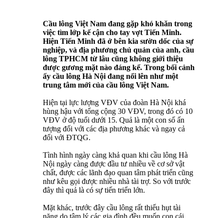
Cầu lông Việt Nam đang gặp khó khăn trong
việc tìm lớp kế cận cho tay vợt Tiến Minh.
Hiện Tiến Minh đã ở bên kia sườn dốc của sự
nghiệp, và địa phương chủ quản của anh, cầu
lông TPHCM từ lâu cũng không giới thiệu
được gương mặt nào đáng kể. Trong bối cảnh
ấy cầu lông Hà Nội đang nổi lên như một
trung tâm mới của cầu lông Việt Nam.
Hiện tại lực lượng VĐV của đoàn Hà Nội khá
hùng hậu với tổng cộng 30 VĐV, trong đó có 10
VĐV ở độ tuổi dưới 15. Quả là một con số ấn
tượng đối với các địa phương khác và ngay cả
đối với ĐTQG.
Tình hình ngày càng khả quan khi cầu lông Hà
Nội ngày càng được đầu tư nhiều về cơ sở vật
chất, được các lãnh đạo quan tâm phát triển cũng
như kêu gọi được nhiều nhà tài trợ. So với trước
đây thì quả là có sự tiến triển lớn.
Mặt khác, trước đây cầu lông rất thiếu hụt tài
năng do tâm lý các gia đình đều muốn con cái