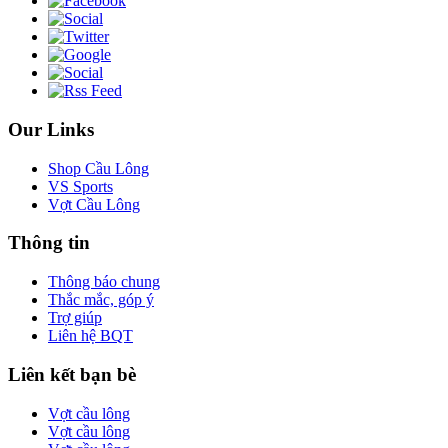
Our Links
Shop Cầu Lông
VS Sports
Vợt Cầu Lông
Thông tin
Thông báo chung
Thắc mắc, góp ý
Trợ giúp
Liên hệ BQT
Liên kết bạn bè
Vợt cầu lông
Vợt cầu lông