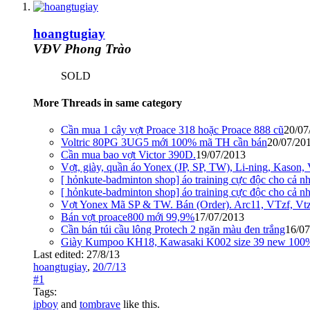
hoangtugiay
VĐV Phong Trào
SOLD
More Threads in same category
Cần mua 1 cây vợt Proace 318 hoặc Proace 888 cũ
20/07
Voltric 80PG 3UG5 mới 100% mã TH cần bán
20/07/20
Cần mua bao vợt Victor 390D.
19/07/2013
Vợt, giày, quần áo Yonex (JP, SP, TW), Li-ning, Kason
[ hỏnkute-badminton shop] áo training cực độc cho cả nh
[ hỏnkute-badminton shop] áo training cực độc cho cả nh
Vợt Yonex Mã SP & TW. Bán (Order). Arc11, VTzf, Vtz
Bán vợt proace800 mới 99,9%
17/07/2013
Cần bán túi cầu lông Protech 2 ngăn màu đen trắng
16/07
Giày Kumpoo KH18, Kawasaki K002 size 39 new 100
Last edited:
27/8/13
hoangtugiay
,
20/7/13
#1
Tags:
ipboy
and
tombrave
like this.