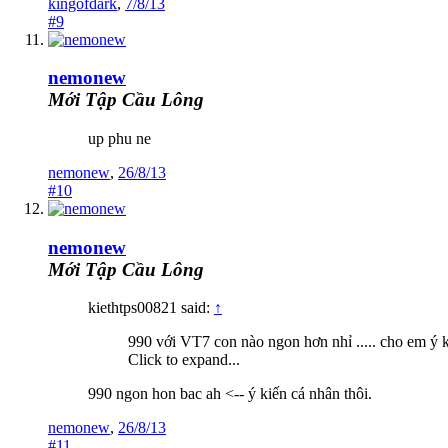
kingofdark
,
7/8/13
#9
nemonew
Mới Tập Cầu Lông
up phu ne
nemonew
,
26/8/13
#10
nemonew
Mới Tập Cầu Lông
kiethtps00821 said:
↑
990 với VT7 con nào ngon hơn nhỉ ..... cho em ý 
Click to expand...
990 ngon hon bac ah <-- ý kiến cá nhân thôi.
nemonew
,
26/8/13
#11