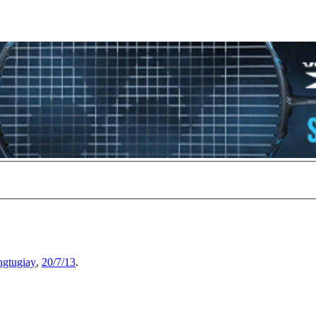
ngtugiay
,
20/7/13
.