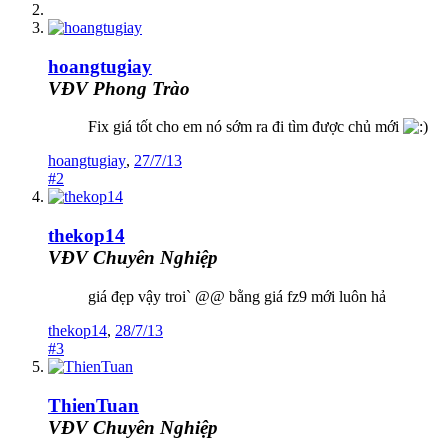
hoangtugiay
VĐV Phong Trào
Fix giá tốt cho em nó sớm ra đi tìm được chủ mới
hoangtugiay
,
27/7/13
#2
thekop14
VĐV Chuyên Nghiệp
giá đẹp vậy troi` @@ bằng giá fz9 mới luôn hả
thekop14
,
28/7/13
#3
ThienTuan
VĐV Chuyên Nghiệp