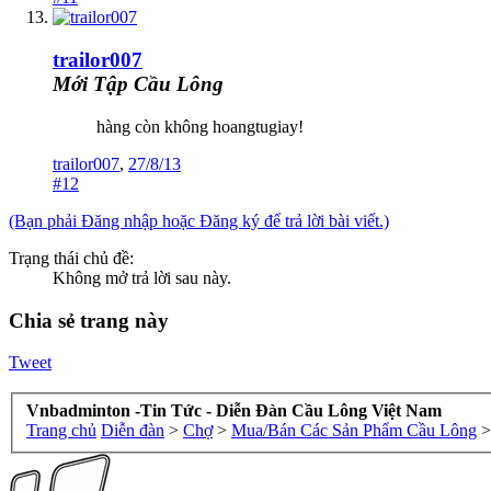
trailor007
Mới Tập Cầu Lông
hàng còn không hoangtugiay!
trailor007
,
27/8/13
#12
(Bạn phải Đăng nhập hoặc Đăng ký để trả lời bài viết.)
Trạng thái chủ đề:
Không mở trả lời sau này.
Chia sẻ trang này
Tweet
Vnbadminton -Tin Tức - Diễn Đàn Cầu Lông Việt Nam
Trang chủ
Diễn đàn
>
Chợ
>
Mua/Bán Các Sản Phẩm Cầu Lông
>