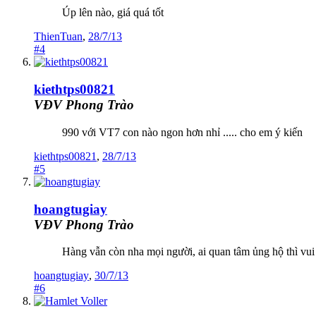
Úp lên nào, giá quá tốt
ThienTuan
,
28/7/13
#4
kiethtps00821
VĐV Phong Trào
990 với VT7 con nào ngon hơn nhỉ ..... cho em ý kiến
kiethtps00821
,
28/7/13
#5
hoangtugiay
VĐV Phong Trào
Hàng vẫn còn nha mọi người, ai quan tâm ủng hộ thì vui
hoangtugiay
,
30/7/13
#6