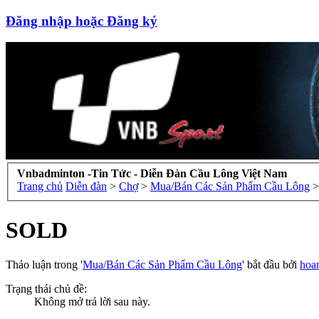
Đăng nhập hoặc Đăng ký
Vnbadminton -Tin Tức - Diễn Đàn Cầu Lông Việt Nam
Trang chủ
Diễn đàn
>
Chợ
>
Mua/Bán Các Sản Phẩm Cầu Lông
>
SOLD
Thảo luận trong '
Mua/Bán Các Sản Phẩm Cầu Lông
' bắt đầu bởi
hoa
Trạng thái chủ đề:
Không mở trả lời sau này.