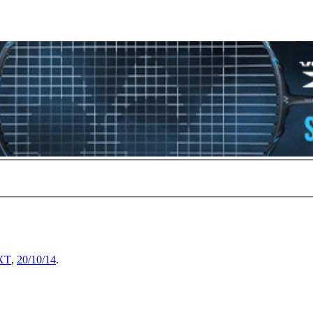
XT
,
20/10/14
.