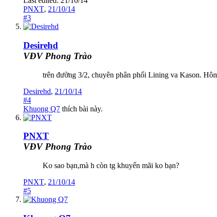
Last edited:
21/10/14
PNXT
,
21/10/14
#3
Desirehd
VĐV Phong Trào
trên đường 3/2, chuyên phân phối Lining va Kason. Hôm 
Desirehd
,
21/10/14
#4
Khuong Q7
thích bài này.
PNXT
VĐV Phong Trào
Ko sao bạn,mà h còn tg khuyến mãi ko bạn?
PNXT
,
21/10/14
#5