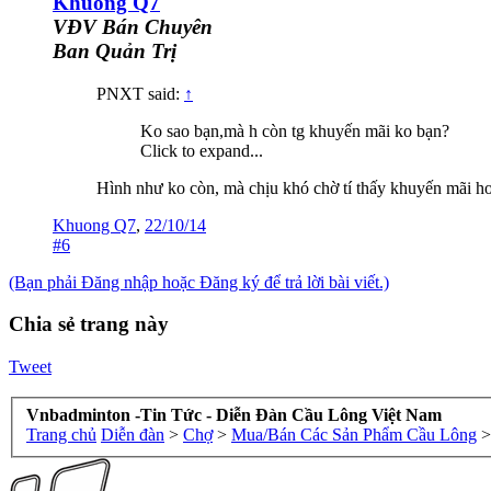
Khuong Q7
VĐV Bán Chuyên
Ban Quản Trị
PNXT said:
↑
Ko sao bạn,mà h còn tg khuyến mãi ko bạn?
Click to expand...
Hình như ko còn, mà chịu khó chờ tí thấy khuyến mãi h
Khuong Q7
,
22/10/14
#6
(Bạn phải Đăng nhập hoặc Đăng ký để trả lời bài viết.)
Chia sẻ trang này
Tweet
Vnbadminton -Tin Tức - Diễn Đàn Cầu Lông Việt Nam
Trang chủ
Diễn đàn
>
Chợ
>
Mua/Bán Các Sản Phẩm Cầu Lông
>