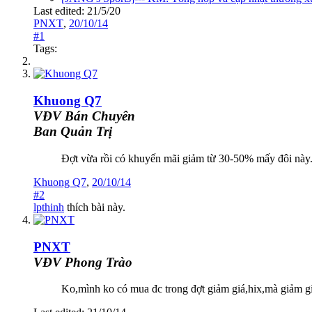
Last edited:
21/5/20
PNXT
,
20/10/14
#1
Tags:
Khuong Q7
VĐV Bán Chuyên
Ban Quản Trị
Đợt vừa rồi có khuyến mãi giảm từ 30-50% mấy đôi này. 
Khuong Q7
,
20/10/14
#2
lpthinh
thích bài này.
PNXT
VĐV Phong Trào
Ko,mình ko có mua đc trong đợt giảm giá,hix,mà giảm gi