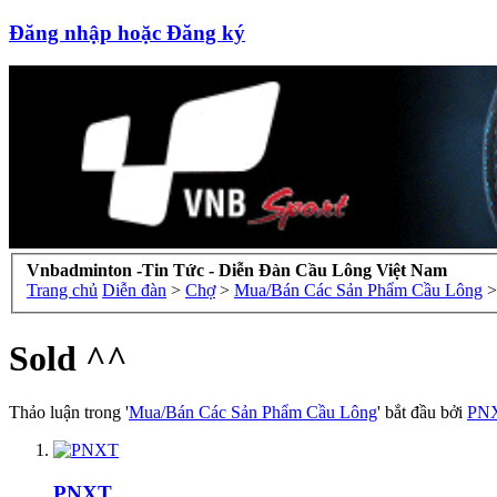
Đăng nhập hoặc Đăng ký
Vnbadminton -Tin Tức - Diễn Đàn Cầu Lông Việt Nam
Trang chủ
Diễn đàn
>
Chợ
>
Mua/Bán Các Sản Phẩm Cầu Lông
>
Sold ^^
Thảo luận trong '
Mua/Bán Các Sản Phẩm Cầu Lông
' bắt đầu bởi
PN
PNXT