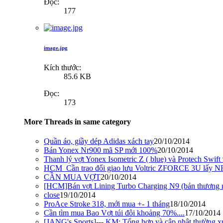
Đọc:
177
image.jpg
Kích thước:
85.6 KB
Đọc:
173
More Threads in same category
Quần áo, giầy dép Adidas xách tay
20/10/2014
Bán Yonex Nr900 mã SP mới 100%
20/10/2014
Thanh lý vợt Yonex Isometric Z ( blue) và Protech Swift 
HCM_Cần trao đổi giao lưu Voltric ZFORCE 3U lấy 
CẦN MUA VỢT
20/10/2014
[HCM]Bán vợt Lining Turbo Charging N9 (bản thương 
close
19/10/2014
ProAce Stroke 318, mới mua +- 1 tháng
18/10/2014
Cần tìm mua Bao Vợt túi đôi khoảng 70%....
17/10/2014
[JANG's Sports]--- KM: Tổng hợp và cập nhật thường