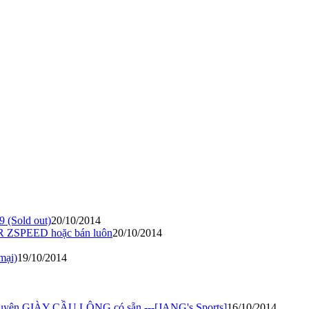
9 (Sold out)
20/10/2014
NR ZSPEED hoặc bán luôn
20/10/2014
mại)
19/10/2014
 xuyên GIÀY CẦU LÔNG có sẵn ---[JANG's Sports]
16/10/2014