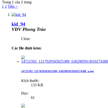
Trang 1 của 2 trang
1
2
Tiếp >
kid_94
VĐV Phong Trào
Close
Các file đính kèm:
14721592_1217029565025389_6302905913010274380_n.jpg
Kích thước:
133 KB
Đọc:
61