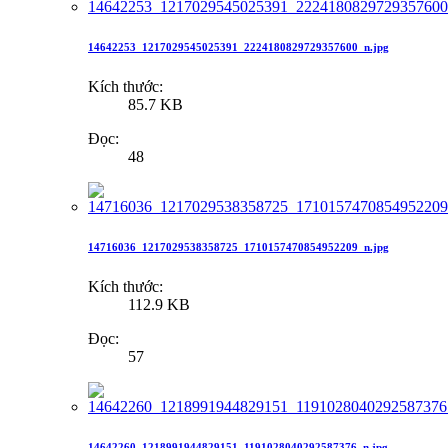
14642253_1217029545025391_2224180829729357600_n.jpg
Kích thước:
85.7 KB
Đọc:
48
14716036_1217029538358725_1710157470854952209_n.jpg
Kích thước:
112.9 KB
Đọc:
57
14642260_1218991944829151_1191028040292587376_n.jpg