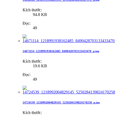
Kích thước:
94.8 KB
Đọc:
49
14671114_1218991938162485_8490428703133433470_n.jpg
Kích thước:
19.6 KB
Đọc:
49
14724539_1218992004829145_5250284139824170258_n.jpg
Kích thước: