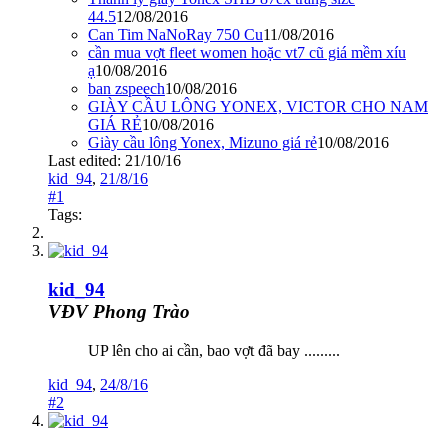
44.5
12/08/2016
Can Tim NaNoRay 750 Cu
11/08/2016
cần mua vợt fleet women hoặc vt7 cũ giá mềm xíu
ạ
10/08/2016
ban zspeech
10/08/2016
GIÀY CẦU LÔNG YONEX, VICTOR CHO NAM
GIÁ RẺ
10/08/2016
Giày cầu lông Yonex, Mizuno giá rẻ
10/08/2016
Last edited:
21/10/16
kid_94
,
21/8/16
#1
Tags:
kid_94
VĐV Phong Trào
UP lên cho ai cần, bao vợt đã bay .........
kid_94
,
24/8/16
#2