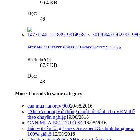
90.4 KB
Đọc:
46
14731146_1218991991495813_3017694575627971980_n.jpg
Kích thước:
87.7 KB
Đọc:
48
More Threads in same category
can mua nanoray 900
20/08/2016
[AlienArmour]Vớ chống chuột rút dành cho VĐV thể
thao chuyên nghiệp
19/08/2016
CẦN MUA BS12 3U Ở SG
16/08/2016
Bán vợt cầu lông Yonex Arcsaber D6 chính hãng new
100% giá tốt
12/08/2016
Thanh lý giày Yonex SHB 87ex trắng size