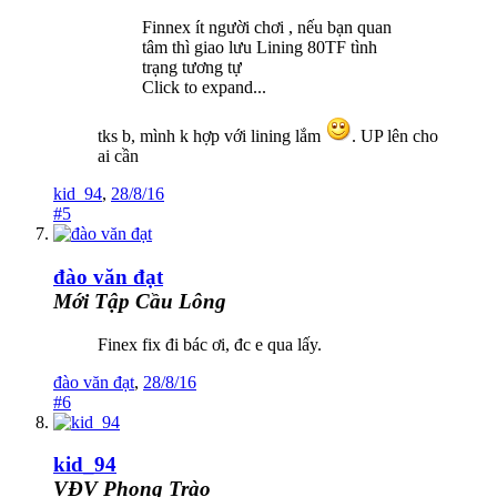
Finnex ít người chơi , nếu bạn quan
tâm thì giao lưu Lining 80TF tình
trạng tương tự
Click to expand...
tks b, mình k hợp với lining lắm
. UP lên cho
ai cần
kid_94
,
28/8/16
#5
đào văn đạt
Mới Tập Cầu Lông
Finex fix đi bác ơi, đc e qua lấy.
đào văn đạt
,
28/8/16
#6
kid_94
VĐV Phong Trào