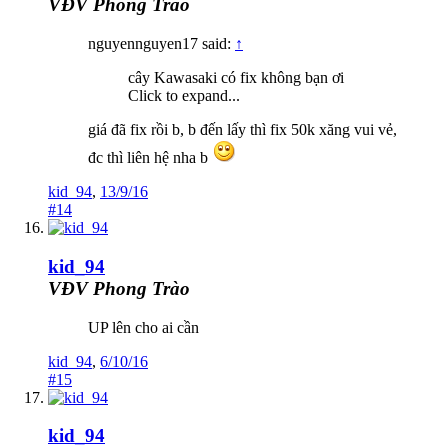
VĐV Phong Trào
nguyennguyen17 said:
↑
cây Kawasaki có fix không bạn ơi
Click to expand...
giá đã fix rồi b, b đến lấy thì fix 50k xăng vui vẻ,
đc thì liên hệ nha b
kid_94
,
13/9/16
#14
kid_94
VĐV Phong Trào
UP lên cho ai cần
kid_94
,
6/10/16
#15
kid_94