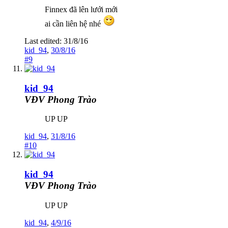
Finnex đã lên lưới mới
ai cần liên hệ nhé
Last edited:
31/8/16
kid_94
,
30/8/16
#9
kid_94
VĐV Phong Trào
UP UP
kid_94
,
31/8/16
#10
kid_94
VĐV Phong Trào
UP UP
kid_94
,
4/9/16