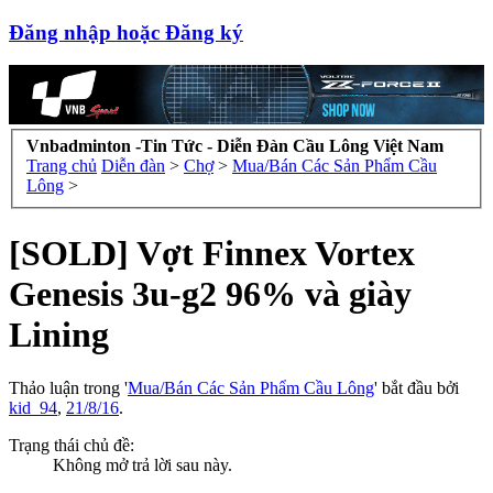
Đăng nhập hoặc Đăng ký
Vnbadminton -Tin Tức - Diễn Đàn Cầu Lông Việt Nam
Trang chủ
Diễn đàn
>
Chợ
>
Mua/Bán Các Sản Phẩm Cầu
Lông
>
[SOLD] Vợt Finnex Vortex
Genesis 3u-g2 96% và giày
Lining
Thảo luận trong '
Mua/Bán Các Sản Phẩm Cầu Lông
' bắt đầu bởi
kid_94
,
21/8/16
.
Trạng thái chủ đề:
Không mở trả lời sau này.