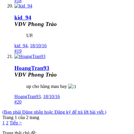
#18
kid_94
VĐV Phong Trào
UP.
kid_94
,
18/10/16
#19
HoangTran93
VĐV Phong Trào
up cho hàng mau bay
HoangTran93
,
18/10/16
#20
(Bạn phải Đăng nhập hoặc Đăng ký để trả lời bài viết.)
Trang 1 của 2 trang
1
2
Tiếp >
Trạng thái chủ đề: