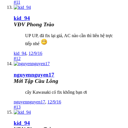
#11
kid_94
VĐV Phong Trào
UP UP, đã fix lại giá, AC nào cần thì liên hệ trực
tiếp nhé
kid_94
,
12/9/16
#12
nguyennguyen17
Mới Tập Cầu Lông
cây Kawasaki có fix không bạn ơi
nguyennguyen17
,
12/9/16
#13
kid_94