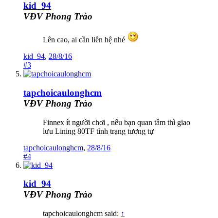
kid_94
VĐV Phong Trào
Lên cao, ai cần liên hệ nhé
kid_94
,
28/8/16
#3
tapchoicaulonghcm
VĐV Phong Trào
Finnex ít người chơi , nếu bạn quan tâm thì giao
lưu Lining 80TF tình trạng tương tự
tapchoicaulonghcm
,
28/8/16
#4
kid_94
VĐV Phong Trào
tapchoicaulonghcm said:
↑