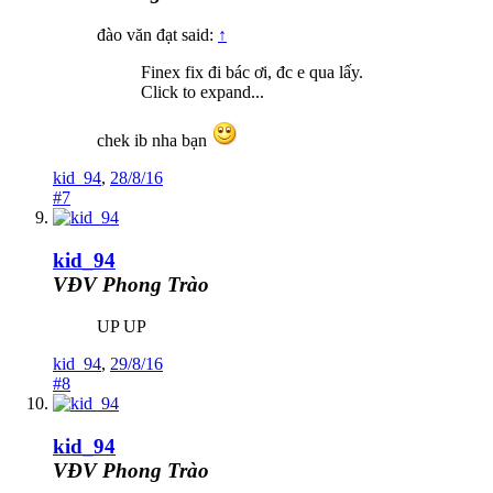
đào văn đạt said:
↑
Finex fix đi bác ơi, đc e qua lấy.
Click to expand...
chek ib nha bạn
kid_94
,
28/8/16
#7
kid_94
VĐV Phong Trào
UP UP
kid_94
,
29/8/16
#8
kid_94
VĐV Phong Trào