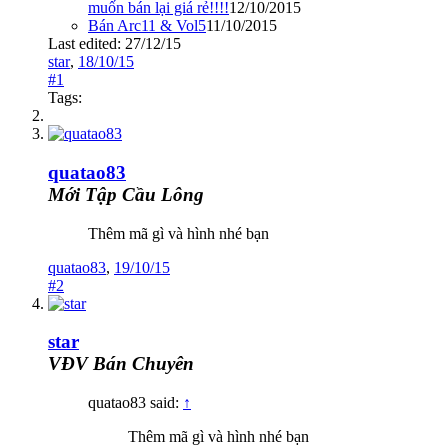
muốn bán lại giá rẻ!!!!
12/10/2015
Bán Arc11 & Vol5
11/10/2015
Last edited:
27/12/15
star
,
18/10/15
#1
Tags:
quatao83
Mới Tập Cầu Lông
Thêm mã gì và hình nhé bạn
quatao83
,
19/10/15
#2
star
VĐV Bán Chuyên
quatao83 said:
↑
Thêm mã gì và hình nhé bạn