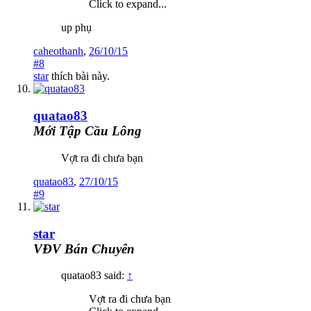
Click to expand...
up phụ
caheothanh
,
26/10/15
#8
star
thích bài này.
quatao83
Mới Tập Cầu Lông
Vợt ra đi chưa bạn
quatao83
,
27/10/15
#9
star
VĐV Bán Chuyên
quatao83 said:
↑
Vợt ra đi chưa bạn