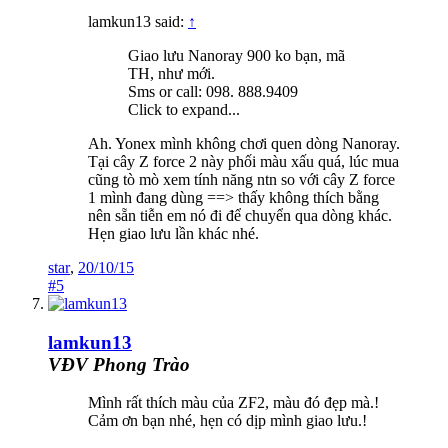
lamkun13 said:
↑
Giao lưu Nanoray 900 ko bạn, mã
TH, như mới.
Sms or call: 098. 888.9409
Click to expand...
Ah. Yonex mình không chơi quen dòng Nanoray.
Tại cây Z force 2 này phối màu xấu quá, lúc mua
cũng tò mò xem tính năng ntn so với cây Z force
1 mình đang dùng ==> thấy không thích bằng
nên sẵn tiễn em nó đi để chuyển qua dòng khác.
Hẹn giao lưu lần khác nhé.
star
,
20/10/15
#5
lamkun13
VĐV Phong Trào
Mình rất thích màu của ZF2, màu đó đẹp mà.!
Cảm ơn bạn nhé, hẹn có dịp mình giao lưu.!