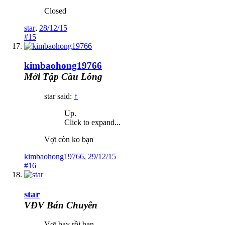
Closed
star
,
28/12/15
#15
kimbaohong19766
Mới Tập Cầu Lông
star said:
↑
Up.
Click to expand...
Vợt còn ko bạn
kimbaohong19766
,
29/12/15
#16
star
VĐV Bán Chuyên
Vợt bay rồi bạn.