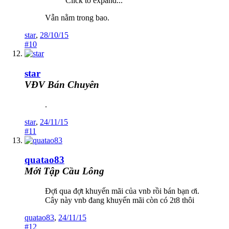
Click to expand...
Vẫn nằm trong bao.
star
,
28/10/15
#10
star
VĐV Bán Chuyên
.
star
,
24/11/15
#11
quatao83
Mới Tập Cầu Lông
Đợi qua đợt khuyến mãi của vnb rồi bán bạn ơi.
Cây này vnb đang khuyến mãi còn có 2t8 thôi
quatao83
,
24/11/15
#12