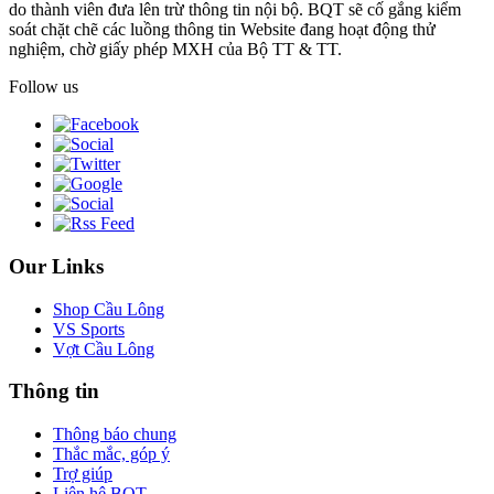
do thành viên đưa lên trừ thông tin nội bộ. BQT sẽ cố gắng kiểm
soát chặt chẽ các luồng thông tin Website đang hoạt động thử
nghiệm, chờ giấy phép MXH của Bộ TT & TT.
Follow us
Our Links
Shop Cầu Lông
VS Sports
Vợt Cầu Lông
Thông tin
Thông báo chung
Thắc mắc, góp ý
Trợ giúp
Liên hệ BQT