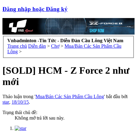
Đăng nhập hoặc Đăng ký
Vnbadminton -Tin Tức - Diễn Đàn Cầu Lông Việt Nam
Trang chủ
Diễn đàn
>
Chợ
>
Mua/Bán Các Sản Phẩm Cầu
Lông
>
[SOLD] HCM - Z Force 2 như
mới
Thảo luận trong '
Mua/Bán Các Sản Phẩm Cầu Lông
' bắt đầu bởi
star
,
18/10/15
.
Trạng thái chủ đề:
Không mở trả lời sau này.