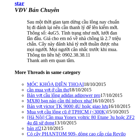
star
VĐV Bán Chuyên
Sau một thời gian tạm dừng cầu lông nay chuẩn
bị đi đánh lại nên cần thanh lý để lên kiếm mới.
Thông số: 4uG5. Tình trạng như mới, lưới đan
lần đầu. Giá cho em nó về nhà chồng là 2.7 triệu
chẵn. Cây này đánh khá tý mới thuần được nha
mọi người. Mọi người cân nhắc trước khi mua.
Thông tin liên hệ: 0902.38.38.11
Thank anh em quan tâm.
More Threads in same category
MÓC KHÓA ĐIỆN THOẠI
18/10/2015
cần mua vợt ở cần thơ
18/10/2015
Bán vợt cầu lông adidas adipower pro
17/10/2015
MX80 bạn nào cần thì inbox nha!
16/10/2015
Bán vợt victor TK 9000 4U hoặc giao lưu
16/10/2015
Mua vợt cầu lông cũ ở TPHCM (<300K)
15/10/2015
[Hà Nội] Cần mua Yonex voltric 80 Etune 3u hoặc ZF2
4u đã sử dụng
13/10/2015
bán zf2
12/10/2015
Có cây PHANTOM 909- dòng cao cấp của Revilo