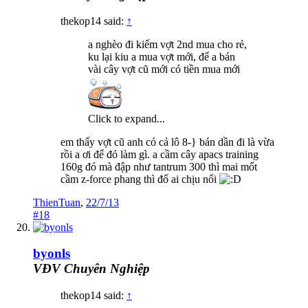
thekop14 said:
↑
a nghèo đi kiếm vợt 2nd mua cho rẻ,
ku lại kiu a mua vợt mới, để a bán
vài cây vợt cũ mới có tiền mua mới
Click to expand...
em thấy vợt cũ anh có cả lô 8-} bán dần đi là vừa
rồi a ơi để đó làm gì. a cầm cây apacs training
160g đó mà đập như tantrum 300 thì mai mốt
cầm z-force phang thì đố ai chịu nổi
ThienTuan
,
22/7/13
#18
byonls
VĐV Chuyên Nghiệp
thekop14 said:
↑