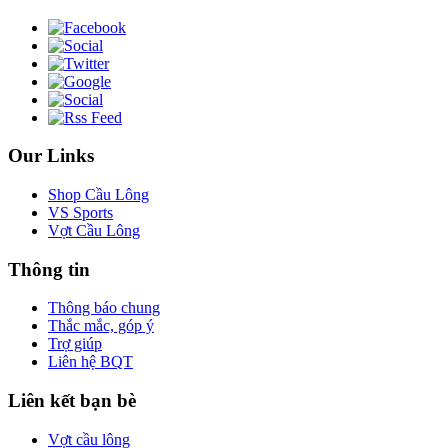
Our Links
Shop Cầu Lông
VS Sports
Vợt Cầu Lông
Thông tin
Thông báo chung
Thắc mắc, góp ý
Trợ giúp
Liên hệ BQT
Liên kết bạn bè
Vợt cầu lông