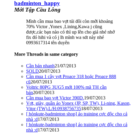
badminton_happy
Mới Tập Cầu Lông
Mình cần mua bao vợt túi đôi còn mới khoảng
70% Victor ,Yonex ,Lining,Kawa j cũng
được,các bạn nào có thì up lên cho giá nhé nhớ
fix đó hihi và có j lh mình wa sdt này nhé
0993617314 tên duyên
More Threads in same category
Cần bán nhanh
21/07/2013
SOLD
20/07/2013
Cần mua 1 cây vợt Proace 318 hoặc Proace 888
cũ
20/07/2013
Voltric 80PG 3UG5 mới 100% mã TH cần
bán
20/07/2013
Cần mua bao vợt Victor 390D.
19/07/2013
Vợt, giày, quần áo Yonex (JP, SP, TW), Li-ning, Kason,
Vitor (TW).L/H:0938756735
18/07/2013
[ hỏnkute-badminton shop] áo training cực độc cho cả
nhà :d
17/07/2013
[ hỏnkute-badminton shop] áo training cực độc cho cả
nhà :d
17/07/2013