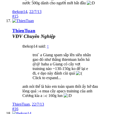
nước 500g dành cho người mới bắt đầu
thekop14
,
22/7/13
#15
ThienTuan
VĐV Chuyên Nghiệp
thekop14 said:
↑
troi` a Giang spam sắp lên siêu nhân
gao đỏ như thằng thientuan luôn hả
@@ haha a Giang có cây vợt
training nào ~130-150g ko để lại e
đi, e dạo này đánh cùi quá
Click to expand...
anh nói thế là bảo em toàn spam thôi ấy hở đau
lòng quá :-s mua cây apacs training của anh
Cương kìa a :-c 160g lun
ThienTuan
,
22/7/13
#16