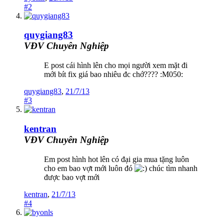
#2
quygiang83
VĐV Chuyên Nghiệp
E post cái hình lên cho mọi người xem mặt đi
mới bít fix giá bao nhiêu đc chớ???? :M050:
quygiang83
,
21/7/13
#3
kentran
VĐV Chuyên Nghiệp
Em post hình hot lên có đại gia mua tặng luôn
cho em bao vợt mới luôn đó
chúc tìm nhanh
được bao vợt mới
kentran
,
21/7/13
#4