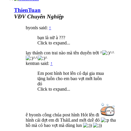
ThienTuan
VĐV Chuyên Nghiệp
byonls said:
↑
bạn là nữ à ???
Click to expand...
lạy thánh con trai nào mà tên duyên trời ^
^^
^^
^
kentran said:
↑
Em post hình hot lên có đại gia mua
tặng luôn cho em bao vợt mới luôn
đó
Click to expand...
ê byonls công chúa post hình Hót lên đi
hình cái đợt em đi TháiLand mới dzề đó
tha
hồ mà có bao vợt mà dùng lun
)
)