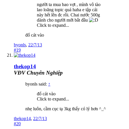
người ta mua bao vợt , mình vô tào
lao loãng topic quá haha e tập cái
này hết lên đc rồi. Chai nước 500g
dành cho người mới bắt đầu
Click to expand...
đổ cát vào
byonls
,
22/7/13
#19
thekop14
VĐV Chuyên Nghiệp
byonls said:
↑
đổ cát vào
Click to expand...
nhẹ luôn, cầm cục tạ 3kg thấy có lý hơn ^_^
thekop14
,
22/7/13
#20