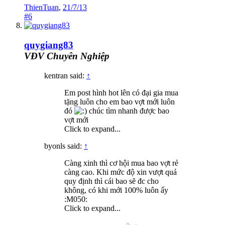
ThienTuan
,
21/7/13
#6
quygiang83
VĐV Chuyên Nghiệp
kentran said:
↑
Em post hình hot lên có đại gia mua
tặng luôn cho em bao vợt mới luôn
đó
chúc tìm nhanh được bao
vợt mới
Click to expand...
byonls said:
↑
Càng xinh thì cơ hội mua bao vợt rẻ
càng cao. Khi mức độ xin vượt quá
quy định thì cái bao sẽ đc cho
không, có khi mới 100% luôn ấy
:M050:
Click to expand...