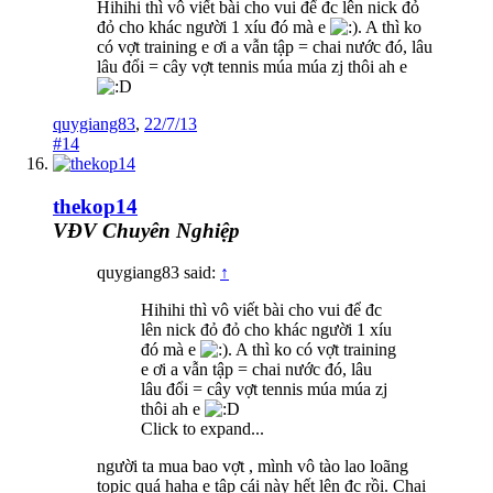
Hihihi thì vô viết bài cho vui để đc lên nick đỏ
đỏ cho khác người 1 xíu đó mà e
. A thì ko
có vợt training e ơi a vẫn tập = chai nước đó, lâu
lâu đổi = cây vợt tennis múa múa zj thôi ah e
quygiang83
,
22/7/13
#14
thekop14
VĐV Chuyên Nghiệp
quygiang83 said:
↑
Hihihi thì vô viết bài cho vui để đc
lên nick đỏ đỏ cho khác người 1 xíu
đó mà e
. A thì ko có vợt training
e ơi a vẫn tập = chai nước đó, lâu
lâu đổi = cây vợt tennis múa múa zj
thôi ah e
Click to expand...
người ta mua bao vợt , mình vô tào lao loãng
topic quá haha e tập cái này hết lên đc rồi. Chai