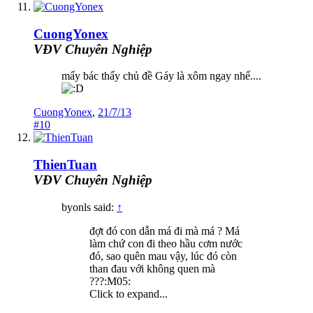
CuongYonex
VĐV Chuyên Nghiệp
mấy bác thấy chủ đề Gáy là xôm ngay nhể....
CuongYonex
,
21/7/13
#10
ThienTuan
VĐV Chuyên Nghiệp
byonls said:
↑
đợt đó con dẫn má đi mà má ? Má
làm chứ con đi theo hầu cơm nước
đó, sao quên mau vậy, lúc đó còn
than đau với không quen mà
???:M05:
Click to expand...