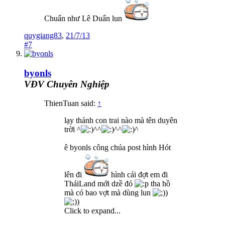
Chuẩn như Lê Duẩn lun
quygiang83
,
21/7/13
#7
byonls
VĐV Chuyên Nghiệp
ThienTuan said:
↑
lạy thánh con trai nào mà tên duyên
trời ^
^^
^^
^
ê byonls công chúa post hình Hót
lên đi
hình cái đợt em đi
TháiLand mới dzề đó
tha hồ
mà có bao vợt mà dùng lun
)
)
Click to expand...