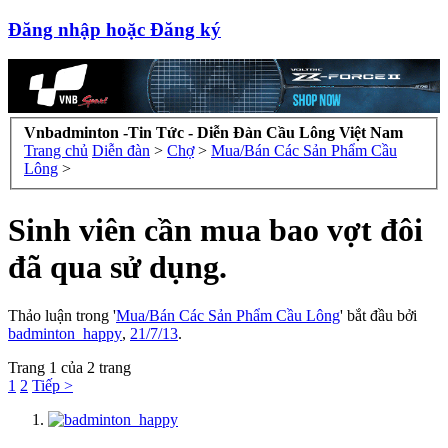
Đăng nhập hoặc Đăng ký
Vnbadminton -Tin Tức - Diễn Đàn Cầu Lông Việt Nam
Trang chủ
Diễn đàn
>
Chợ
>
Mua/Bán Các Sản Phẩm Cầu
Lông
>
Sinh viên cần mua bao vợt đôi
đã qua sử dụng.
Thảo luận trong '
Mua/Bán Các Sản Phẩm Cầu Lông
' bắt đầu bởi
badminton_happy
,
21/7/13
.
Trang 1 của 2 trang
1
2
Tiếp >