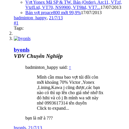
Vợt Yonex Mã SP & TW. Bán (Order). Arc11, VTzf,
VtzfLtd, VT70, NS9900, VT9ltd, VT7...
17/07/2013
Bán vợt proace800 mới 99,9%
17/07/2013
badminton_happy
,
21/7/13
#1
Tags:
byonls
VĐV Chuyên Nghiệp
badminton_happy said:
↑
Mình cần mua bao vợt túi đôi còn
mới khoảng 70% Victor ,Yonex
,Lining,Kawa j cũng được,các bạn
nào có thì up lên cho giá nhé nhớ fix
đó hihi và có j lh mình wa sdt này
nhé 0993617314 tên duyên
Click to expand...
bạn là nữ à ???
byonls
,
21/7/13