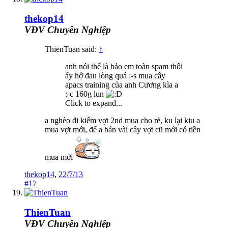
thekop14
VĐV Chuyên Nghiệp
ThienTuan said:
↑
anh nói thế là bảo em toàn spam thôi
ấy hở đau lòng quá :-s mua cây
apacs training của anh Cương kìa a
:-c 160g lun
Click to expand...
a nghèo đi kiếm vợt 2nd mua cho rẻ, ku lại kiu a
mua vợt mới, để a bán vài cây vợt cũ mới có tiền
mua mới
thekop14
,
22/7/13
#17
ThienTuan
VĐV Chuyên Nghiệp