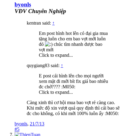
byonls
VĐV Chuyên Nghiệp
kentran said:
↑
Em post hình hot lên có đại gia mua
tặng luôn cho em bao vợt mới luôn
đó
chúc tìm nhanh được bao
vợt mới
Click to expand...
quygiang83 said:
↑
E post cái hình lên cho mọi người
xem mặt đi mới bít fix giá bao nhiêu
đc chớ???? :M050:
Click to expand...
Càng xinh thì cơ hội mua bao vợt rẻ càng cao.
Khi mức độ xin vượt quá quy định thì cái bao sẽ
đc cho không, có khi mới 100% luôn ấy :M050:
byonls
,
21/7/13
#5