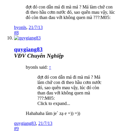
đợt đó con dẫn má đi mà má ? Má làm chứ con
đi theo hầu cơm nước đó, sao quên mau vậy, lúc
đó còn than đau với không quen mà ???:M05:
byonls
,
21/7/13
#8
quygiang83
VĐV Chuyên Nghiệp
byonls said:
↑
đợt đó con dẫn má đi mà má ? Má
làm chứ con đi theo hầu cơm nước
đó, sao quên mau vậy, lúc đó còn
than đau với không quen mà
???:M05:
Click to expand...
Hahahaha làm je` zạ e =)) =))
quygiang83
,
21/7/13
#9