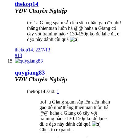
thekop14
VĐV Chuyên Nghiệp
troi` a Giang spam sắp lên siêu nhân gao đỏ như
thằng thientuan luôn hả @@ haha a Giang có
cây vợt training nào ~130-150g ko để lại e đi, e
dạo này đánh cùi quá
thekop14
,
22/7/13
#13
quygiang83
VĐV Chuyên Nghiệp
thekop14 said:
↑
troi` a Giang spam sắp lên siêu nhân
gao đỏ như thằng thientuan luôn hả
@@ haha a Giang có cây vợt
training nào ~130-150g ko để lại e
đi, e dạo này đánh cùi quá
Click to expand...