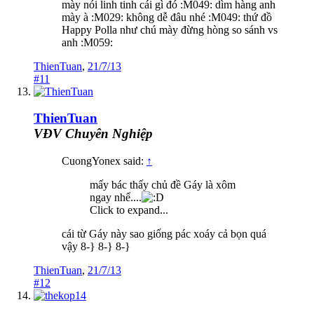
mày nói linh tinh cái gì đó :M049: dìm hàng anh
mày à :M029: không dễ đâu nhé :M049: thứ đồ
Happy Polla như chú mày đừng hòng so sánh vs
anh :M059:
ThienTuan
,
21/7/13
#11
ThienTuan
VĐV Chuyên Nghiệp
CuongYonex said:
↑
mấy bác thấy chủ đề Gáy là xôm
ngay nhể....
Click to expand...
cái từ Gáy này sao giống pác xoáy cả bọn quá
vậy 8-} 8-} 8-}
ThienTuan
,
21/7/13
#12