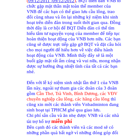
(
09/12/2011 -09/12/2012
)
, BQT diễn đàn VNB tổ
chức gặp mặt thân mật toàn thể member của
VNB để các bạn có thể giao lưu cầu lông, trao
đổi cùng nhau và ôn lại những kỷ niệm khi sinh
hoạt trên diễn đàn trong suốt thời gian qua. Đồng
thời đây là cơ hội để BQT Diễn đàn có thể tìm
hiểu tâm tư nguyện vọng của member để tiếp tục
hoàn thiện hoạt động của VNB hơn nữa. Các bạn
cũng sẽ được trực tiếp gặp gỡ BQT và đặt câu hỏi
cho mọi người để hiểu hơn về việc điều hành
hoạt động của VNB. Mình thấy đây sẽ là một
buổi gặp mặt rất ấm cúng và vui nữa, mong nhận
được sự hưởng ứng nhiệt tình của tất cả các bạn
nhé.
Đến với lễ kỷ niệm sinh nhật lần thứ 1 của VNB
lần này, ngoài sự tham gia các đoàn của 3 đoàn
gồm
Cần Thơ, Trà Vinh, Bình Dương, các VĐV
chuyên nghiệp cầu lông, các hãng cầu lông
thì
cũng xin mời các thành viên Vnbadminton đang
sinh hoạt tại TPHCM ghé qua giao lưu.
Chi phí sân cầu và ăn nhẹ được VNB và các nhà
miễn phí
tài trợ hổ trợ
Bên cạnh đó các thành viên và các mod sẽ có
những phần quà bất ngờ vì những đóng góp đối