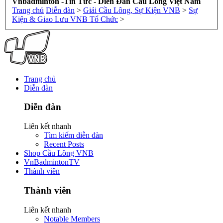
Vnbadminton -Tin Tức - Diễn Đàn Cầu Lông Việt Nam
Trang chủ
Diễn đàn
>
Giải Cầu Lông, Sự Kiện VNB
>
Sự
Kiện & Giao Lưu VNB Tổ Chức
>
Trang chủ
Diễn đàn
Diễn đàn
Liên kết nhanh
Tìm kiếm diễn đàn
Recent Posts
Shop Cầu Lông VNB
VnBadmintonTV
Thành viên
Thành viên
Liên kết nhanh
Notable Members