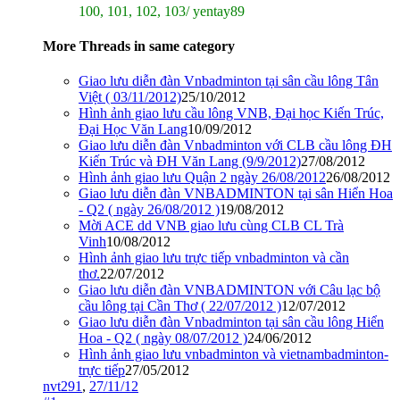
100, 101, 102, 103/ yentay89
More Threads in same category
Giao lưu diễn đàn Vnbadminton tại sân cầu lông Tân
Việt ( 03/11/2012)
25/10/2012
Hình ảnh giao lưu cầu lông VNB, Đại học Kiến Trúc,
Đại Học Văn Lang
10/09/2012
Giao lưu diễn đàn Vnbadminton với CLB cầu lông ĐH
Kiến Trúc và ĐH Văn Lang (9/9/2012)
27/08/2012
Hình ảnh giao lưu Quận 2 ngày 26/08/2012
26/08/2012
Giao lưu diễn đàn VNBADMINTON tại sân Hiển Hoa
- Q2 ( ngày 26/08/2012 )
19/08/2012
Mời ACE dd VNB giao lưu cùng CLB CL Trà
Vinh
10/08/2012
Hình ảnh giao lưu trực tiếp vnbadminton và cần
thơ.
22/07/2012
Giao lưu diễn đàn VNBADMINTON với Câu lạc bộ
cầu lông tại Cần Thơ ( 22/07/2012 )
12/07/2012
Giao lưu diễn đàn Vnbadminton tại sân cầu lông Hiển
Hoa - Q2 ( ngày 08/07/2012 )
24/06/2012
Hình ảnh giao lưu vnbadminton và vietnambadminton-
trực tiếp
27/05/2012
nvt291
,
27/11/12