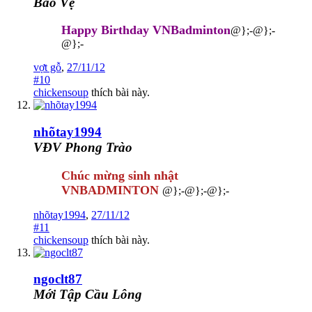
Bảo Vệ
Happy Birthday VNBadminton
@};-@};-
@};-
vợt gỗ
,
27/11/12
#10
chickensoup
thích bài này.
nhõtay1994
VĐV Phong Trào
Chúc mừng sinh nhật
VNBADMINTON
@};-@};-@};-
nhõtay1994
,
27/11/12
#11
chickensoup
thích bài này.
ngoclt87
Mới Tập Cầu Lông