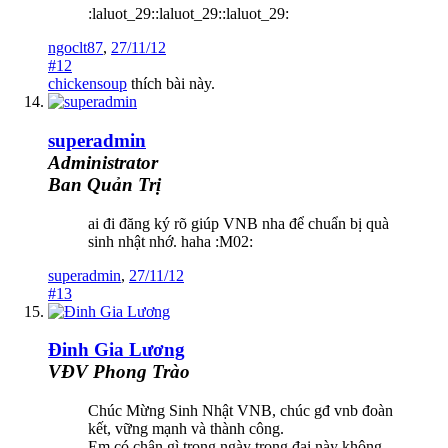
:laluot_29::laluot_29::laluot_29:
ngoclt87
,
27/11/12
#12
chickensoup
thích bài này.
superadmin
Administrator
Ban Quản Trị
ai đi đăng ký rõ giúp VNB nha để chuẩn bị quà
sinh nhật nhớ. haha :M02:
superadmin
,
27/11/12
#13
Đinh Gia Lương
VĐV Phong Trào
Chúc Mừng Sinh Nhật VNB, chúc gđ vnb đoàn
kết, vững mạnh và thành công.
Em có chân gì trong ngày trọng đại này không