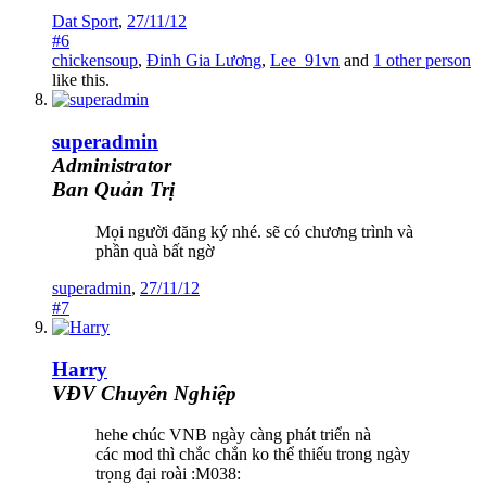
Dat Sport
,
27/11/12
#6
chickensoup
,
Đinh Gia Lương
,
Lee_91vn
and
1 other person
like this.
superadmin
Administrator
Ban Quản Trị
Mọi người đăng ký nhé. sẽ có chương trình và
phần quà bất ngờ
superadmin
,
27/11/12
#7
Harry
VĐV Chuyên Nghiệp
hehe chúc VNB ngày càng phát triển nà
các mod thì chắc chắn ko thể thiếu trong ngày
trọng đại roài :M038: