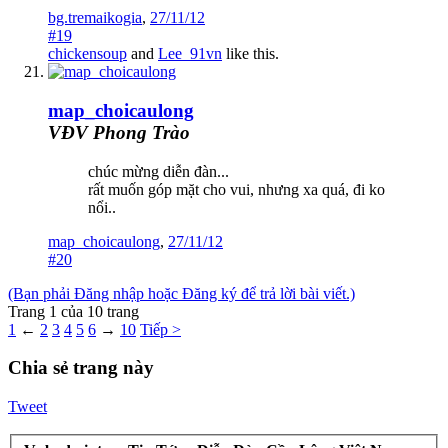
bg.tremaikogia
,
27/11/12
#19
chickensoup
and
Lee_91vn
like this.
map_choicaulong
VĐV Phong Trào
chúc mừng diễn đàn...
rất muốn góp mặt cho vui, nhưng xa quá, đi ko
nổi..
map_choicaulong
,
27/11/12
#20
(Bạn phải Đăng nhập hoặc Đăng ký để trả lời bài viết.)
Trang 1 của 10 trang
1
←
2
3
4
5
6
→
10
Tiếp >
Chia sẻ trang này
Tweet