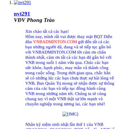
nvt291
VĐV Phong Trào
Xin chào tất cả các bạn!
Hôm nay, mình rất vui được thay mặt BQT Diễn
đàn
VNBADMINTON.COM
gửi đến tất cả các
bạn những người đã, đang và sẽ tiếp tục gắn bó
với VNBADMINTON.COM lời cảm ơn chân
thành nhất, cảm ơn tất cả các bạn đã gắn bó với
VNB trong suốt 1 năm vừa qua. Chúc các bạn
sức khỏe, hạnh phúc, may mắn và thành công
trong cuộc sống. Trong thời gian qua, chắc hẳn
sẽ có những lúc các bạn chưa thực sự hài lòng về
VNB, Ban Quản Trị mong sẽ nhận được sự thông
cảm của các bạn và tiếp tục đồng hành cùng
VNB trong những năm tới. Chúng ta sẽ cùng
chung tay vì một VNB thật sự lớn mạnh và
chuyên nghiệp trong tương lai, các bạn nhé!
Nhân kỷ niệm sinh nhật lần thứ 1 của VNB