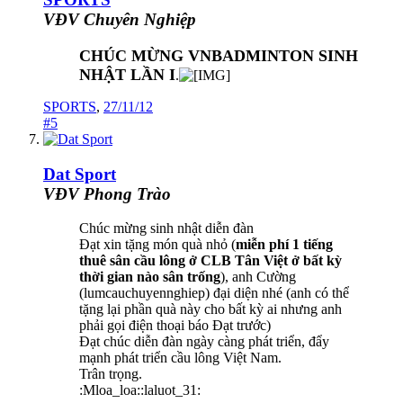
VĐV Chuyên Nghiệp
CHÚC MỪNG VNBADMINTON SINH
NHẬT LẦN I
.
SPORTS
,
27/11/12
#5
Dat Sport
VĐV Phong Trào
Chúc mừng sinh nhật diễn đàn
Đạt xin tặng món quà nhỏ (
miễn phí 1 tiếng
thuê sân cầu lông ở CLB Tân Việt ở bất kỳ
thời gian nào sân trống
), anh Cường
(lumcauchuyennghiep) đại diện nhé (anh có thể
tặng lại phần quà này cho bất kỳ ai nhưng anh
phải gọi điện thoại báo Đạt trước)
Đạt chúc diễn đàn ngày càng phát triển, đẩy
mạnh phát triển cầu lông Việt Nam.
Trân trọng.
:Mloa_loa::laluot_31: