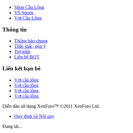
Shop Cầu Lông
VS Sports
Vợt Cầu Lông
Thông tin
Thông báo chung
Thắc mắc, góp ý
Trợ giúp
Liên hệ BQT
Liên kết bạn bè
Vợt cầu lông
Vợt cầu lông
Vợt cầu lông
Vợt cầu lông
Diễn đàn sử dụng XenForo™ ©2011 XenForo Ltd.
Quy định và Nội quy
Đang tải...