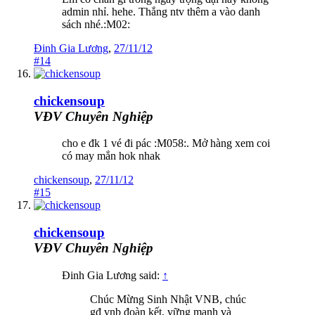
admin nhỉ. hehe. Thắng ntv thêm a vào danh
sách nhé.:M02:
Đinh Gia Lương
,
27/11/12
#14
chickensoup
VĐV Chuyên Nghiệp
cho e đk 1 vé đi pác :M058:. Mở hàng xem coi
có may mắn hok nhak
chickensoup
,
27/11/12
#15
chickensoup
VĐV Chuyên Nghiệp
Đinh Gia Lương said:
↑
Chúc Mừng Sinh Nhật VNB, chúc
gđ vnb đoàn kết, vững mạnh và