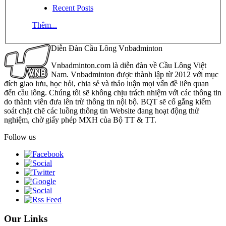
Recent Posts
Thêm...
Diễn Đàn Cầu Lông Vnbadminton
Vnbadminton.com là diễn đàn về Cầu Lông Việt
Nam. Vnbadminton được thành lập từ 2012 với mục
đích giao lưu, học hỏi, chia sẻ và thảo luận mọi vấn đề liên quan
đến cầu lông. Chúng tôi sẽ không chịu trách nhiệm với các thông tin
do thành viên đưa lên trừ thông tin nội bộ. BQT sẽ cố gắng kiểm
soát chặt chẽ các luồng thông tin Website đang hoạt động thử
nghiệm, chờ giấy phép MXH của Bộ TT & TT.
Follow us
Our Links