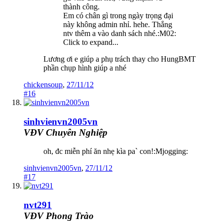
thành công.
Em có chân gì trong ngày trọng đại
này không admin nhỉ. hehe. Thắng
ntv thêm a vào danh sách nhé.:M02:
Click to expand...
Lương ơi e giúp a phụ trách thay cho HungBMT
phần chụp hình giúp a nhé
chickensoup
,
27/11/12
#16
sinhvienvn2005vn
VĐV Chuyên Nghiệp
oh, đc miễn phí ăn nhẹ kìa pa` con!:Mjogging:
sinhvienvn2005vn
,
27/11/12
#17
nvt291
VĐV Phong Trào