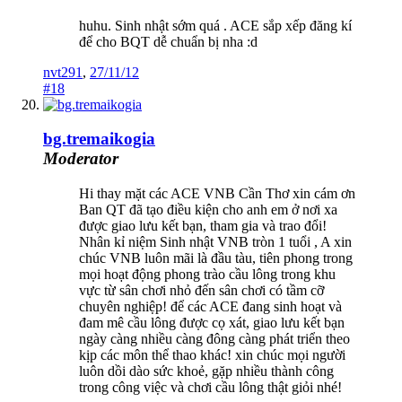
huhu. Sinh nhật sớm quá . ACE sắp xếp đăng kí
để cho BQT dễ chuẩn bị nha :d
nvt291
,
27/11/12
#18
bg.tremaikogia
Moderator
Hi thay mặt các ACE VNB Cần Thơ xin cám ơn
Ban QT đã tạo điều kiện cho anh em ở nơi xa
được giao lưu kết bạn, tham gia và trao đổi!
Nhân kỉ niệm Sinh nhật VNB tròn 1 tuổi , A xin
chúc VNB luôn mãi là đầu tàu, tiên phong trong
mọi hoạt động phong trào cầu lông trong khu
vực từ sân chơi nhỏ đến sân chơi có tầm cỡ
chuyên nghiệp! để các ACE đang sinh hoạt và
đam mê cầu lông được cọ xát, giao lưu kết bạn
ngày càng nhiều càng đông càng phát triển theo
kịp các môn thể thao khác! xin chúc mọi người
luôn dồi dào sức khoẻ, gặp nhiều thành công
trong công việc và chơi cầu lông thật giỏi nhé!