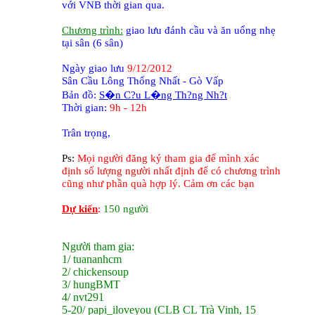
với VNB thời gian qua.
Chương trình:
giao lưu đánh cầu và ăn uống nhẹ
tại sân (6 sân)
Ngày giao lưu
9/12/2012
Sân Cầu Lông Thống Nhất - Gò Vấp
Bản đồ:
S�n C?u L�ng Th?ng Nh?t
Thời gian:
9h - 12h
Trân trọng,
Ps:
Mọi người đăng ký tham gia để mình xác
định số lượng người nhất định để có chương trình
cũng như phần quà hợp lý. Cảm ơn các bạn
Dự kiến
:
150 người
Người tham gia:
1/ tuananhcm
2/ chickensoup
3/ hungBMT
4/ nvt291
5-20/ papi_iloveyou (CLB CL Trà Vinh, 15