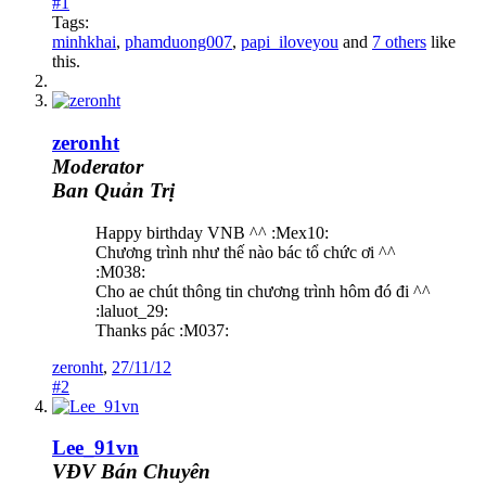
#1
Tags:
minhkhai
,
phamduong007
,
papi_iloveyou
and
7 others
like
this.
zeronht
Moderator
Ban Quản Trị
Happy birthday VNB ^^ :Mex10:
Chương trình như thế nào bác tổ chức ơi ^^
:M038:
Cho ae chút thông tin chương trình hôm đó đi ^^
:laluot_29:
Thanks pác :M037:
zeronht
,
27/11/12
#2
Lee_91vn
VĐV Bán Chuyên