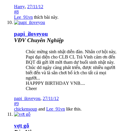
Harry
,
27/11/12
#8
Lee_91vn
thích bài này.
papi_iloveyou
VĐV Chuyên Nghiệp
Chúc mừng sinh nhật diễn đàn. Nhân cơ hội này,
Papi đại diện cho CLB CL Trà Vinh cám ơn đến
BQT đã gửi lời mời tham dự buổi sinh nhật này.
Chúc dd ngày càng phát triển, được nhiều người
biết đến và là sân chơi bổ ích cho tất cả mọi
người...
HAPPPY BIRTHDAY VNB....
Cheer
papi_iloveyou
,
27/11/12
#9
chickensoup
and
Lee_91vn
like this.
vợt gỗ