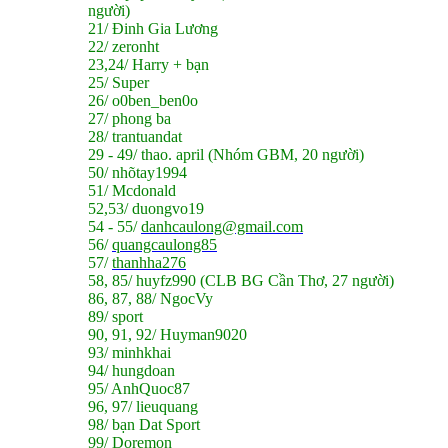
người)
21/ Đinh Gia Lương
22/ zeronht
23,24/ Harry + bạn
2
5/ Super
26/ o0ben_ben0o
27/ phong ba
28/ trantuandat
29 - 49/ thao. april (Nhóm GBM, 20 người)
50/ nhõtay1994
51/ Mcdonald
52,53/ duongvo19
54 - 55/
danhcaulong@gmail.com
56/
quangcaulong85
57/
thanhha276
58, 85/ huyfz990 (CLB BG Cần Thơ, 27 người)
86, 87, 88/ NgocVy
89/ sport
90, 91, 92/ Huyman9020
93/ minhkhai
94/ hungdoan
95/ AnhQuoc87
96, 97/ lieuquang
98/ bạn Dat Sport
99/ Doremon