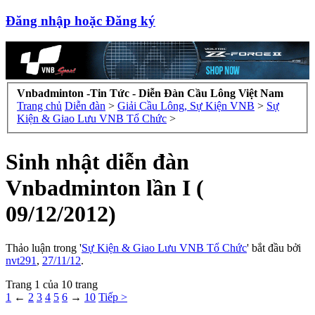
Đăng nhập hoặc Đăng ký
Vnbadminton -Tin Tức - Diễn Đàn Cầu Lông Việt Nam
Trang chủ
Diễn đàn
>
Giải Cầu Lông, Sự Kiện VNB
>
Sự
Kiện & Giao Lưu VNB Tổ Chức
>
Sinh nhật diễn đàn
Vnbadminton lần I (
09/12/2012)
Thảo luận trong '
Sự Kiện & Giao Lưu VNB Tổ Chức
' bắt đầu bởi
nvt291
,
27/11/12
.
Trang 1 của 10 trang
1
←
2
3
4
5
6
→
10
Tiếp >