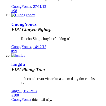
CuongYonex
,
27/11/13
#98
CuongYonex
VĐV Chuyên Nghiệp
lên cho Shop chuyên cầu lông nào
CuongYonex
,
14/12/13
#99
langdu
VĐV Phong Trào
anh có oder vợt victor ko a ... em đang tìm con bs
12
langdu
,
15/12/13
#100
CuongYonex
thích bài này.