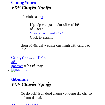
CuongYonex
VĐV Chuyên Nghiệp
thbminh said:
↑
Up tiếp cho pak thêm cái card bên
này hehe
View attachment 2474
Click to expand...
chưa có địa chỉ website của mình trên card bác
nhé
CuongYonex
,
24/11/13
#81
ga4ever
thích bài này.
thbminh
VĐV Chuyên Nghiệp
Co do pak! Ben duoi chung voi dong dia chi, so
dt luon do pak