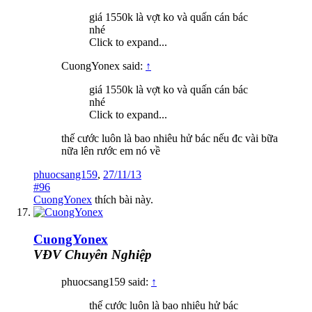
giá 1550k là vợt ko và quấn cán bác
nhé
Click to expand...
CuongYonex said:
↑
giá 1550k là vợt ko và quấn cán bác
nhé
Click to expand...
thế cước luôn là bao nhiêu hử bác nếu đc vài bữa
nữa lên rước em nó về
phuocsang159
,
27/11/13
#96
CuongYonex
thích bài này.
CuongYonex
VĐV Chuyên Nghiệp
phuocsang159 said:
↑
thế cước luôn là bao nhiêu hử bác