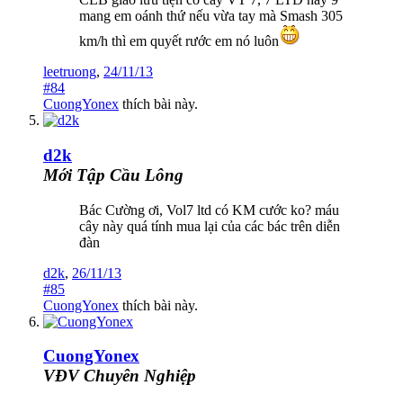
mang em oánh thứ nếu vừa tay mà Smash 305
km/h thì em quyết rước em nó luôn
leetruong
,
24/11/13
#84
CuongYonex
thích bài này.
d2k
Mới Tập Cầu Lông
Bác Cường ơi, Vol7 ltd có KM cước ko? máu
cây này quá tính mua lại của các bác trên diễn
đàn
d2k
,
26/11/13
#85
CuongYonex
thích bài này.
CuongYonex
VĐV Chuyên Nghiệp