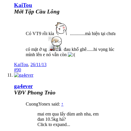
KaiTou
Mới Tập Cầu Lông
Có VT9 rồi kìa
.............mà hiện tại chưa
có mặt ở sg
đau khổ ghê......hi vọng lúc
mình lên e nó vẫn còn
KaiTou
,
26/11/13
#90
ga4ever
VĐV Phong Trào
CuongYonex said:
↑
mai em qua lấy dùm anh nha, em
đan 10.5kg hả?
Click to expand...