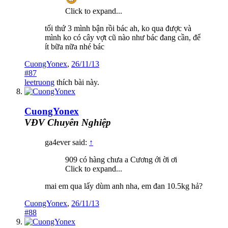
Click to expand...
tối thứ 3 mình bận rồi bác ah, ko qua được và
mình ko có cây vợt cũ nào như bác đang cần, để
ít bữa nữa nhé bác
CuongYonex
,
26/11/13
#87
leetruong
thích bài này.
CuongYonex
VĐV Chuyên Nghiệp
ga4ever said:
↑
909 có hàng chưa a Cương ới ời ơi
Click to expand...
mai em qua lấy dùm anh nha, em đan 10.5kg hả?
CuongYonex
,
26/11/13
#88