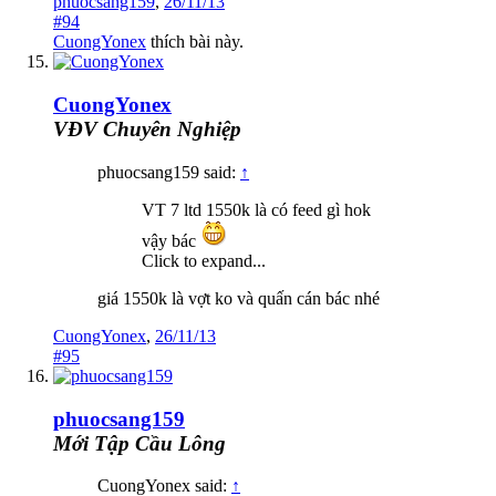
phuocsang159
,
26/11/13
#94
CuongYonex
thích bài này.
CuongYonex
VĐV Chuyên Nghiệp
phuocsang159 said:
↑
VT 7 ltd 1550k là có feed gì hok
vậy bác
Click to expand...
giá 1550k là vợt ko và quấn cán bác nhé
CuongYonex
,
26/11/13
#95
phuocsang159
Mới Tập Cầu Lông
CuongYonex said:
↑