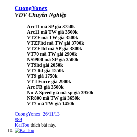
CuongYonex
VĐV Chuyên Nghiệp
Arc11 mã SP giá 3750k
Arc11 mã TW giá 3500k
VTZF mã TW giá 3500k
VTZFltd mã TW giá 3700k
VTZF ltd mã SP giá 3800k
VT70 mã TW giá 2900k
NS9900 mã SP giá 3500k
VT9ltd giá 2050k
VT7 ltd giá 1550k
VT9 giá 1750k
VT I Force giá 2900k
Arc FB giá 3500k
Nn Z Speed giá mã sp giá 3950k
NR800 mã TW giá 3650k
VT7 mã TW giá 1450k
CuongYonex
,
26/11/13
#89
KaiTou
thích bài này.