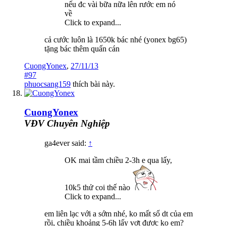
nếu đc vài bữa nữa lên rước em nó
về
Click to expand...
cả cước luôn là 1650k bác nhé (yonex bg65)
tặng bác thêm quấn cán
CuongYonex
,
27/11/13
#97
phuocsang159
thích bài này.
CuongYonex
VĐV Chuyên Nghiệp
ga4ever said:
↑
OK mai tầm chiều 2-3h e qua lấy,
10k5 thử coi thế nào
Click to expand...
em liên lạc với a sớm nhé, ko mất số dt của em
rồi, chiều khoảng 5-6h lấy vợt được ko em?