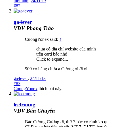
thbminh
,
24/11/13
#82
ga4ever
VĐV Phong Trào
CuongYonex said:
↑
chưa có địa chỉ website của mình
trên card bác nhé
Click to expand...
909 có hàng chưa a Cương ới ời ơi
ga4ever
,
24/11/13
#83
CuongYonex
thích bài này.
leetruong
VĐV Bán Chuyên
Bác Cường Cương ơi, thứ 3 bác có rảnh ko qua
CLB giao lưu tiện có cây VT 7, 7 LTD hay 9