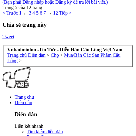
(Bạn phải Đăng nhập hoặc Đăng ký để trả lời bài viết.)
Trang 5 của 12 trang
< Trước
1
←
3
4
5
6
7
→
12
Tiếp >
Chia sẻ trang này
Tweet
Vnbadminton -Tin Tức - Diễn Đàn Cầu Lông Việt Nam
Trang chủ
Diễn đàn
>
Chợ
>
Mua/Bán Các Sản Phẩm Cầu
Lông
>
Trang chủ
Diễn đàn
Diễn đàn
Liên kết nhanh
Tìm kiếm diễn đàn