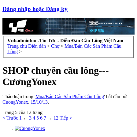
Đăng nhập hoặc Đăng ký
Vnbadminton -Tin Tức - Diễn Đàn Cầu Lông Việt Nam
Trang chủ
Diễn đàn
>
Chợ
>
Mua/Bán Các Sản Phẩm Cầu
Lông
>
SHOP chuyên cầu lông---
CươngYonex
Thảo luận trong '
Mua/Bán Các Sản Phẩm Cầu Lông
' bắt đầu bởi
CuongYonex
,
15/10/13
.
Trang 5 của 12 trang
< Trước
1
←
3
4
5
6
7
→
12
Tiếp >