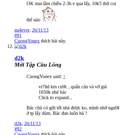
OK mai tầm chiều 2-3h e qua lấy, 10k5 thử coi
thế nào
ga4ever
,
26/11/13
#91
CuongYonex
thích bài này.
d2k
Mới Tập Cầu Lông
CuongYonex said:
↑
vt7ltd km cước , quấn cán và vớ giá
1650k nhé bác
Click to expand...
Bác chủ có gửi tới nhà được ko, mình nhờ người
ở tp lấy dùm. Bác đan luôn hả ?
d2k
,
26/11/13
#92
CuongYonex
thích bài này.