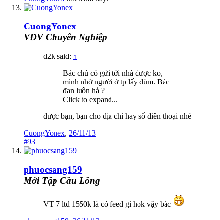
CuongYonex
VĐV Chuyên Nghiệp
d2k said:
↑
Bác chủ có gửi tới nhà được ko,
mình nhờ người ở tp lấy dùm. Bác
đan luôn hả ?
Click to expand...
được bạn, bạn cho địa chỉ hay số điên thoại nhé
CuongYonex
,
26/11/13
#93
phuocsang159
Mới Tập Cầu Lông
VT 7 ltd 1550k là có feed gì hok vậy bác