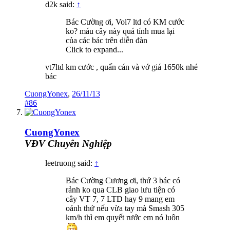
d2k said:
↑
Bác Cường ơi, Vol7 ltd có KM cước
ko? máu cây này quá tính mua lại
của các bác trên diễn đàn
Click to expand...
vt7ltd km cước , quấn cán và vớ giá 1650k nhé
bác
CuongYonex
,
26/11/13
#86
CuongYonex
VĐV Chuyên Nghiệp
leetruong said:
↑
Bác Cường Cương ơi, thứ 3 bác có
rảnh ko qua CLB giao lưu tiện có
cây VT 7, 7 LTD hay 9 mang em
oánh thứ nếu vừa tay mà Smash 305
km/h thì em quyết rước em nó luôn