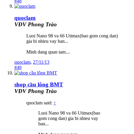
#48
quoclam
VĐV Phong Trào
Luoi Nano 98 va 66 Utimax(bao gom cong dan)
gia bi nhieu vay ban...
Minh dang quan tam....
quoclam
,
27/11/13
#49
shop cầu lông BMT
VĐV Phong Trào
quoclam said:
↑
Luoi Nano 98 va 66 Utimax(bao
gom cong dan) gia bi nhieu vay
ban...