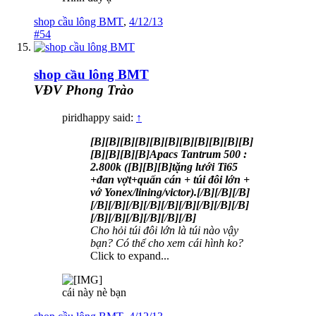
shop cầu lông BMT
,
4/12/13
#54
shop cầu lông BMT
VĐV Phong Trào
piridhappy said:
↑
[B][B][B][B][B][B][B][B][B][B][B]
[B][B][B][B]Apacs Tantrum 500 :
2.800k ([B][B][B]tặng lưới Ti65
+đan vợt+quấn cán + túi đôi lớn +
vớ Yonex/lining/victor).[/B][/B][/B]
[/B][/B][/B][/B][/B][/B][/B][/B][/B]
[/B][/B][/B][/B][/B][/B]
Cho hỏi túi đôi lớn là túi nào vậy
bạn? Có thể cho xem cái hình ko?
Click to expand...
cái này nè bạn