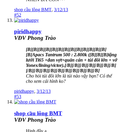
shop cầu lông BMT
,
3/12/13
#52
piridhappy
VĐV Phong Trào
[B][B][B][B][B][B][B][B][B][B][B][B][B]
[B]Apacs Tantrum 500 : 2.800k ([B][B][B]tặng
lưới Ti65 +đan vợt+quấn cán + túi đôi lớn + vớ
Yonex/lining/victor).[/B][/B][/B][/B][/B][/B][/B]
[/B][/B][/B][/B][/B][/B][/B][/B][/B][/B]
Cho hỏi túi đôi lớn là túi nào vậy bạn? Có thể
cho xem cái hình ko?
piridhappy
,
3/12/13
#53
shop cầu lông BMT
VĐV Phong Trào
Hinh đây ạ