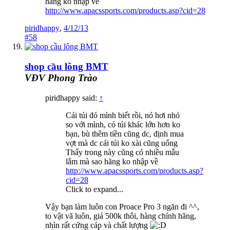
hãng ko nhập về
http://www.apacssports.com/products.asp?cid=28
piridhappy
,
4/12/13
#58
shop cầu lông BMT
VĐV Phong Trào
piridhappy said:
↑
Cái túi đó mình biết rồi, nó hơi nhỏ
so với mình, có túi khác lớn hơn ko
bạn, bù thêm tiền cũng dc, định mua
vợt mà dc cái túi ko xài cũng uổng
Thấy trong này cũng có nhiều mẫu
lắm mà sao hãng ko nhập về
http://www.apacssports.com/products.asp?
cid=28
Click to expand...
Vậy bạn làm luôn con Proace Pro 3 ngăn đi ^^,
to vật vã luôn, giá 500k thôi, hàng chính hãng,
nhìn rất cứng cáp và chất lượng