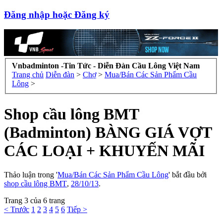
Đăng nhập hoặc Đăng ký
Vnbadminton -Tin Tức - Diễn Đàn Cầu Lông Việt Nam
Trang chủ
Diễn đàn
>
Chợ
>
Mua/Bán Các Sản Phẩm Cầu
Lông
>
Shop cầu lông BMT
(Badminton) BÀNG GIÁ VỢT
CÁC LOẠI + KHUYẾN MÃI
Thảo luận trong '
Mua/Bán Các Sản Phẩm Cầu Lông
' bắt đầu bởi
shop cầu lông BMT
,
28/10/13
.
Trang 3 của 6 trang
< Trước
1
2
3
4
5
6
Tiếp >