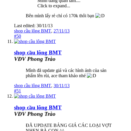
Minh dang quan tam....
Click to expand...
Bên mình lấy rẻ chỉ có 170k thôi bạn
Last edited:
30/11/13
shop cầu lông BMT
,
27/11/13
#50
shop cầu lông BMT
VĐV Phong Trào
Mình đã update giá và các hình ảnh của sản
phẩm lên rùi, ace tham khảo nhé
shop cầu lông BMT
,
30/11/13
#51
shop cầu lông BMT
VĐV Phong Trào
ĐÃ UPDATE BẢNG GIÁ CÁC LOẠI VỢT
NHEN BÀ CON ^^