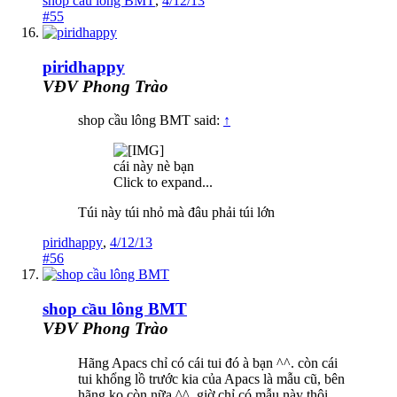
shop cầu lông BMT
,
4/12/13
#55
piridhappy
VĐV Phong Trào
shop cầu lông BMT said:
↑
cái này nè bạn
Click to expand...
Túi này túi nhỏ mà đâu phải túi lớn
piridhappy
,
4/12/13
#56
shop cầu lông BMT
VĐV Phong Trào
Hãng Apacs chỉ có cái tui đó à bạn ^^. còn cái
tui khổng lồ trước kia của Apacs là mẫu cũ, bên
hãng ko còn nữa ^^, giờ chỉ có mẫu này thôi,