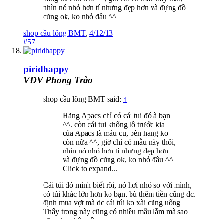
nhìn nó nhỏ hơn tí nhưng đẹp hơn và đựng đồ
cũng ok, ko nhỏ đâu ^^
shop cầu lông BMT
,
4/12/13
#57
piridhappy
VĐV Phong Trào
shop cầu lông BMT said:
↑
Hãng Apacs chỉ có cái tui đó à bạn
^^. còn cái tui khổng lồ trước kia
của Apacs là mẫu cũ, bên hãng ko
còn nữa ^^, giờ chỉ có mẫu này thôi,
nhìn nó nhỏ hơn tí nhưng đẹp hơn
và đựng đồ cũng ok, ko nhỏ đâu ^^
Click to expand...
Cái túi đó mình biết rồi, nó hơi nhỏ so với mình,
có túi khác lớn hơn ko bạn, bù thêm tiền cũng dc,
định mua vợt mà dc cái túi ko xài cũng uổng
Thấy trong này cũng có nhiều mẫu lắm mà sao