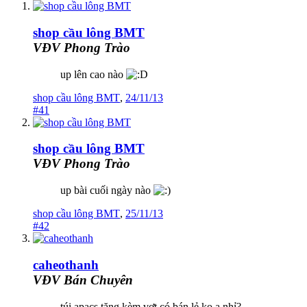
shop cầu lông BMT
VĐV Phong Trào
up lên cao nào
shop cầu lông BMT
,
24/11/13
#41
shop cầu lông BMT
VĐV Phong Trào
up bài cuối ngày nào
shop cầu lông BMT
,
25/11/13
#42
caheothanh
VĐV Bán Chuyên
túi apacs tặng kèm vợt có bán lẻ ko a nhỉ?