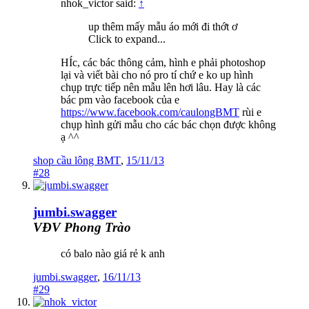
nhok_victor said:
↑
up thêm mấy mẫu áo mới đi thớt ơ
Click to expand...
HÍc, các bác thông cảm, hình e phải photoshop
lại và viết bài cho nó pro tí chứ e ko up hình
chụp trực tiếp nên mẫu lên hơi lâu. Hay là các
bác pm vào facebook của e
https://www.facebook.com/caulongBMT
rùi e
chụp hình gửi mẫu cho các bác chọn được không
ạ ^^
shop cầu lông BMT
,
15/11/13
#28
jumbi.swagger
VĐV Phong Trào
có balo nào giá rẻ k anh
jumbi.swagger
,
16/11/13
#29