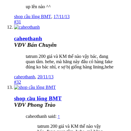
up lên nào ^^
shop cầu lông BMT
,
17/11/13
#31
caheothanh
VĐV Bán Chuyên
tatrum 200 giá và KM thế nào vậy bác, đang
quan tâm. hehe, mà hãng này đâu có hàng fake
đúng ko bác nhỉ, e sợ bị giống hàng lining,hehe
caheothanh
,
20/11/13
#32
shop cầu lông BMT
VĐV Phong Trào
caheothanh said:
↑
tatrum 200 giá và KM thế nào vậy