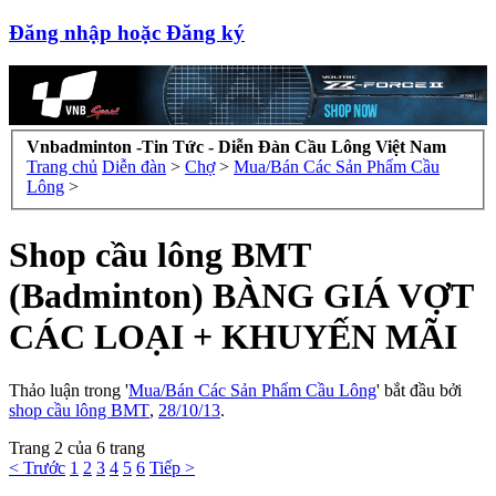
Đăng nhập hoặc Đăng ký
Vnbadminton -Tin Tức - Diễn Đàn Cầu Lông Việt Nam
Trang chủ
Diễn đàn
>
Chợ
>
Mua/Bán Các Sản Phẩm Cầu
Lông
>
Shop cầu lông BMT
(Badminton) BÀNG GIÁ VỢT
CÁC LOẠI + KHUYẾN MÃI
Thảo luận trong '
Mua/Bán Các Sản Phẩm Cầu Lông
' bắt đầu bởi
shop cầu lông BMT
,
28/10/13
.
Trang 2 của 6 trang
< Trước
1
2
3
4
5
6
Tiếp >