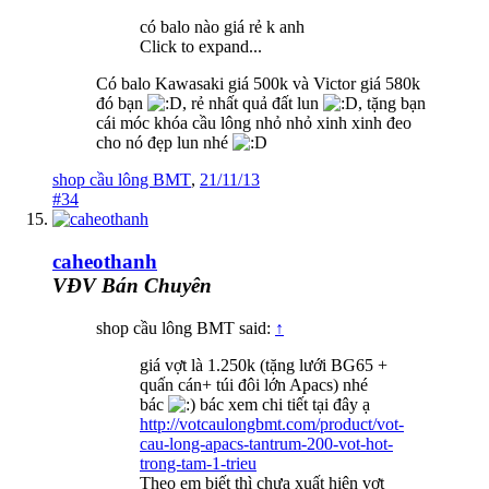
có balo nào giá rẻ k anh
Click to expand...
Có balo Kawasaki giá 500k và Victor giá 580k
đó bạn
, rẻ nhất quả đất lun
, tặng bạn
cái móc khóa cầu lông nhỏ nhỏ xinh xinh đeo
cho nó đẹp lun nhé
shop cầu lông BMT
,
21/11/13
#34
caheothanh
VĐV Bán Chuyên
shop cầu lông BMT said:
↑
giá vợt là 1.250k (tặng lưới BG65 +
quấn cán+ túi đôi lớn Apacs) nhé
bác
bác xem chi tiết tại đây ạ
http://votcaulongbmt.com/product/vot-
cau-long-apacs-tantrum-200-vot-hot-
trong-tam-1-trieu
Theo em biết thì chưa xuất hiện vợt