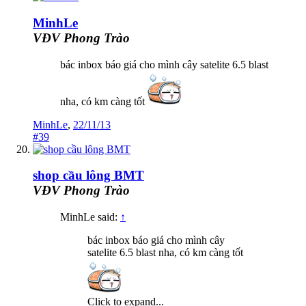
MinhLe
VĐV Phong Trào
bác inbox báo giá cho mình cây satelite 6.5 blast
nha, có km càng tốt
MinhLe
,
22/11/13
#39
shop cầu lông BMT
VĐV Phong Trào
MinhLe said:
↑
bác inbox báo giá cho mình cây
satelite 6.5 blast nha, có km càng tốt
Click to expand...