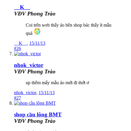
__K__
VĐV Phong Trào
Coi trên web thấy áo bên shop bác thấy ít mẫu
quá
__K__
,
15/11/13
#26
nhok_victor
VĐV Phong Trào
up thêm mấy mẫu áo mới đi thớt ơ
nhok_victor
,
15/11/13
#27
shop cầu lông BMT
VĐV Phong Trào