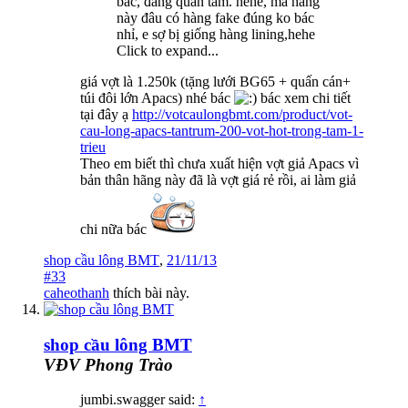
bác, đang quan tâm. hehe, mà hãng
này đâu có hàng fake đúng ko bác
nhỉ, e sợ bị giống hàng lining,hehe
Click to expand...
giá vợt là 1.250k (tặng lưới BG65 + quấn cán+
túi đôi lớn Apacs) nhé bác
bác xem chi tiết
tại đây ạ
http://votcaulongbmt.com/product/vot-
cau-long-apacs-tantrum-200-vot-hot-trong-tam-1-
trieu
Theo em biết thì chưa xuất hiện vợt giả Apacs vì
bản thân hãng này đã là vợt giá rẻ rồi, ai làm giả
chi nữa bác
shop cầu lông BMT
,
21/11/13
#33
caheothanh
thích bài này.
shop cầu lông BMT
VĐV Phong Trào
jumbi.swagger said:
↑