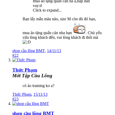
mua áo tặng quấn cán hả a,hấp dẫn
vay:d
Click to expand...
Bạn lấy mẫu màu nào, size M còn đủ đó bạn,
mua áo tặng quấn cán nha bạn
. Chủ yếu
vừa lòng khách đến, vui lòng khách đi thôi mà
shop cầu lông BMT
,
14/11/13
#22
Thức Phạm
Mới Tập Cầu Lông
có áo training ko a?
Thức Phạm
,
15/11/13
#23
shop cầu lông BMT