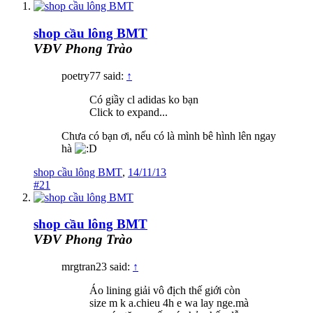
shop cầu lông BMT
VĐV Phong Trào
poetry77 said:
↑
Có giầy cl adidas ko bạn
Click to expand...
Chưa có bạn ơi, nếu có là mình bê hình lên ngay
hà
shop cầu lông BMT
,
14/11/13
#21
shop cầu lông BMT
VĐV Phong Trào
mrgtran23 said:
↑
Áo lining giải vô địch thế giới còn
size m k a.chieu 4h e wa lay nge.mà