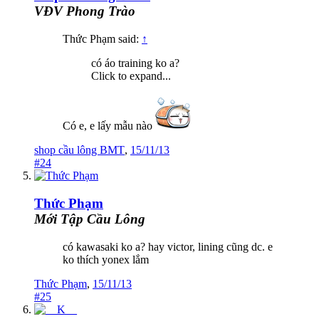
VĐV Phong Trào
Thức Phạm said:
↑
có áo training ko a?
Click to expand...
Có e, e lấy mẫu nào
shop cầu lông BMT
,
15/11/13
#24
Thức Phạm
Mới Tập Cầu Lông
có kawasaki ko a? hay victor, lining cũng dc. e
ko thích yonex lắm
Thức Phạm
,
15/11/13
#25