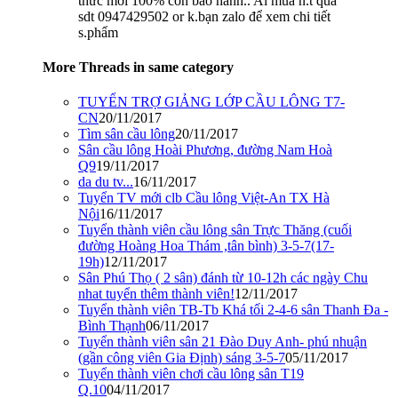
thức mới 100% còn bảo hành.. Ai mua n.t qua
sdt 0947429502 or k.bạn zalo để xem chi tiết
s.phẩm
More Threads in same category
TUYỂN TRỢ GIẢNG LỚP CẦU LÔNG T7-
CN
20/11/2017
Tìm sân cầu lông
20/11/2017
Sân cầu lông Hoài Phương, đường Nam Hoà
Q9
19/11/2017
da du tv...
16/11/2017
Tuyển TV mới clb Cầu lông Việt-An TX Hà
Nội
16/11/2017
Tuyển thành viên cầu lông sân Trực Thăng (cuối
đường Hoàng Hoa Thám ,tân bình) 3-5-7(17-
19h)
12/11/2017
Sân Phú Thọ ( 2 sân) đánh từ 10-12h các ngày Chu
nhat tuyển thêm thành viên!
12/11/2017
Tuyển thành viên TB-Tb Khá tối 2-4-6 sân Thanh Đa -
Bình Thạnh
06/11/2017
Tuyển thành viên sân 21 Đào Duy Anh- phú nhuận
(gần công viên Gia Định) sáng 3-5-7
05/11/2017
Tuyển thành viên chơi cầu lông sân T19
Q.10
04/11/2017