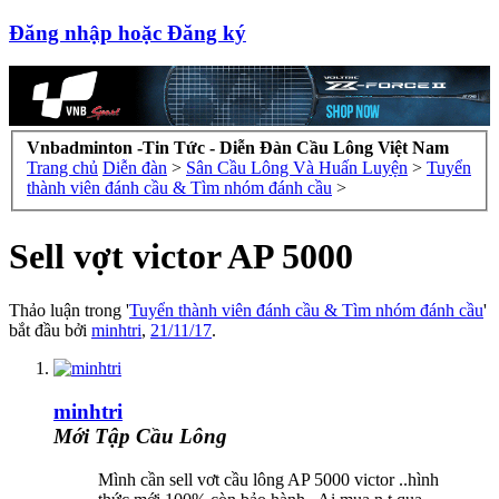
Đăng nhập hoặc Đăng ký
Vnbadminton -Tin Tức - Diễn Đàn Cầu Lông Việt Nam
Trang chủ
Diễn đàn
>
Sân Cầu Lông Và Huấn Luyện
>
Tuyển
thành viên đánh cầu & Tìm nhóm đánh cầu
>
Sell vợt victor AP 5000
Thảo luận trong '
Tuyển thành viên đánh cầu & Tìm nhóm đánh cầu
'
bắt đầu bởi
minhtri
,
21/11/17
.
minhtri
Mới Tập Cầu Lông
Mình cần sell vơt cầu lông AP 5000 victor ..hình