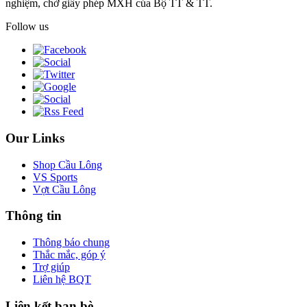
nghiệm, chờ giấy phép MXH của Bộ TT & TT.
Follow us
Our Links
Shop Cầu Lông
VS Sports
Vợt Cầu Lông
Thông tin
Thông báo chung
Thắc mắc, góp ý
Trợ giúp
Liên hệ BQT
Liên kết bạn bè