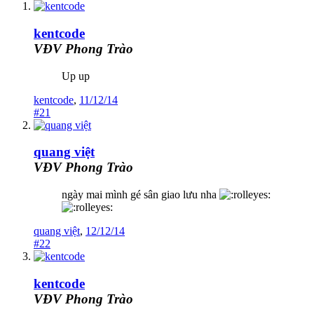
kentcode
VĐV Phong Trào
Up up
kentcode
,
11/12/14
#21
quang việt
VĐV Phong Trào
ngày mai mình gé sân giao lưu nha
quang việt
,
12/12/14
#22
kentcode
VĐV Phong Trào