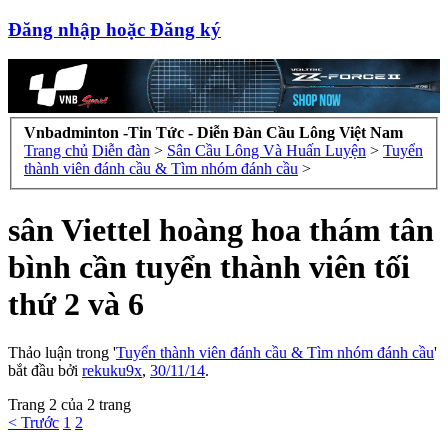
Đăng nhập hoặc Đăng ký
Vnbadminton -Tin Tức - Diễn Đàn Cầu Lông Việt Nam
Trang chủ
Diễn đàn
>
Sân Cầu Lông Và Huấn Luyện
>
Tuyển
thành viên đánh cầu & Tìm nhóm đánh cầu
>
sân Viettel hoàng hoa thám tân
bình cần tuyển thành viên tối
thứ 2 và 6
Thảo luận trong '
Tuyển thành viên đánh cầu & Tìm nhóm đánh cầu
'
bắt đầu bởi
rekuku9x
,
30/11/14
.
Trang 2 của 2 trang
< Trước
1
2