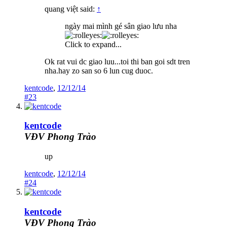
quang việt said:
↑
ngày mai mình gé sân giao lưu nha
Click to expand...
Ok rat vui dc giao luu...toi thi ban goi sdt tren
nha.hay zo san so 6 lun cug duoc.
kentcode
,
12/12/14
#23
kentcode
VĐV Phong Trào
up
kentcode
,
12/12/14
#24
kentcode
VĐV Phong Trào