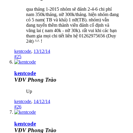
qua tháng 1-2015 nhóm sẽ đánh 2-4-6 chi phí
nam 350k/tháng, nữ 300k/tháng. hiện nhóm đang
có 5 nam( TB và khá) 1 nữ(TB). nhóm) vẫn
đang tuyển thêm thành viên đánh cố định và
vãng lai ( nam 40k - nữ 30k). rất vui khi các bạn
tham gia mọi chi tiết liên hệ 01262975656 (Duy
24t) ^^ !
kentcode
,
13/12/14
#25
kentcode
VĐV Phong Trào
Up
kentcode
,
14/12/14
#26
kentcode
VĐV Phong Trào