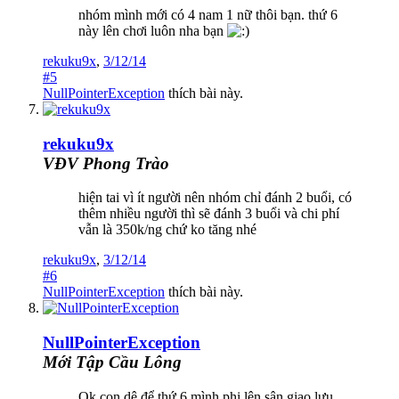
nhóm mình mới có 4 nam 1 nữ thôi bạn. thứ 6
này lên chơi luôn nha bạn
rekuku9x
,
3/12/14
#5
NullPointerException
thích bài này.
rekuku9x
VĐV Phong Trào
hiện tai vì ít người nên nhóm chỉ đánh 2 buổi, có
thêm nhiều người thì sẽ đánh 3 buổi và chi phí
vẫn là 350k/ng chứ ko tăng nhé
rekuku9x
,
3/12/14
#6
NullPointerException
thích bài này.
NullPointerException
Mới Tập Cầu Lông
Ok con dê để thứ 6 mình phi lên sân giao lưu