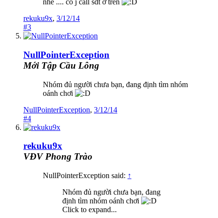
nhé .... có j call sdt ở trên
rekuku9x
,
3/12/14
#3
NullPointerException
Mới Tập Cầu Lông
Nhóm đủ người chưa bạn, đang định tìm nhóm
oánh chơi
NullPointerException
,
3/12/14
#4
rekuku9x
VĐV Phong Trào
NullPointerException said:
↑
Nhóm đủ người chưa bạn, đang
định tìm nhóm oánh chơi
Click to expand...