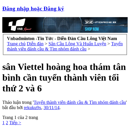
Đăng nhập hoặc Đăng ký
Vnbadminton -Tin Tức - Diễn Đàn Cầu Lông Việt Nam
Trang chủ
Diễn đàn
>
Sân Cầu Lông Và Huấn Luyện
>
Tuyển
thành viên đánh cầu & Tìm nhóm đánh cầu
>
sân Viettel hoàng hoa thám tân
bình cần tuyển thành viên tối
thứ 2 và 6
Thảo luận trong '
Tuyển thành viên đánh cầu & Tìm nhóm đánh cầu
'
bắt đầu bởi
rekuku9x
,
30/11/14
.
Trang 1 của 2 trang
1
2
Tiếp >