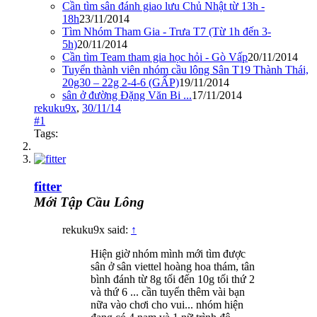
Cần tìm sân đánh giao lưu Chủ Nhật từ 13h -
18h
23/11/2014
Tìm Nhóm Tham Gia - Trưa T7 (Từ 1h đến 3-
5h)
20/11/2014
Cần tìm Team tham gia học hỏi - Gò Vấp
20/11/2014
Tuyển thành viên nhóm cầu lông Sân T19 Thành Thái,
20g30 – 22g 2-4-6 (GẤP)
19/11/2014
sân ở đường Đặng Văn Bi ...
17/11/2014
rekuku9x
,
30/11/14
#1
Tags:
fitter
Mới Tập Cầu Lông
rekuku9x said:
↑
Hiện giờ nhóm mình mới tìm được
sân ở sân viettel hoàng hoa thám, tân
bình đánh từ 8g tối đến 10g tối thứ 2
và thứ 6 ... cần tuyển thêm vài bạn
nữa vào chơi cho vui... nhóm hiện