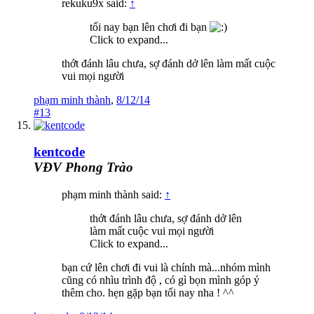
rekuku9x said:
↑
tối nay bạn lên chơi đi bạn
Click to expand...
thớt đánh lâu chưa, sợ đánh dở lên làm mất cuộc
vui mọi người
phạm minh thành
,
8/12/14
#13
kentcode
VĐV Phong Trào
phạm minh thành said:
↑
thớt đánh lâu chưa, sợ đánh dở lên
làm mất cuộc vui mọi người
Click to expand...
bạn cứ lên chơi đi vui là chính mà...nhóm mình
cũng có nhìu trình độ , có gì bọn mình góp ý
thêm cho. hẹn gặp bạn tối nay nha ! ^^