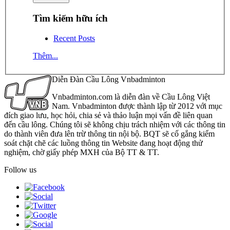
Tìm kiếm hữu ích
Recent Posts
Thêm...
Diễn Đàn Cầu Lông Vnbadminton
Vnbadminton.com là diễn đàn về Cầu Lông Việt
Nam. Vnbadminton được thành lập từ 2012 với mục
đích giao lưu, học hỏi, chia sẻ và thảo luận mọi vấn đề liên quan
đến cầu lông. Chúng tôi sẽ không chịu trách nhiệm với các thông tin
do thành viên đưa lên trừ thông tin nội bộ. BQT sẽ cố gắng kiểm
soát chặt chẽ các luồng thông tin Website đang hoạt động thử
nghiệm, chờ giấy phép MXH của Bộ TT & TT.
Follow us