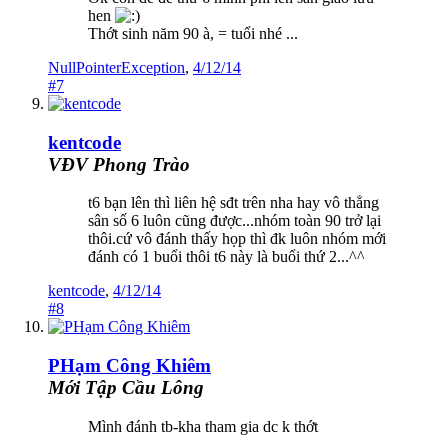
hen
Thớt sinh năm 90 à, = tuổi nhé ...
NullPointerException
,
4/12/14
#7
kentcode
VĐV Phong Trào
t6 bạn lên thì liên hệ sđt trên nha hay vô thẳng
sân số 6 luôn cũng được...nhóm toàn 90 trở lại
thôi.cứ vô đánh thấy họp thì đk luôn nhóm mới
đánh có 1 buổi thôi t6 này là buổi thứ 2...^^
kentcode
,
4/12/14
#8
PHạm Công Khiêm
Mới Tập Cầu Lông
Mình đánh tb-kha tham gia dc k thớt