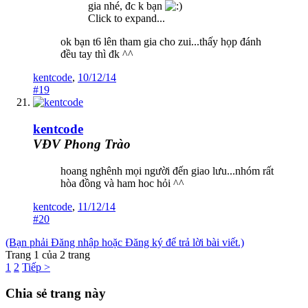
gia nhé, đc k bạn
Click to expand...
ok bạn t6 lên tham gia cho zui...thấy họp đánh
đều tay thì đk ^^
kentcode
,
10/12/14
#19
kentcode
VĐV Phong Trào
hoang nghênh mọi người đến giao lưu...nhóm rất
hòa đồng và ham hoc hỏi ^^
kentcode
,
11/12/14
#20
(Bạn phải Đăng nhập hoặc Đăng ký để trả lời bài viết.)
Trang 1 của 2 trang
1
2
Tiếp >
Chia sẻ trang này