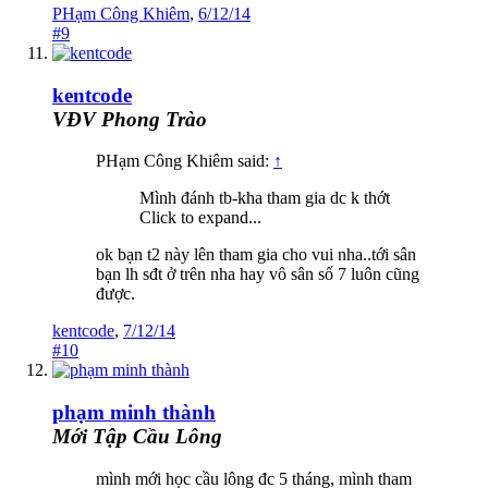
PHạm Công Khiêm
,
6/12/14
#9
kentcode
VĐV Phong Trào
PHạm Công Khiêm said:
↑
Mình đánh tb-kha tham gia dc k thớt
Click to expand...
ok bạn t2 này lên tham gia cho vui nha..tới sân
bạn lh sđt ở trên nha hay vô sân số 7 luôn cũng
được.
kentcode
,
7/12/14
#10
phạm minh thành
Mới Tập Cầu Lông
mình mới học cầu lông đc 5 tháng, mình tham