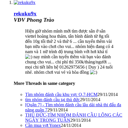
rekuku9x
VĐV Phong Trào
Hiện giờ nhóm mình mới tìm được sân ở sân
viettel hoàng hoa thám, tân bình đánh từ 8g tối
đến 10g tối thứ 2 và thứ 6 ... cần tuyển thêm vài
bạn nữa vào chơi cho vui... nhóm hiện đang có 4
nam và 1 nữ trình độ trung bình với hơi khá tí
nay mình cần tuyển thêm vài bạn vào đánh
chung cho vui... chi phí thì 350k/tháng/người ...
mọi chi tiết liên hệ 01262975656 ( Duy ) 24 tuổi
nhé. nhóm chơi vui vẻ và hòa đồng
More Threads in same category
Tìm nhóm đánh cầu khu vực Q.7-HCM
29/11/2014
tìm nhóm đánh cầu tại thủ đức
29/11/2014
[Quận 7] - Tìm nhóm đánh cầu lâu dài nhà thi đấu đa
năng quận 7
29/11/2014
THỦ ĐỨC-TÌM NHÓM ĐÁNH CẦU LÔNG CÁC
NGÀY TRONG TUẦN
29/11/2014
Cần mua vợt Yonex
24/11/2014