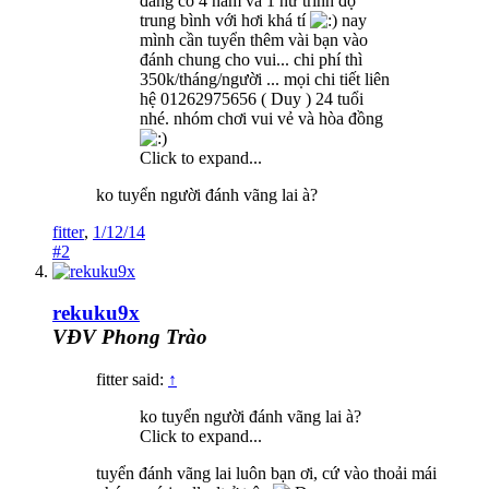
đang có 4 nam và 1 nữ trình độ
trung bình với hơi khá tí
nay
mình cần tuyển thêm vài bạn vào
đánh chung cho vui... chi phí thì
350k/tháng/người ... mọi chi tiết liên
hệ 01262975656 ( Duy ) 24 tuổi
nhé. nhóm chơi vui vẻ và hòa đồng
Click to expand...
ko tuyển người đánh vãng lai à?
fitter
,
1/12/14
#2
rekuku9x
VĐV Phong Trào
fitter said:
↑
ko tuyển người đánh vãng lai à?
Click to expand...
tuyển đánh vãng lai luôn bạn ơi, cứ vào thoải mái