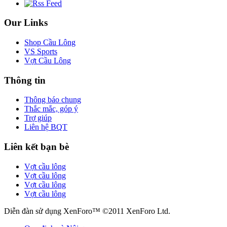
Our Links
Shop Cầu Lông
VS Sports
Vợt Cầu Lông
Thông tin
Thông báo chung
Thắc mắc, góp ý
Trợ giúp
Liên hệ BQT
Liên kết bạn bè
Vợt cầu lông
Vợt cầu lông
Vợt cầu lông
Vợt cầu lông
Diễn đàn sử dụng XenForo™ ©2011 XenForo Ltd.