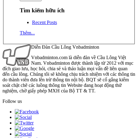
Tìm kiếm hữu ích
Recent Posts
Thêm...
Diễn Đàn Cầu Lông Vnbadminton
Vnbadminton.com là diễn đàn về Cầu Lông Việt
Nam. Vnbadminton được thành lập từ 2012 với mục
đích giao lưu, học hỏi, chia sẻ và thảo luận mọi vấn đề liên quan
đến cầu lông. Chúng tôi sẽ không chịu trách nhiệm với các thông tin
do thành viên đưa lên trừ thông tin nội bộ. BQT sẽ cố gắng kiểm
soát chặt chẽ các luồng thông tin Website đang hoạt động thử
nghiệm, chờ giấy phép MXH của Bộ TT & TT.
Follow us