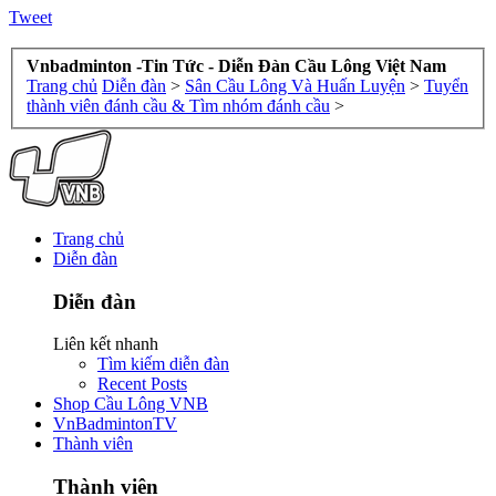
Tweet
Vnbadminton -Tin Tức - Diễn Đàn Cầu Lông Việt Nam
Trang chủ
Diễn đàn
>
Sân Cầu Lông Và Huấn Luyện
>
Tuyển
thành viên đánh cầu & Tìm nhóm đánh cầu
>
Trang chủ
Diễn đàn
Diễn đàn
Liên kết nhanh
Tìm kiếm diễn đàn
Recent Posts
Shop Cầu Lông VNB
VnBadmintonTV
Thành viên
Thành viên