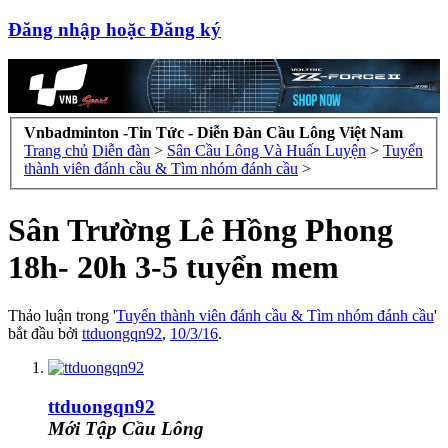
Đăng nhập hoặc Đăng ký
Vnbadminton -Tin Tức - Diễn Đàn Cầu Lông Việt Nam
Trang chủ
Diễn đàn
>
Sân Cầu Lông Và Huấn Luyện
>
Tuyển
thành viên đánh cầu & Tìm nhóm đánh cầu
>
Sân Trường Lê Hồng Phong
18h- 20h 3-5 tuyển mem
Thảo luận trong '
Tuyển thành viên đánh cầu & Tìm nhóm đánh cầu
'
bắt đầu bởi
ttduongqn92
,
10/3/16
.
ttduongqn92
Mới Tập Cầu Lông