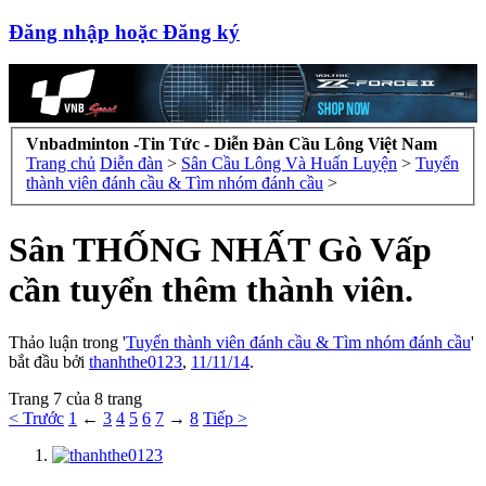
Đăng nhập hoặc Đăng ký
Vnbadminton -Tin Tức - Diễn Đàn Cầu Lông Việt Nam
Trang chủ
Diễn đàn
>
Sân Cầu Lông Và Huấn Luyện
>
Tuyển
thành viên đánh cầu & Tìm nhóm đánh cầu
>
Sân THỐNG NHẤT Gò Vấp
cần tuyển thêm thành viên.
Thảo luận trong '
Tuyển thành viên đánh cầu & Tìm nhóm đánh cầu
'
bắt đầu bởi
thanhthe0123
,
11/11/14
.
Trang 7 của 8 trang
< Trước
1
←
3
4
5
6
7
→
8
Tiếp >