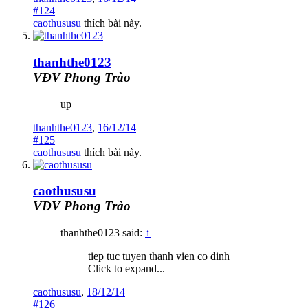
#124
caothususu
thích bài này.
thanhthe0123
VĐV Phong Trào
up
thanhthe0123
,
16/12/14
#125
caothususu
thích bài này.
caothususu
VĐV Phong Trào
thanhthe0123 said:
↑
tiep tuc tuyen thanh vien co dinh
Click to expand...
caothususu
,
18/12/14
#126