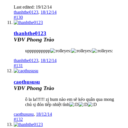
Last edited:
19/12/14
thanhthe0123
,
18/12/14
#130
thanhthe0123
VĐV Phong Trào
upppppppppp
thanhthe0123
,
18/12/14
#131
caothususu
VĐV Phong Trào
ô la la!!!!!! zj hum nào em sẽ kéo quân qua mong
chủ sj đón tiếp nhiệt tình
caothususu
,
18/12/14
#132