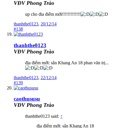
VĐV Phong Trào
up cho đia điểm mới!!!!!!!!!!!!!
thanhthe0123
,
20/12/14
#138
thanhthe0123
VĐV Phong Trào
địa điểm mới: sân Khang An 18 phan văn trị...
thanhthe0123
,
22/12/14
#139
caothususu
VĐV Phong Trào
thanhthe0123 said:
↑
địa điểm mới: sân Khang An 18