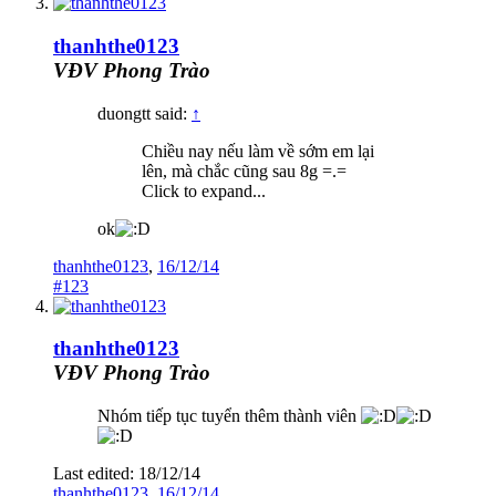
thanhthe0123
VĐV Phong Trào
duongtt said:
↑
Chiều nay nếu làm về sớm em lại
lên, mà chắc cũng sau 8g =.=
Click to expand...
ok
thanhthe0123
,
16/12/14
#123
thanhthe0123
VĐV Phong Trào
Nhóm tiếp tục tuyển thêm thành viên
Last edited:
18/12/14
thanhthe0123
,
16/12/14