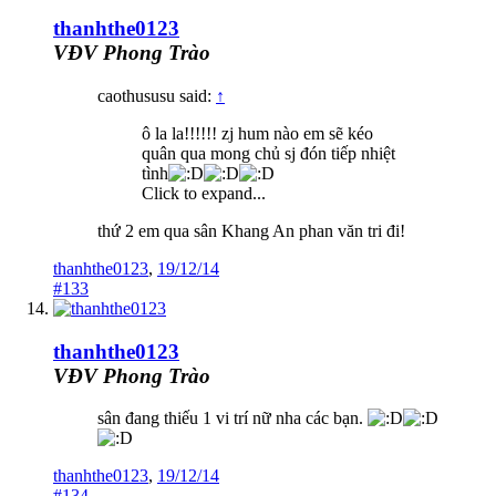
thanhthe0123
VĐV Phong Trào
caothususu said:
↑
ô la la!!!!!! zj hum nào em sẽ kéo
quân qua mong chủ sj đón tiếp nhiệt
tình
Click to expand...
thứ 2 em qua sân Khang An phan văn tri đi!
thanhthe0123
,
19/12/14
#133
thanhthe0123
VĐV Phong Trào
sân đang thiếu 1 vi trí nữ nha các bạn.
thanhthe0123
,
19/12/14
#134