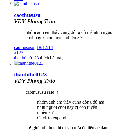
caothususu
VĐV Phong Trào
nhóm anh em thấy cung đông đủ mà nhiu nguoi
choi hay zj con tuyển nhiều zj?
caothususu
,
18/12/14
#127
thanhthe0123
thích bài này.
thanhthe0123
VĐV Phong Trào
caothususu said:
↑
nhóm anh em thấy cung đông đủ mà
nhiu nguoi choi hay zj con tuyển
nhiều zj?
Click to expand...
ah! giờ tính thuê thêm sân nưa để tiện ae đánh