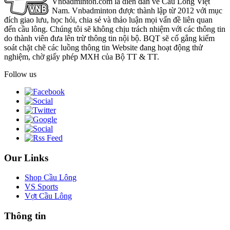
Vnbadminton.com là diễn đàn về Cầu Lông Việt
Nam. Vnbadminton được thành lập từ 2012 với mục
đích giao lưu, học hỏi, chia sẻ và thảo luận mọi vấn đề liên quan
đến cầu lông. Chúng tôi sẽ không chịu trách nhiệm với các thông tin
do thành viên đưa lên trừ thông tin nội bộ. BQT sẽ cố gắng kiểm
soát chặt chẽ các luồng thông tin Website đang hoạt động thử
nghiệm, chờ giấy phép MXH của Bộ TT & TT.
Follow us
Our Links
Shop Cầu Lông
VS Sports
Vợt Cầu Lông
Thông tin