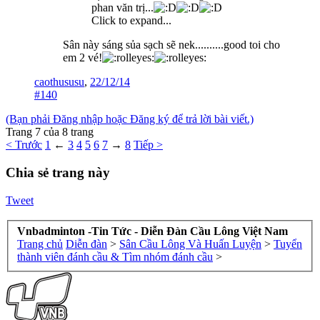
phan văn trị...
Click to expand...
Sân này sáng sủa sạch sẽ nek..........good toi cho
em 2 vé!
caothususu
,
22/12/14
#140
(Bạn phải Đăng nhập hoặc Đăng ký để trả lời bài viết.)
Trang 7 của 8 trang
< Trước
1
←
3
4
5
6
7
→
8
Tiếp >
Chia sẻ trang này
Tweet
Vnbadminton -Tin Tức - Diễn Đàn Cầu Lông Việt Nam
Trang chủ
Diễn đàn
>
Sân Cầu Lông Và Huấn Luyện
>
Tuyển
thành viên đánh cầu & Tìm nhóm đánh cầu
>