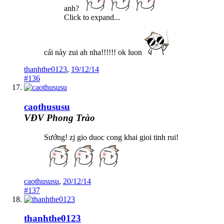
anh?
Click to expand...
cái này zui ah nha!!!!!! ok luon
thanhthe0123
,
19/12/14
#136
caothususu
VĐV Phong Trào
Sướng! zj gio duoc cong khai gioi tinh rui!
caothususu
,
20/12/14
#137
thanhthe0123