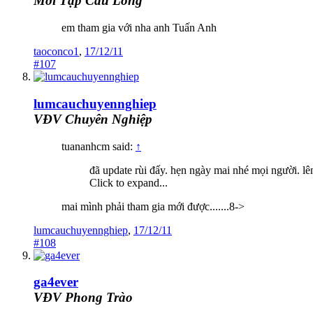
Mới Tập Cầu Lông
em tham gia với nha anh Tuấn Anh
taoconco1
,
17/12/11
#107
lumcauchuyennghiep
VĐV Chuyên Nghiệp
tuananhcm said:
↑
đã update rùi đấy. hẹn ngày mai nhé mọi người. l
Click to expand...
mai mình phải tham gia mới được.......8->
lumcauchuyennghiep
,
17/12/11
#108
ga4ever
VĐV Phong Trào