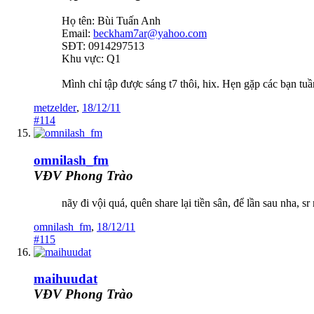
Họ tên: Bùi Tuấn Anh
Email:
beckham7ar@yahoo.com
SĐT: 0914297513
Khu vực: Q1
Mình chỉ tập được sáng t7 thôi, hix. Hẹn gặp các bạn tuầ
metzelder
,
18/12/11
#114
omnilash_fm
VĐV Phong Trào
nãy đi vội quá, quên share lại tiền sân, để lần sau nha, s
omnilash_fm
,
18/12/11
#115
maihuudat
VĐV Phong Trào