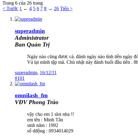
Trang 6 của 26 trang
< Trước
1
←
4
5
6
7
8
→
26
Tiếp >
superadmin
Administrator
Ban Quản Trị
Ngày nào cũng đươc cả. đánh ngày nào tính tiền ngày đó
Vả lại mình tập mà. Chủ nhật này đánh buổi đầu tiên . 8
superadmin
,
16/12/11
#101
omnilash_fm
VĐV Phong Trào
vậy cho em 1 slot nha !!
em tên : Minh Tân
sinh năm : 1992
số dđộng : 0934014029