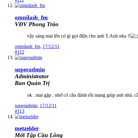
omnilash_fm
VĐV Phong Trào
vậy sáng mai lên có gì gọi điện cho anh T.Anh nha !!
omnilash_fm
,
17/12/11
#112
superadmin
Administrator
Ban Quản Trị
ok . mai gặp . nhớ có cầu đánh rồi mang giúp anh nhá. cầ
superadmin
,
17/12/11
#113
metzelder
Mới Tập Cầu Lông