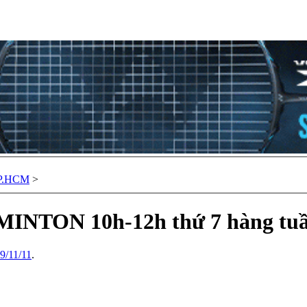
TP.HCM
>
MINTON 10h-12h thứ 7 hàng tuầ
9/11/11
.