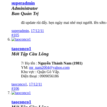
superadmin
Administrator
Ban Quản Trị
đã update rùi đấy. hẹn ngày mai nhé mọi người. lên sớm
superadmin
,
17/12/11
#105
taoconco1
Mới Tập Cầu Lông
7/ Họ tên :
Nguyễn Thành Nam
(1981)
YM:
mr_nam2004@yahoo.com
Khu vực : Quận Gò Vấp.
Điện thoại : 0909056186
taoconco1
,
17/12/11
#106
taoconco1