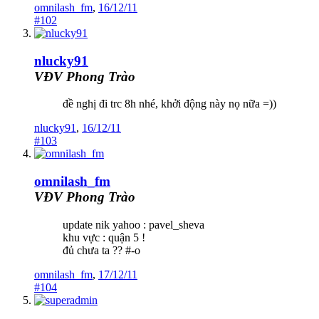
omnilash_fm
,
16/12/11
#102
nlucky91
VĐV Phong Trào
đề nghị đi trc 8h nhé, khởi động này nọ nữa =))
nlucky91
,
16/12/11
#103
omnilash_fm
VĐV Phong Trào
update nik yahoo : pavel_sheva
khu vực : quận 5 !
đủ chưa ta ?? #-o
omnilash_fm
,
17/12/11
#104