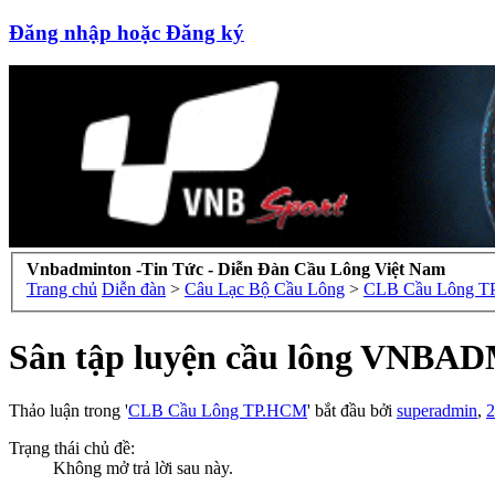
Đăng nhập hoặc Đăng ký
Vnbadminton -Tin Tức - Diễn Đàn Cầu Lông Việt Nam
Trang chủ
Diễn đàn
>
Câu Lạc Bộ Cầu Lông
>
CLB Cầu Lông 
Sân tập luyện cầu lông VNBAD
Thảo luận trong '
CLB Cầu Lông TP.HCM
' bắt đầu bởi
superadmin
,
2
Trạng thái chủ đề:
Không mở trả lời sau này.