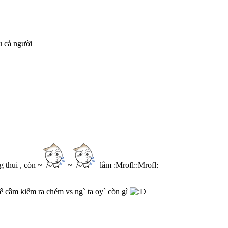
u cả người
 thui , còn ~
~
lắm :Mrofl::Mrofl:
thể cầm kiếm ra chém vs ng` ta oy` còn gì