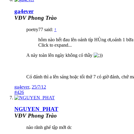
ga4ever
VĐV Phong Trào
poetry77 said:
↑
hôm nào hết đau lên oánh típ HÙng ơi,oánh 1 bữa
Click to expand...
A này toàn lên ngày không có thầy
)
Có đánh thì a lên sáng hoặc tối thứ 7 có giờ đánh, chứ 
ga4ever
,
25/7/12
#426
NGUYEN_PHAT
VĐV Phong Trào
nào rãnh ghé tập mới dc