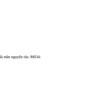
 là mãn nguyện ràu :M034: