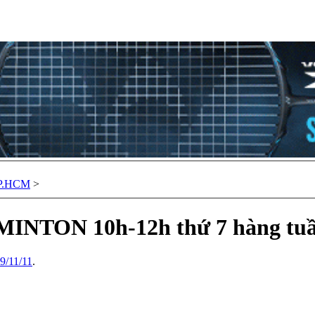
TP.HCM
>
MINTON 10h-12h thứ 7 hàng tuầ
9/11/11
.