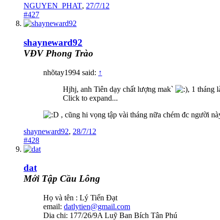
NGUYEN_PHAT
,
27/7/12
#427
shayneward92
VĐV Phong Trào
nhõtay1994 said:
↑
Hjhj, anh Tiên dạy chất lượng mak`
, 1 tháng 
Click to expand...
, cũng hi vọng tập vài tháng nữa chém đc người nà
shayneward92
,
28/7/12
#428
dat
Mới Tập Cầu Lông
Họ và tên : Lý Tiến Đạt
email:
datlytien@gmail.com
Dia chi: 177/26/9A Luỹ Ban Bích Tân Phú