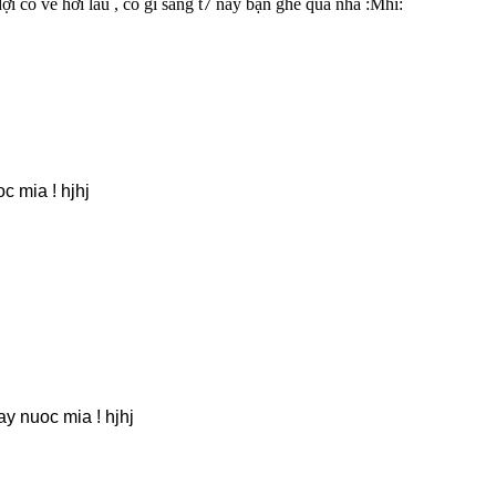
ợi có vẻ hơi lâu , có gì sáng t7 này bạn ghé qua nha :Mhi:
c mia ! hjhj
ay nuoc mia ! hjhj