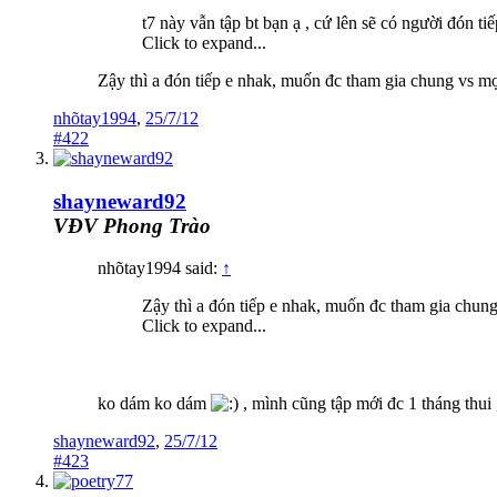
t7 này vẫn tập bt bạn ạ , cứ lên sẽ có người đón t
Click to expand...
Zậy thì a đón tiếp e nhak, muốn đc tham gia chung vs m
nhõtay1994
,
25/7/12
#422
shayneward92
VĐV Phong Trào
nhõtay1994 said:
↑
Zậy thì a đón tiếp e nhak, muốn đc tham gia chun
Click to expand...
ko dám ko dám
, mình cũng tập mới đc 1 tháng thui 
shayneward92
,
25/7/12
#423