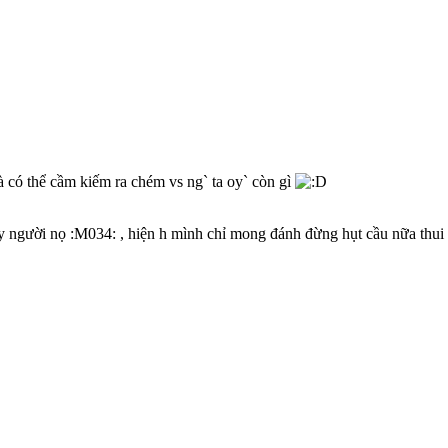
là có thể cầm kiếm ra chém vs ng` ta oy` còn gì
y người nọ :M034: , hiện h mình chỉ mong đánh đừng hụt cầu nữa thui