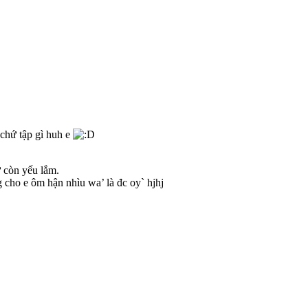
 chứ tập gì huh e
ứ còn yếu lắm.
 cho e ôm hận nhìu wa’ là đc oy` hjhj