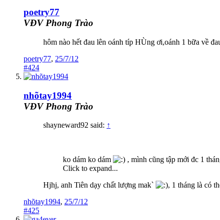
poetry77
VĐV Phong Trào
hôm nào hết đau lên oánh típ HÙng ơi,oánh 1 bữa về đa
poetry77
,
25/7/12
#424
nhõtay1994
VĐV Phong Trào
shayneward92 said:
↑
ko dám ko dám
, mình cũng tập mới đc 1 tháng
Click to expand...
Hjhj, anh Tiên dạy chất lượng mak`
, 1 tháng là có 
nhõtay1994
,
25/7/12
#425