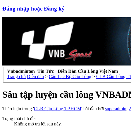
Đăng nhập hoặc Đăng ký
Vnbadminton -Tin Tức - Diễn Đàn Cầu Lông Việt Nam
Trang chủ
Diễn đàn
>
Câu Lạc Bộ Cầu Lông
>
CLB Cầu Lông 
Sân tập luyện cầu lông VNBAD
Thảo luận trong '
CLB Cầu Lông TP.HCM
' bắt đầu bởi
superadmin
,
2
Trạng thái chủ đề:
Không mở trả lời sau này.