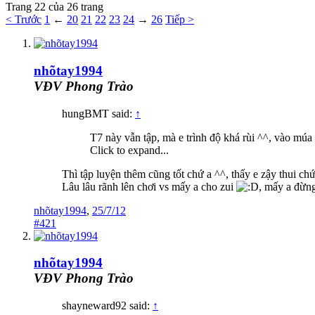
Trang 22 của 26 trang
< Trước
1
←
20
21
22
23
24
→
26
Tiếp >
nhõtay1994
VĐV Phong Trào
hungBMT said:
↑
T7 này vẫn tập, mà e trình độ khá rùi ^^, vào múa
Click to expand...
Thì tập luyện thêm cũng tốt chứ a ^^, thấy e zậy thui ch
Lâu lâu rãnh lên chơi vs mấy a cho zui
, mấy a đừng
nhõtay1994
,
25/7/12
#421
nhõtay1994
VĐV Phong Trào
shayneward92 said:
↑