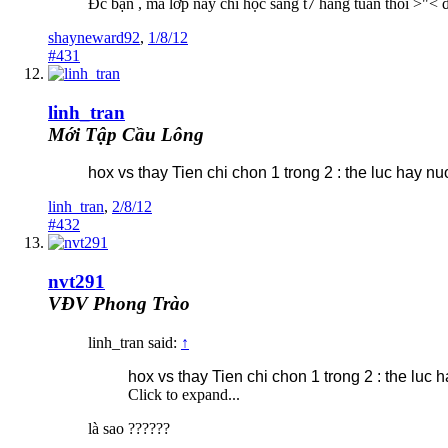
Đc bạn , mà lớp này chỉ học sáng t7 hằng tuần thôi >"< đ
shayneward92
,
1/8/12
#431
linh_tran
Mới Tập Cầu Lông
hox vs thay Tien chi chon 1 trong 2 : the luc hay nuo
linh_tran
,
2/8/12
#432
nvt291
VĐV Phong Trào
linh_tran said:
↑
hox vs thay Tien chi chon 1 trong 2 : the luc h
Click to expand...
là sao ??????