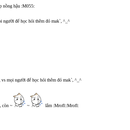
iếp nồng hậu :M055:
ọi người để học hỏi thêm đó mak`, ^_^
g vs mọi người để học hỏi thêm đó mak`, ^_^
, còn ~
~
lắm :Mrofl::Mrofl: