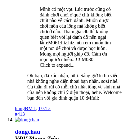
Mình có một vợt. Lúc trước cũng có
đánh chơi chơi ở quê chứ không biết
chút nào về cách đánh. Muốn được
chơi môn câu lông mà không biết
chơi ở đâu. Tham gia clb thì không
quen biết với lại đánh dỡ nên ngại
lắm:M061:hiz.hiz. nên em muốn tìm
một nơi để chơi và được học luôn.
Mong mọi người giúp đỡ. Cảm ơn
mọi người nhiều...!!!:M030:
Click to expand...
Ok bạn, đã xác nhận, hihi. Sáng giờ lu bu việc
nhà không nghe điện thoại bạn nhắn, sozi nhé.
Cả tuần đi rùi có mỗi chủ nhật tổng vệ sinh nhà
cửa nên không chú ý điện thoại, hehe. Welcome
bạn đến với gia đình quận 10 :Mfull:
hungBMT
,
1/7/12
#413
dongchau
VĐV Phong Trào