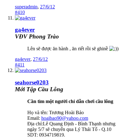
superadmin
,
27/6/12
#410
ga4ever
VĐV Phong Trào
Lên sẽ được ăn hành , ăn riết rồi sẽ ghinề
)
ga4ever
,
27/6/12
#411
seahorse0203
Mới Tập Cầu Lông
Cần tìm một người chỉ dẫn chơi cầu lông
Họ và tên: Trương Hoài Bảo
Email:
hoaibao90@yahoo.com
Địa chỉ:Lê Quang Định - Bình Thạnh nhưng
ngày 5/7 sẽ chuyển qua Lý Thái Tổ - Q.10
SDT: 0934719819.