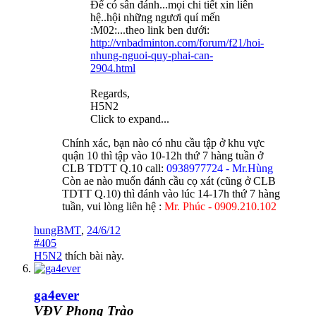
Để có sân đánh...mọi chi tiết xin liên
hệ..hội những ngươi quí mến
:M02:...theo link ben dưới:
http://vnbadminton.com/forum/f21/hoi-
nhung-nguoi-quy-phai-can-
2904.html
Regards,
H5N2
Click to expand...
Chính xác, bạn nào có nhu cầu tập ở khu vực
quận 10 thì tập vào 10-12h thứ 7 hàng tuần ở
CLB TDTT Q.10 call:
0938977724 - Mr.Hùng
Còn ae nào muốn đánh cầu cọ xát (cũng ở CLB
TDTT Q.10) thì đánh vào lúc 14-17h thứ 7 hàng
tuần, vui lòng liên hệ :
Mr. Phúc - 0909.210.102
hungBMT
,
24/6/12
#405
H5N2
thích bài này.
ga4ever
VĐV Phong Trào