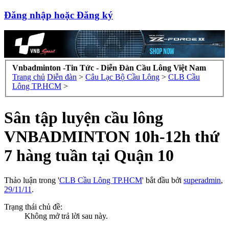
Đăng nhập hoặc Đăng ký
Vnbadminton -Tin Tức - Diễn Đàn Cầu Lông Việt Nam
Trang chủ
Diễn đàn
>
Câu Lạc Bộ Cầu Lông
>
CLB Cầu
Lông TP.HCM
>
Sân tập luyện cầu lông
VNBADMINTON 10h-12h thứ
7 hàng tuần tại Quận 10
Thảo luận trong '
CLB Cầu Lông TP.HCM
' bắt đầu bởi
superadmin
,
29/11/11
.
Trạng thái chủ đề:
Không mở trả lời sau này.