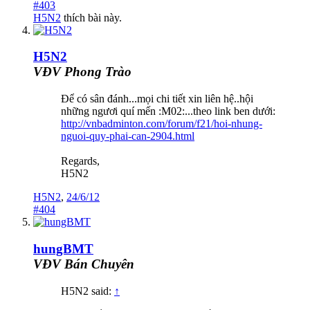
#403
H5N2
thích bài này.
H5N2
VĐV Phong Trào
Để có sân đánh...mọi chi tiết xin liên hệ..hội
những ngươi quí mến :M02:...theo link ben dưới:
http://vnbadminton.com/forum/f21/hoi-nhung-
nguoi-quy-phai-can-2904.html
Regards,
H5N2
H5N2
,
24/6/12
#404
hungBMT
VĐV Bán Chuyên
H5N2 said:
↑