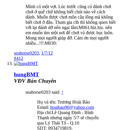
Mình có một vợt. Lúc trước cũng có đánh chơi
chơi ở quê chứ không biết chút nào về cách
đánh. Muốn được chơi môn câu lông mà không
biết chơi ở đâu. Tham gia clb thì không quen biết
với lại đánh dỡ nên ngại lắm:M061:hiz.hiz. nên
em muốn tìm một nơi để chơi và được học luôn.
Mong mọi người giúp đỡ. Cảm ơn mọi người
nhiều...!!!:M030:
seahorse0203
,
1/7/12
#412
hungBMT
VĐV Bán Chuyên
seahorse0203 said:
↑
Họ và tên: Trương Hoài Bảo
Email:
hoaibao90@yahoo.com
Địa chỉ:Lê Quang Định - Bình
Thạnh nhưng ngày 5/7 sẽ chuyển
qua Lý Thái Tổ - Q.10
SDT: 0934719819.