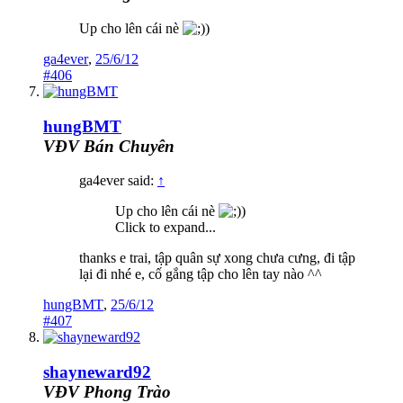
Up cho lên cái nè
)
ga4ever
,
25/6/12
#406
hungBMT
VĐV Bán Chuyên
ga4ever said:
↑
Up cho lên cái nè
)
Click to expand...
thanks e trai, tập quân sự xong chưa cưng, đi tập
lại đi nhé e, cố gắng tập cho lên tay nào ^^
hungBMT
,
25/6/12
#407
shayneward92
VĐV Phong Trào