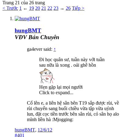
Trang 21 của 26 trang
< Trước
1
←
19
20
21
22
23
→
26
Tiếp >
hungBMT
VĐV Bán Chuyên
ga4ever said:
↑
Đi học quân sư, tuần này với tuần
sau nữa là xong . oải ghê hồn
Hẹn gặp lại mọi người
Click to expand...
Cố lên e, a liên hệ sân bên T19 sắp được rùi, về
rùi chuyển sang buổi chiều vừa tập vừa uýnh
lun, đặt cọc tiền trước bên sân rùi, có sân họ alo
mình liền hà :Mjogging:
hungBMT
,
12/6/12
#401