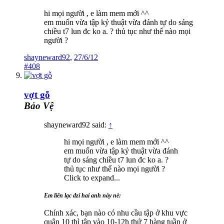
hi mọi người , e làm mem mới ^^
em muốn vừa tập kỷ thuật vừa đánh tự do sáng
chiều t7 lun đc ko a. ? thủ tục như thế nào mọi
người ?
shayneward92
,
27/6/12
#408
vợt gỗ
Bảo Vệ
shayneward92 said:
↑
hi mọi người , e làm mem mới ^^
em muốn vừa tập kỷ thuật vừa đánh
tự do sáng chiều t7 lun đc ko a. ?
thủ tục như thế nào mọi người ?
Click to expand...
Em liên lạc dzí hai anh này nè:
Chính xác, bạn nào có nhu cầu tập ở khu vực
quận 10 thì tập vào 10-12h thứ 7 hàng tuần ở