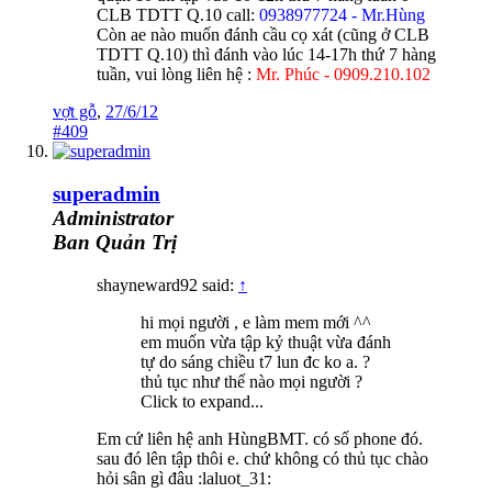
CLB TDTT Q.10 call:
0938977724 - Mr.Hùng
Còn ae nào muốn đánh cầu cọ xát (cũng ở CLB
TDTT Q.10) thì đánh vào lúc 14-17h thứ 7 hàng
tuần, vui lòng liên hệ :
Mr. Phúc - 0909.210.102
vợt gỗ
,
27/6/12
#409
superadmin
Administrator
Ban Quản Trị
shayneward92 said:
↑
hi mọi người , e làm mem mới ^^
em muốn vừa tập kỷ thuật vừa đánh
tự do sáng chiều t7 lun đc ko a. ?
thủ tục như thế nào mọi người ?
Click to expand...
Em cứ liên hệ anh HùngBMT. có số phone đó.
sau đó lên tập thôi e. chứ không có thủ tục chào
hỏi sân gì đâu :laluot_31: