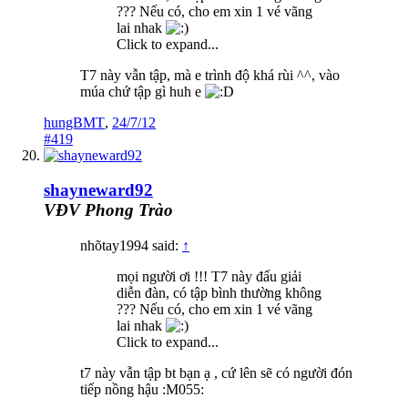
??? Nếu có, cho em xin 1 vé vãng
lai nhak
Click to expand...
T7 này vẫn tập, mà e trình độ khá rùi ^^, vào
múa chứ tập gì huh e
hungBMT
,
24/7/12
#419
shayneward92
VĐV Phong Trào
nhõtay1994 said:
↑
mọi người ơi !!! T7 này đấu giải
diễn đàn, có tập bình thường không
??? Nếu có, cho em xin 1 vé vãng
lai nhak
Click to expand...
t7 này vẫn tập bt bạn ạ , cứ lên sẽ có người đón
tiếp nồng hậu :M055: