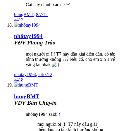
Cái này chính xác nè ^^
hungBMT
,
8/7/12
#417
nhõtay1994
VĐV Phong Trào
mọi người ơi !!! T7 này đấu giải diễn đàn, có tập
bình thường không ??? Nếu có, cho em xin 1 vé
vãng lai nhak
nhõtay1994
,
24/7/12
#418
hungBMT
VĐV Bán Chuyên
nhõtay1994 said:
↑
mọi người ơi !!! T7 này đấu giải
diễn đàn, có tập bình thường không