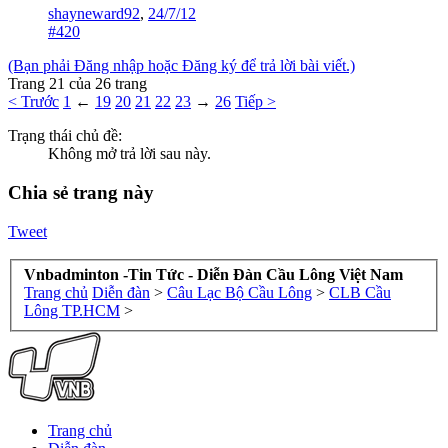
shayneward92
,
24/7/12
#420
(Bạn phải Đăng nhập hoặc Đăng ký để trả lời bài viết.)
Trang 21 của 26 trang
< Trước
1
←
19
20
21
22
23
→
26
Tiếp >
Trạng thái chủ đề:
Không mở trả lời sau này.
Chia sẻ trang này
Tweet
Vnbadminton -Tin Tức - Diễn Đàn Cầu Lông Việt Nam
Trang chủ
Diễn đàn
>
Câu Lạc Bộ Cầu Lông
>
CLB Cầu
Lông TP.HCM
>
Trang chủ