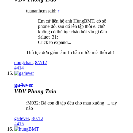
tuananhcm said:
↑
Em cứ liên hệ anh HùngBMT. có số
phone đó. sau đó lên tập thôi e. chứ
không có thủ tục chào hỏi sân gì đâu
:laluot_31:
Click to expand...
Thủ tục đơn giản lắm 1 chầu nước mía thôi ah!
dongchau
,
8/7/12
#414
ga4ever
VĐV Phong Trào
:M032: Bà con đi tập đều cho mau xuống .... tay
nào
ga4ever
,
8/7/12
#415