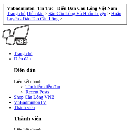
Vnbadminton -Tin Tức - Diễn Đàn Cầu Lông Việt Nam
Trang chủ
Diễn đàn
>
Sân Cầu Lông Và Huấn Luyện
>
Huấn
Luyện - Đào Tạo Cầu Lông
>
Trang chủ
Diễn đàn
Diễn đàn
Liên kết nhanh
Tìm kiếm diễn đàn
Recent Posts
Shop Cầu Lông VNB
VnBadmintonTV
Thành viên
Thành viên
Liên kết nhanh