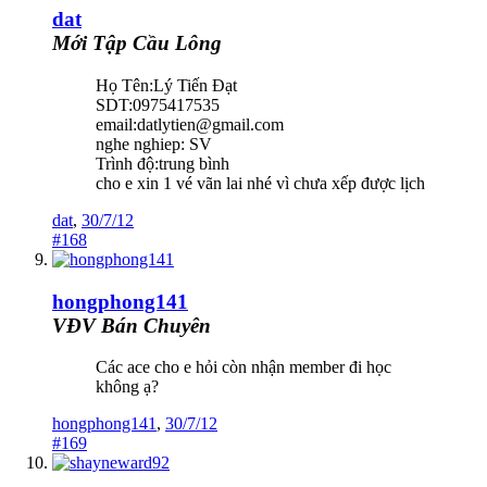
dat
Mới Tập Cầu Lông
Họ Tên:Lý Tiến Đạt
SDT:0975417535
email:datlytien@gmail.com
nghe nghiep: SV
Trình độ:trung bình
cho e xin 1 vé vãn lai nhé vì chưa xếp được lịch
dat
,
30/7/12
#168
hongphong141
VĐV Bán Chuyên
Các ace cho e hỏi còn nhận member đi học
không ạ?
hongphong141
,
30/7/12
#169