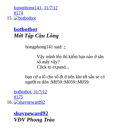
hongphong141
,
31/7/12
#174
botbotbot
Mới Tập Cầu Lông
hongphong141 said:
↑
Vậy mình lên thì kiếm bạn nào ở sân
số mấy vậy?
Click to expand...
bạn cứ a lô cho số đt ở trên khi tới sấn se có
người ra đón :M059::M059::M059:
botbotbot
,
31/7/12
#175
shayneward92
VĐV Phong Trào