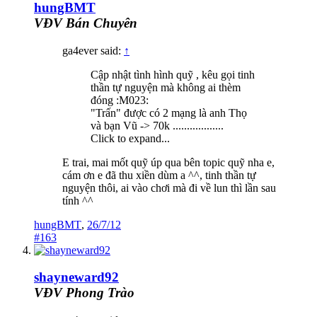
hungBMT
VĐV Bán Chuyên
ga4ever said:
↑
Cập nhật tình hình quỹ , kêu gọi tinh
thần tự nguyện mà không ai thèm
đóng :M023:
"Trấn" được có 2 mạng là anh Thọ
và bạn Vũ -> 70k ..................
Click to expand...
E trai, mai mốt quỹ úp qua bên topic quỹ nha e,
cám ơn e đã thu xiền dùm a ^^, tinh thần tự
nguyện thôi, ai vào chơi mà đi về lun thì lần sau
tính ^^
hungBMT
,
26/7/12
#163
shayneward92
VĐV Phong Trào