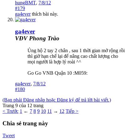
hungBMT
,
7/8/12
#179
ga4ever
thích bài này.
ga4ever
VĐV Phong Trào
Ủng hộ 2 tay 2 chân , sau 1 thời gian mở rộng rồi
thì giờ hạn chế lại để nâng cao chất lượng cho
mọi người là hợp lý roài ^^
Go Go VNB Quận 10 :M059:
ga4ever
,
7/8/12
#180
(Bạn phải Đăng nhập hoặc Đăng ký để trả lời bài viết.)
Trang 9 của 12 trang
< Trước
1
←
7
8
9
10
11
→
12
Tiếp >
Chia sẻ trang này
Tweet