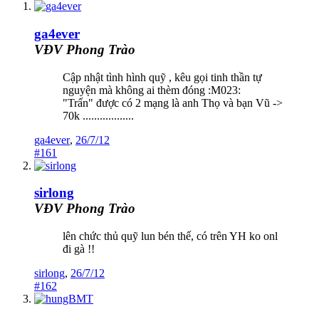
ga4ever
VĐV Phong Trào
Cập nhật tình hình quỹ , kêu gọi tinh thần tự
nguyện mà không ai thèm đóng :M023:
"Trấn" được có 2 mạng là anh Thọ và bạn Vũ ->
70k ..................
ga4ever
,
26/7/12
#161
sirlong
VĐV Phong Trào
lên chức thủ quỹ lun bén thế, có trên YH ko onl
đi gà !!
sirlong
,
26/7/12
#162