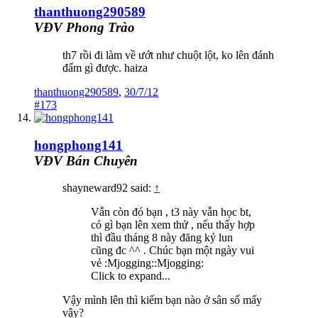
thanthuong290589
VĐV Phong Trào
th7 rồi đi làm về ướt như chuột lột, ko lên đánh
đấm gì được. haiza
thanthuong290589
,
30/7/12
#173
hongphong141
VĐV Bán Chuyên
shayneward92 said:
↑
Vẫn còn đó bạn , t3 này vẫn học bt,
có gì bạn lên xem thử , nếu thấy hợp
thì đầu tháng 8 này đăng ký lun
cũng đc ^^ . Chúc bạn một ngày vui
vẻ :Mjogging::Mjogging:
Click to expand...
Vậy mình lên thì kiếm bạn nào ở sân số mấy
vậy?