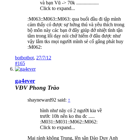
và bạn Vũ -> 70k ..................
Click to expand...
:M063::M063::M063: qua buổi đầu đi tập mình
cảm thấy có được sự hứng thú và yêu thích trong
bộ môn này các bạn ở đây giúp đở nhiệt tình tận
tâm trong lối dạy nói chứ hiếm ở đâu được như
vậy lắm tks mọi người mình sẻ cố gắng phát huy
:M062:
botbotbot
,
27/7/12
#165
ga4ever
VĐV Phong Trào
shayneward92 said:
↑
hình như nãy có 2 người kia về
trước 10h nên ko thu đc .....
:M031::M031::M062::M062:
Click to expand...
Mai rảnh không Trung, lên sân Đào Duy Anh