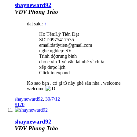
shayneward92
VĐV Phong Trào
dat said:
↑
Họ Tên:Lý Tiến Đạt
SDT:0975417535
email:datlytien@gmail.com
nghe nghiep: SV
Trình độ:trung bình
cho e xin 1 vé vãn lai nhé vì chưa
xếp được lịch
Click to expand...
Ko sao bạn , có gì t3 này ghé sân nha , welcome
welcome
shayneward92
,
30/7/12
#170
shayneward92
VĐV Phong Trào