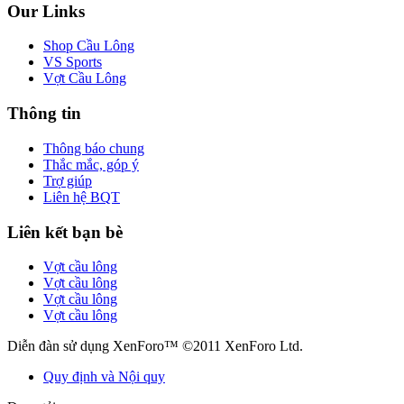
Our Links
Shop Cầu Lông
VS Sports
Vợt Cầu Lông
Thông tin
Thông báo chung
Thắc mắc, góp ý
Trợ giúp
Liên hệ BQT
Liên kết bạn bè
Vợt cầu lông
Vợt cầu lông
Vợt cầu lông
Vợt cầu lông
Diễn đàn sử dụng XenForo™ ©2011 XenForo Ltd.
Quy định và Nội quy