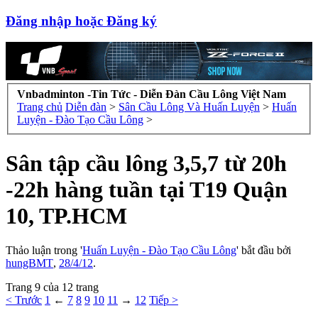
Đăng nhập hoặc Đăng ký
Vnbadminton -Tin Tức - Diễn Đàn Cầu Lông Việt Nam
Trang chủ
Diễn đàn
>
Sân Cầu Lông Và Huấn Luyện
>
Huấn
Luyện - Đào Tạo Cầu Lông
>
Sân tập cầu lông 3,5,7 từ 20h
-22h hàng tuần tại T19 Quận
10, TP.HCM
Thảo luận trong '
Huấn Luyện - Đào Tạo Cầu Lông
' bắt đầu bởi
hungBMT
,
28/4/12
.
Trang 9 của 12 trang
< Trước
1
←
7
8
9
10
11
→
12
Tiếp >