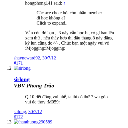
hongphong141 said:
↑
Các ace cho e hỏi còn nhận member
đi học không ạ?
Click to expand...
Vẫn còn đó bạn , t3 này vẫn học bt, có gì bạn lên
xem thử , nếu thấy hợp thì đầu tháng 8 này đăng
ký lun cũng đc ^^ . Chúc bạn một ngày vui vẻ
:Mjogging::Mjogging:
shayneward92
,
30/7/12
#171
sirlong
VĐV Phong Trào
Q.10 riết đông vui nhể, ta thì có thứ 7 wa góp
vui đc thoy :M059:
sirlong
,
30/7/12
#172