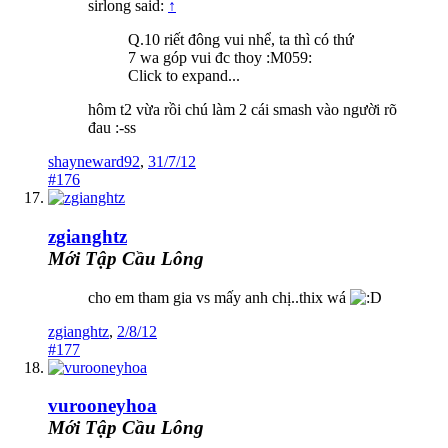
sirlong said:
↑
Q.10 riết đông vui nhể, ta thì có thứ
7 wa góp vui đc thoy :M059:
Click to expand...
hôm t2 vừa rồi chú làm 2 cái smash vào người rõ
đau :-ss
shayneward92
,
31/7/12
#176
zgianghtz
Mới Tập Cầu Lông
cho em tham gia vs mấy anh chị..thix wá
zgianghtz
,
2/8/12
#177
vurooneyhoa
Mới Tập Cầu Lông