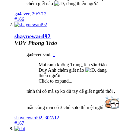
chém giết nào
, đang thiếu người
ga4ever
,
29/7/12
#166
shayneward92
VĐV Phong Trào
ga4ever said:
↑
Mai rảnh không Trung, lên sân Đào
Duy Anh chém giết nào
, đang
thiếu người
Click to expand...
rảnh thì có mà sợ ko đủ tay để giết người thôi ,
mắc công mai có 3 chú solo thì mệt nghỉ
shayneward92
,
30/7/12
#167