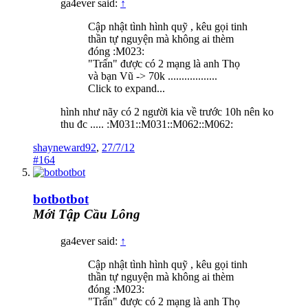
ga4ever said:
↑
Cập nhật tình hình quỹ , kêu gọi tinh
thần tự nguyện mà không ai thèm
đóng :M023:
"Trấn" được có 2 mạng là anh Thọ
và bạn Vũ -> 70k ..................
Click to expand...
hình như nãy có 2 người kia về trước 10h nên ko
thu đc ..... :M031::M031::M062::M062:
shayneward92
,
27/7/12
#164
botbotbot
Mới Tập Cầu Lông
ga4ever said:
↑
Cập nhật tình hình quỹ , kêu gọi tinh
thần tự nguyện mà không ai thèm
đóng :M023:
"Trấn" được có 2 mạng là anh Thọ