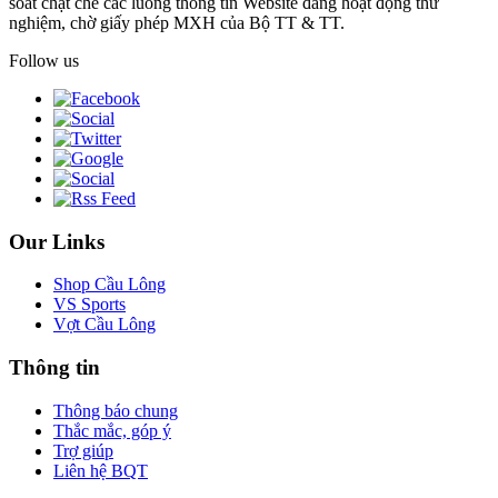
soát chặt chẽ các luồng thông tin Website đang hoạt động thử
nghiệm, chờ giấy phép MXH của Bộ TT & TT.
Follow us
Our Links
Shop Cầu Lông
VS Sports
Vợt Cầu Lông
Thông tin
Thông báo chung
Thắc mắc, góp ý
Trợ giúp
Liên hệ BQT