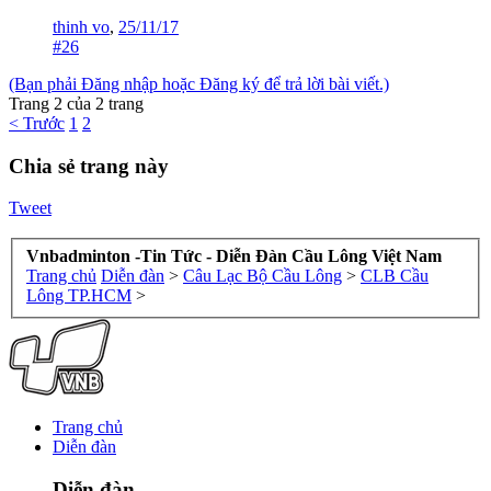
thinh vo
,
25/11/17
#26
(Bạn phải Đăng nhập hoặc Đăng ký để trả lời bài viết.)
Trang 2 của 2 trang
< Trước
1
2
Chia sẻ trang này
Tweet
Vnbadminton -Tin Tức - Diễn Đàn Cầu Lông Việt Nam
Trang chủ
Diễn đàn
>
Câu Lạc Bộ Cầu Lông
>
CLB Cầu
Lông TP.HCM
>
Trang chủ
Diễn đàn
Diễn đàn