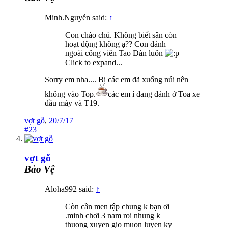
Minh.Nguyễn said:
↑
Con chào chú. Không biết sân còn
hoạt động không ạ?? Con đánh
ngoài công viên Tao Đàn luôn
Click to expand...
Sorry em nha.... Bị các em đã xuống núi nên
không vào Top.
các em í đang đánh ở Toa xe
đầu máy và T19.
vợt gỗ
,
20/7/17
#23
vợt gỗ
Bảo Vệ
Aloha992 said:
↑
Còn cần men tập chung k bạn ơi
.minh chơi 3 nam roi nhung k
thuong xuyen gio muon luyen ky