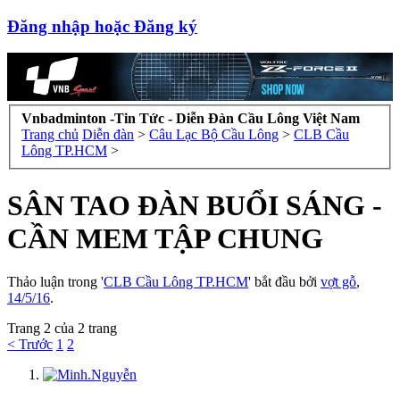
Đăng nhập hoặc Đăng ký
Vnbadminton -Tin Tức - Diễn Đàn Cầu Lông Việt Nam
Trang chủ
Diễn đàn
>
Câu Lạc Bộ Cầu Lông
>
CLB Cầu
Lông TP.HCM
>
SÂN TAO ĐÀN BUỔI SÁNG -
CẦN MEM TẬP CHUNG
Thảo luận trong '
CLB Cầu Lông TP.HCM
' bắt đầu bởi
vợt gỗ
,
14/5/16
.
Trang 2 của 2 trang
< Trước
1
2