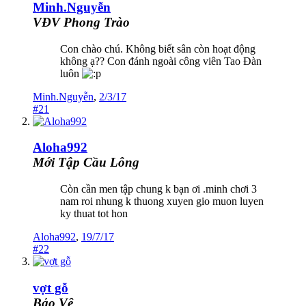
Minh.Nguyễn
VĐV Phong Trào
Con chào chú. Không biết sân còn hoạt động
không ạ?? Con đánh ngoài công viên Tao Đàn
luôn
Minh.Nguyễn
,
2/3/17
#21
Aloha992
Mới Tập Cầu Lông
Còn cần men tập chung k bạn ơi .minh chơi 3
nam roi nhung k thuong xuyen gio muon luyen
ky thuat tot hon
Aloha992
,
19/7/17
#22
vợt gỗ
Bảo Vệ