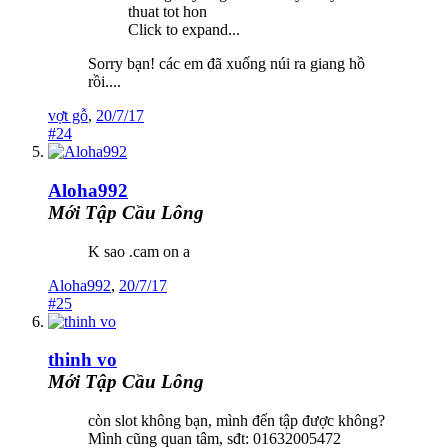
thuat tot hon
Click to expand...
Sorry bạn! các em đã xuống núi ra giang hồ
rồi....
vợt gỗ
,
20/7/17
#24
Aloha992
Mới Tập Cầu Lông
K sao .cam on a
Aloha992
,
20/7/17
#25
thinh vo
Mới Tập Cầu Lông
còn slot không bạn, mình đến tập được không?
Mình cũng quan tâm, sđt: 01632005472