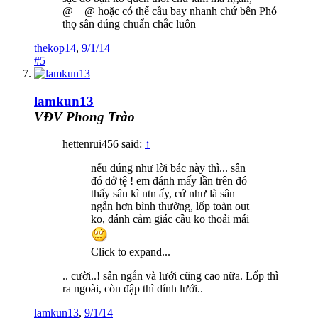
@__@ hoặc có thể cầu bay nhanh chứ bên Phó
thọ sân đúng chuẩn chắc luôn
thekop14
,
9/1/14
#5
lamkun13
VĐV Phong Trào
hettenrui456 said:
↑
nếu đúng như lời bác này thì... sân
đó dở tệ ! em đánh mấy lần trên đó
thấy sân kì ntn ấy, cứ như là sân
ngắn hơn bình thường, lốp toàn out
ko, đánh cảm giác cầu ko thoải mái
Click to expand...
.. cười..! sân ngắn và lưới cũng cao nữa. Lốp thì
ra ngoài, còn đập thì dính lưới..
lamkun13
,
9/1/14