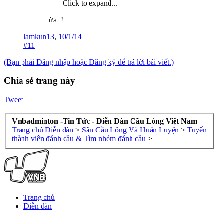
Click to expand...
.. ừa..!
lamkun13
,
10/1/14
#11
(Bạn phải Đăng nhập hoặc Đăng ký để trả lời bài viết.)
Chia sẻ trang này
Tweet
Vnbadminton -Tin Tức - Diễn Đàn Cầu Lông Việt Nam
Trang chủ
Diễn đàn
>
Sân Cầu Lông Và Huấn Luyện
>
Tuyển
thành viên đánh cầu & Tìm nhóm đánh cầu
>
Trang chủ
Diễn đàn