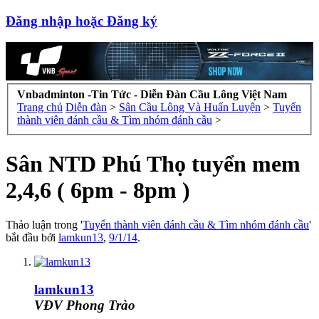
Đăng nhập hoặc Đăng ký
Vnbadminton -Tin Tức - Diễn Đàn Cầu Lông Việt Nam
Trang chủ
Diễn đàn
>
Sân Cầu Lông Và Huấn Luyện
>
Tuyển
thành viên đánh cầu & Tìm nhóm đánh cầu
>
Sân NTD Phú Thọ tuyển mem
2,4,6 ( 6pm - 8pm )
Thảo luận trong '
Tuyển thành viên đánh cầu & Tìm nhóm đánh cầu
'
bắt đầu bởi
lamkun13
,
9/1/14
.
lamkun13
VĐV Phong Trào