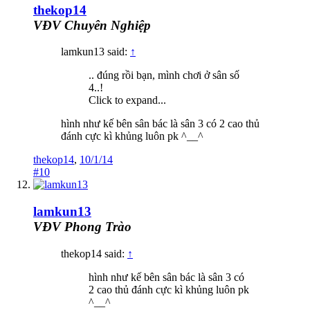
thekop14
VĐV Chuyên Nghiệp
lamkun13 said:
↑
.. đúng rồi bạn, mình chơi ở sân số
4..!
Click to expand...
hình như kế bên sân bác là sân 3 có 2 cao thủ
đánh cực kì khủng luôn pk ^__^
thekop14
,
10/1/14
#10
lamkun13
VĐV Phong Trào
thekop14 said:
↑
hình như kế bên sân bác là sân 3 có
2 cao thủ đánh cực kì khủng luôn pk
^__^