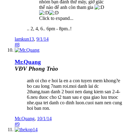
nhóm bạn đánh thứ mấy, giờ giấc
thế nào để anh còn tham gia
Click to expand...
.. 2, 4, 6.. 6pm - 8pm..!
lamkun13
,
9/1/14
#8
Mr.Quang
VĐV Phong Trào
anh oi cho e hoi la en a con tuyen mem khong?e
bo cau long 7nam roi.moi danh lai dc
2thang,tuan danh 2 buoi nen dang kiem san 2-4-
6.neu duoc cho t2 tuan sau e qua giao luu truoc
nhe.qua tet danh co dinh luon.cuoi nam nen cung
hoi ban ron.
Mr.Quang
,
10/1/14
#9