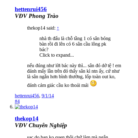
hettenrui456
VĐV Phong Trào
thekop14 said:
↑
nhà th đấu là chỗ tầng 1 có sân bóng
bàn rồi đi lên có 6 sân cầu lông pk
bác?
Click to expand...
nếu đúng như lời bác này thì... sân đó dở tệ ! em
đánh mấy lần trên đó thấy sân kì ntn ấy, cứ như
là sân ngắn hơn bình thường, lốp toàn out ko,
đánh cảm giác cầu ko thoải mái
hettenrui456
,
9/1/14
#4
thekop14
VĐV Chuyên Nghiệp
sạc do bạn ko quen thôi chứ làm mà ngắn,