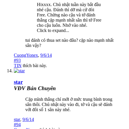
Hixxxx. Chủ nhật tuần này bắt đầu
nhé cậu. Đánh thì dỡ mà cứ đòi
Free. Chừng nào cậu và tớ đánh
thắng cặp mạnh nhất sân thì tớ Free
cho cậu luôn. Nhớ vào nhé.
Click to expand...
tui đánh có thua set nào đâu? cặp nào mạnh nhất
sân vậy?
CuongYonex
,
9/6/14
#93
TIN
thích bài này.
star
VĐV Bán Chuyên
Cặp mình thắng chỉ mới ở mức trung bình trong
sân thôi. Chủ nhật này vào đi, tớ và cậu sẽ đánh
với đôi số 1 sân này nhé.
star
,
9/6/14
#94