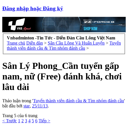
Đăng nhập hoặc Đăng ký
Vnbadminton -Tin Tức - Diễn Đàn Cầu Lông Việt Nam
Trang chủ
Diễn đàn
>
Sân Cầu Lông Và Huấn Luyện
>
Tuyển
thành viên đánh cầu & Tìm nhóm đánh cầu
>
Sân Lý Phong_Cần tuyển gấp
nam, nữ (Free) đánh khá, chơi
lâu dài
Thảo luận trong '
Tuyển thành viên đánh cầu & Tìm nhóm đánh cầu
'
bắt đầu bởi
star
,
25/11/13
.
Trang 5 của 6 trang
< Trước
1
2
3
4
5
6
Tiếp >