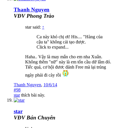
Thanh Nguyen
VĐV Phong Trào
star said:
↑
Ca này khó chị ơi! His.... "Hàng của
cậu ta" không cải tạo được.
Click to expand...
Haha.. Vậy là may mắn cho em nha Xuân.
Không thêm "nữ" này là em tốn cầu dữ lắm đó.
Tiếc quá, cơ hội đươc đánh Free mà lại trúng
ngày phải đi cày rồi
Thanh Nguyen
,
10/6/14
#98
star
thích bài này.
star
VĐV Bán Chuyên