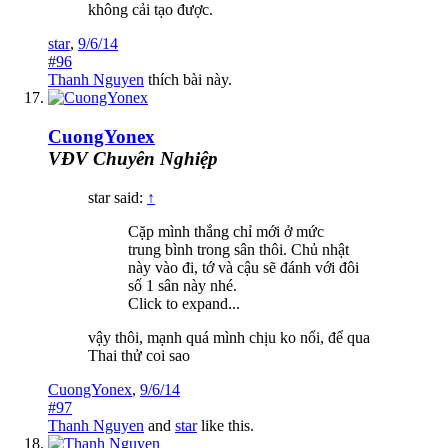
không cải tạo được.
star
,
9/6/14
#96
Thanh Nguyen
thích bài này.
CuongYonex
VĐV Chuyên Nghiệp
star said:
↑
Cặp mình thắng chỉ mới ở mức
trung bình trong sân thôi. Chủ nhật
này vào đi, tớ và cậu sẽ đánh với đôi
số 1 sân này nhé.
Click to expand...
vậy thôi, mạnh quá mình chịu ko nổi, để qua
Thai thử coi sao
CuongYonex
,
9/6/14
#97
Thanh Nguyen
and
star
like this.