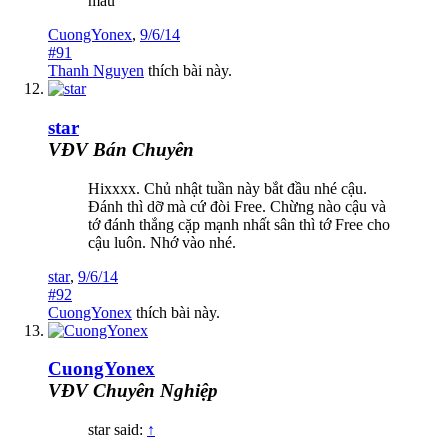
máu
CuongYonex
,
9/6/14
#91
Thanh Nguyen
thích bài này.
star
VĐV Bán Chuyên
Hixxxx. Chủ nhật tuần này bắt đầu nhé cậu.
Đánh thì dỡ mà cứ đòi Free. Chừng nào cậu và
tớ đánh thắng cặp mạnh nhất sân thì tớ Free cho
cậu luôn. Nhớ vào nhé.
star
,
9/6/14
#92
CuongYonex
thích bài này.
CuongYonex
VĐV Chuyên Nghiệp
star said:
↑