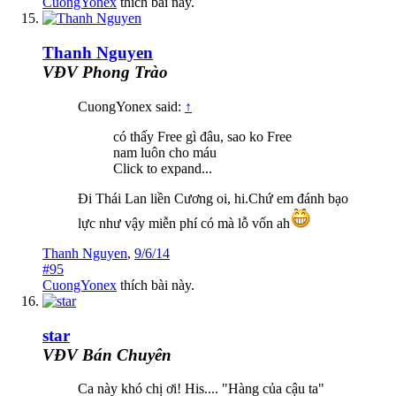
CuongYonex
thích bài này.
Thanh Nguyen
VĐV Phong Trào
CuongYonex said:
↑
có thấy Free gì đâu, sao ko Free
nam luôn cho máu
Click to expand...
Đi Thái Lan liền Cương oi, hi.Chứ em đánh bạo
lực như vậy miễn phí có mà lỗ vốn ah
Thanh Nguyen
,
9/6/14
#95
CuongYonex
thích bài này.
star
VĐV Bán Chuyên
Ca này khó chị ơi! His.... "Hàng của cậu ta"