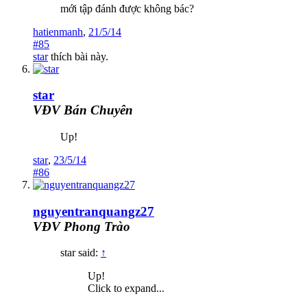
mới tập đánh được không bác?
hatienmanh
,
21/5/14
#85
star
thích bài này.
star
VĐV Bán Chuyên
Up!
star
,
23/5/14
#86
nguyentranquangz27
VĐV Phong Trào
star said:
↑
Up!
Click to expand...