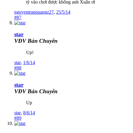
tý vào chơi được không anh Xuân ơi
nguyentranquangz27
,
25/5/14
#87
star
VĐV Bán Chuyên
Up!
star
,
1/6/14
#88
star
VĐV Bán Chuyên
Up
star
,
8/6/14
#89