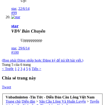
Up!
star
,
22/6/14
#99
star
VĐV Bán Chuyên
Upppppppppp
star
,
29/6/14
#100
(Bạn phải Đăng nhập hoặc Đăng ký để trả lời bài viết.)
Trang 5 của 6 trang
< Trước
1
2
3
4
5
6
Tiếp >
Chia sẻ trang này
Tweet
Vnbadminton -Tin Tức - Diễn Đàn Cầu Lông Việt Nam
Trang chủ
Diễn đàn
>
Sân Cầu Lông Và Huấn Luyện
>
Tuyển