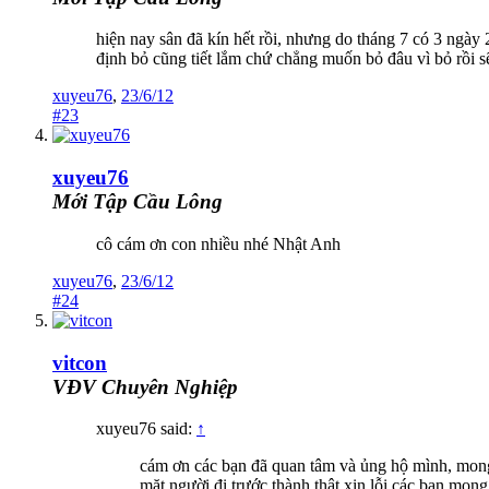
hiện nay sân đã kín hết rồi, nhưng do tháng 7 có 3 ngày 
định bỏ cũng tiết lắm chứ chẳng muốn bỏ đâu vì bỏ rồi 
xuyeu76
,
23/6/12
#23
xuyeu76
Mới Tập Cầu Lông
cô cám ơn con nhiều nhé Nhật Anh
xuyeu76
,
23/6/12
#24
vitcon
VĐV Chuyên Nghiệp
xuyeu76 said:
↑
cám ơn các bạn đã quan tâm và ủng hộ mình, mong 
mặt người đi trước thành thật xin lỗi các bạn mon