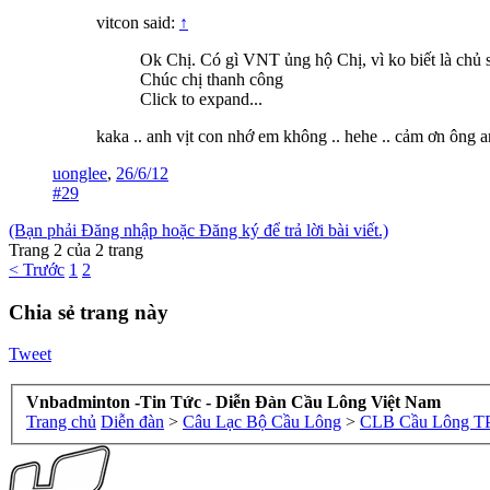
vitcon said:
↑
Ok Chị. Có gì VNT ủng hộ Chị, vì ko biết là chủ 
Chúc chị thanh công
Click to expand...
kaka .. anh vịt con nhớ em không .. hehe .. cảm ơn ông 
uonglee
,
26/6/12
#29
(Bạn phải Đăng nhập hoặc Đăng ký để trả lời bài viết.)
Trang 2 của 2 trang
< Trước
1
2
Chia sẻ trang này
Tweet
Vnbadminton -Tin Tức - Diễn Đàn Cầu Lông Việt Nam
Trang chủ
Diễn đàn
>
Câu Lạc Bộ Cầu Lông
>
CLB Cầu Lông 