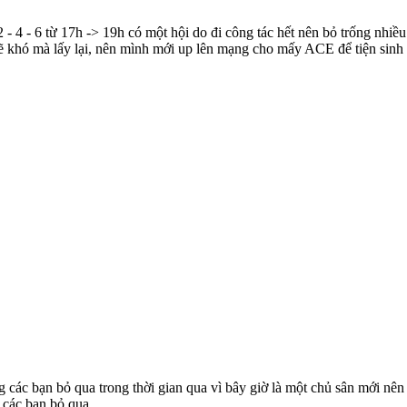
2 - 4 - 6 từ 17h -> 19h có một hội do đi công tác hết nên bỏ trống nhi
sẽ khó mà lấy lại, nên mình mới up lên mạng cho mấy ACE để tiện sinh
các bạn bỏ qua trong thời gian qua vì bây giờ là một chủ sân mới nê
g các bạn bỏ qua