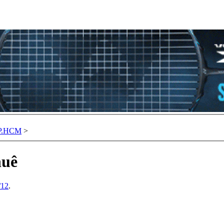
TP.HCM
>
huê
/12
.