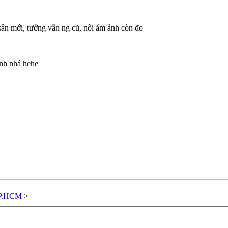
sân mới, tưởng vẫn ng cũ, nổi ám ảnh còn đo
anh nhá hehe
TP.HCM
>