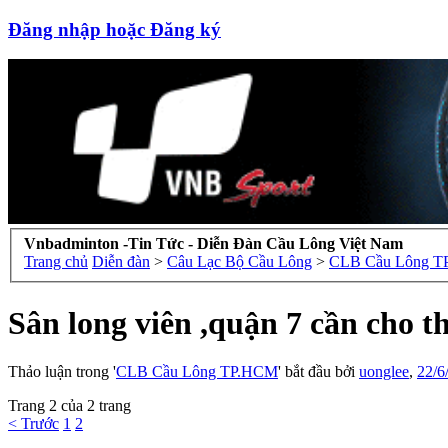
Đăng nhập hoặc Đăng ký
Vnbadminton -Tin Tức - Diễn Đàn Cầu Lông Việt Nam
Trang chủ
Diễn đàn
>
Câu Lạc Bộ Cầu Lông
>
CLB Cầu Lông 
Sân long viên ,quận 7 cần cho t
Thảo luận trong '
CLB Cầu Lông TP.HCM
' bắt đầu bởi
uonglee
,
22/6
Trang 2 của 2 trang
< Trước
1
2