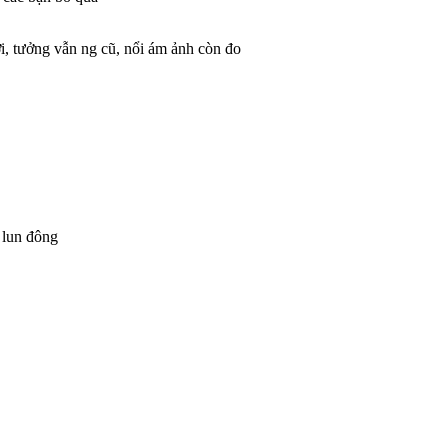
i, tưởng vẫn ng cũ, nổi ám ảnh còn đo
n lun đông