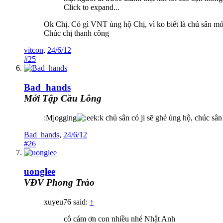
Click to expand...
Ok Chị. Có gì VNT ủng hộ Chị, vì ko biết là chủ sân mớ
Chúc chị thanh công
vitcon
,
24/6/12
#25
Bad_hands
Mới Tập Cầu Lông
:Mjogging
k chủ sân có ji sẽ ghé ủng hộ, chúc sâ
Bad_hands
,
24/6/12
#26
uonglee
VĐV Phong Trào
xuyeu76 said:
↑
cô cám ơn con nhiều nhé Nhật Anh