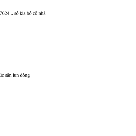
17624 .. số kia bỏ cô nhá
húc sân lun đông