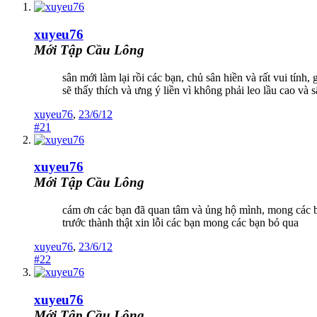
xuyeu76
Mới Tập Cầu Lông
sân mới làm lại rồi các bạn, chủ sân hiền và rất vui tính
sẽ thấy thích và ưng ý liền vì không phải leo lầu cao và sâ
xuyeu76
,
23/6/12
#21
xuyeu76
Mới Tập Cầu Lông
cám ơn các bạn đã quan tâm và ủng hộ mình, mong các bạ
trước thành thật xin lỗi các bạn mong các bạn bỏ qua
xuyeu76
,
23/6/12
#22
xuyeu76
Mới Tập Cầu Lông