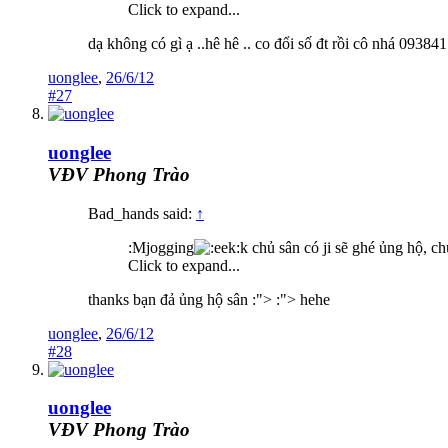
Click to expand...
dạ không có gì ạ ..hê hê .. co đổi số đt rồi cô nhá 09384
uonglee
,
26/6/12
#27
uonglee
VĐV Phong Trào
Bad_hands said:
↑
:Mjogging
k chủ sân có ji sẽ ghé ủng hộ, c
Click to expand...
thanks bạn đả ủng hộ sân :"> :"> hehe
uonglee
,
26/6/12
#28
uonglee
VĐV Phong Trào