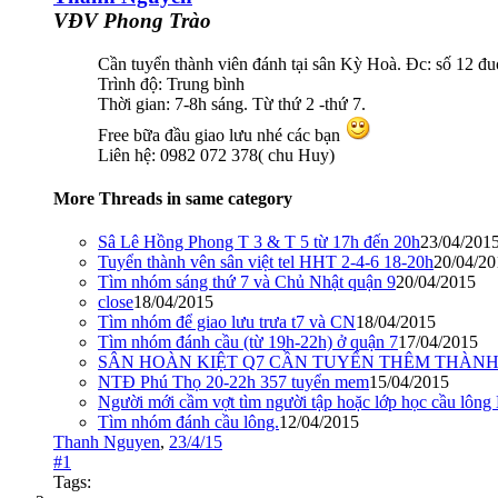
VĐV Phong Trào
Cần tuyển thành viên đánh tại sân Kỳ Hoà. Đc: số 12 
Trình độ: Trung bình
Thời gian: 7-8h sáng. Từ thứ 2 -thứ 7.
Free bữa đầu giao lưu nhé các bạn
Liên hệ: 0982 072 378( chu Huy)
More Threads in same category
Sâ Lê Hồng Phong T 3 & T 5 từ 17h đến 20h
23/04/201
Tuyển thành vên sân việt tel HHT 2-4-6 18-20h
20/04/20
Tìm nhóm sáng thứ 7 và Chủ Nhật quận 9
20/04/2015
close
18/04/2015
Tìm nhóm để giao lưu trưa t7 và CN
18/04/2015
Tìm nhóm đánh cầu (từ 19h-22h) ở quận 7
17/04/2015
SÂN HOÀN KIỆT Q7 CẦN TUYỂN THÊM THÀN
NTĐ Phú Thọ 20-22h 357 tuyển mem
15/04/2015
Người mới cầm vợt tìm người tập hoặc lớp học cầu lô
Tìm nhóm đánh cầu lông.
12/04/2015
Thanh Nguyen
,
23/4/15
#1
Tags: