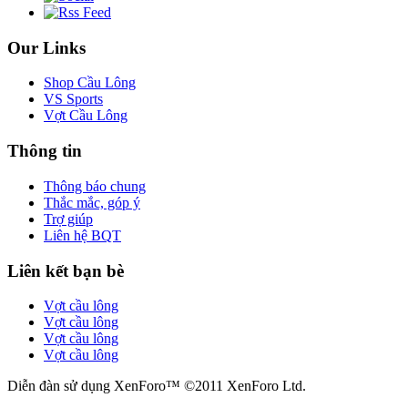
Our Links
Shop Cầu Lông
VS Sports
Vợt Cầu Lông
Thông tin
Thông báo chung
Thắc mắc, góp ý
Trợ giúp
Liên hệ BQT
Liên kết bạn bè
Vợt cầu lông
Vợt cầu lông
Vợt cầu lông
Vợt cầu lông
Diễn đàn sử dụng XenForo™ ©2011 XenForo Ltd.