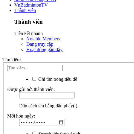
VnBadmintonTV
Thành viên
Thành viên
Liên kết nhanh
Notable Members
Đang truy cập
Hoạt động gần đây
Tìm kiếm
Chỉ tìm trong tiêu đề
Được gửi bởi thành viên:
Dãn cách tên bằng dấu phẩy(,).
Mới hơn ngày:
Search this thread only