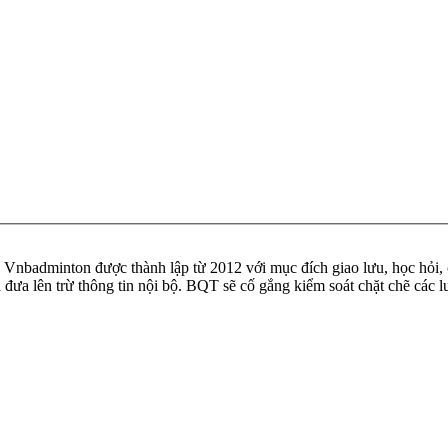
badminton được thành lập từ 2012 với mục đích giao lưu, học hỏi, ch
n đưa lên trừ thông tin nội bộ. BQT sẽ cố gắng kiểm soát chặt chẽ các