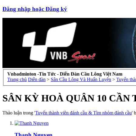
Đăng nhập hoặc Đăng ký
Vnbadminton -Tin Tức - Diễn Đàn Cầu Lông Việt Nam
Trang chủ
Diễn đàn
>
Sân Cầu Lông Và Huấn Luyện
>
Tuyển thà
SÂN KỲ HOÀ QUÂN 10 CẦN
Thảo luận trong '
Tuyển thành viên đánh cầu & Tìm nhóm đánh cầu
' 
Thanh Nguyen