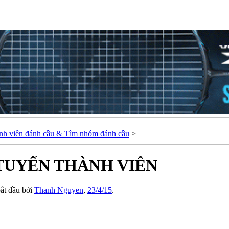
nh viên đánh cầu & Tìm nhóm đánh cầu
>
 TUYỂN THÀNH VIÊN
bắt đầu bởi
Thanh Nguyen
,
23/4/15
.