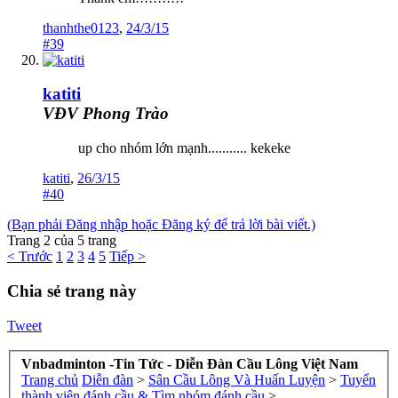
thanhthe0123
,
24/3/15
#39
katiti
VĐV Phong Trào
up cho nhóm lớn mạnh........... kekeke
katiti
,
26/3/15
#40
(Bạn phải Đăng nhập hoặc Đăng ký để trả lời bài viết.)
Trang 2 của 5 trang
< Trước
1
2
3
4
5
Tiếp >
Chia sẻ trang này
Tweet
Vnbadminton -Tin Tức - Diễn Đàn Cầu Lông Việt Nam
Trang chủ
Diễn đàn
>
Sân Cầu Lông Và Huấn Luyện
>
Tuyển
thành viên đánh cầu & Tìm nhóm đánh cầu
>