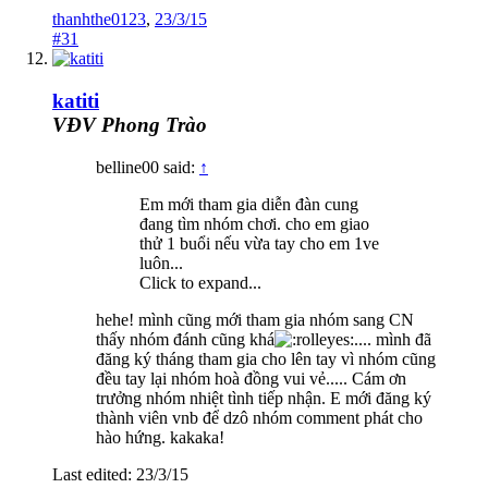
thanhthe0123
,
23/3/15
#31
katiti
VĐV Phong Trào
belline00 said:
↑
Em mới tham gia diễn đàn cung
đang tìm nhóm chơi. cho em giao
thử 1 buổi nếu vừa tay cho em 1ve
luôn...
Click to expand...
hehe! mình cũng mới tham gia nhóm sang CN
thấy nhóm đánh cũng khá
.... mình đã
đăng ký tháng tham gia cho lên tay vì nhóm cũng
đều tay lại nhóm hoà đồng vui vẻ..... Cám ơn
trưởng nhóm nhiệt tình tiếp nhận. E mới đăng ký
thành viên vnb để dzô nhóm comment phát cho
hào hứng. kakaka!
Last edited:
23/3/15