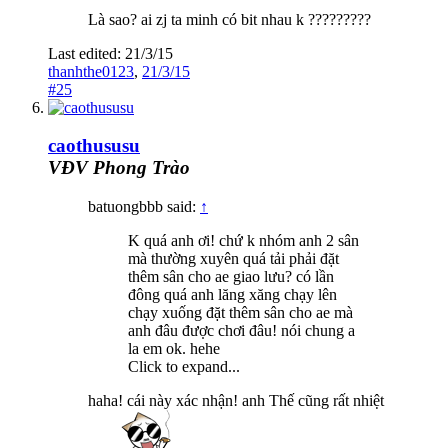
Là sao? ai zj ta minh có bit nhau k ?????????
Last edited:
21/3/15
thanhthe0123
,
21/3/15
#25
caothususu
VĐV Phong Trào
batuongbbb said:
↑
K quá anh ơi! chứ k nhóm anh 2 sân
mà thường xuyên quá tải phải đặt
thêm sân cho ae giao lưu? có lần
đông quá anh lăng xăng chạy lên
chạy xuống đặt thêm sân cho ae mà
anh đâu được chơi đâu! nói chung a
la em ok. hehe
Click to expand...
haha! cái này xác nhận! anh Thế cũng rất nhiệt