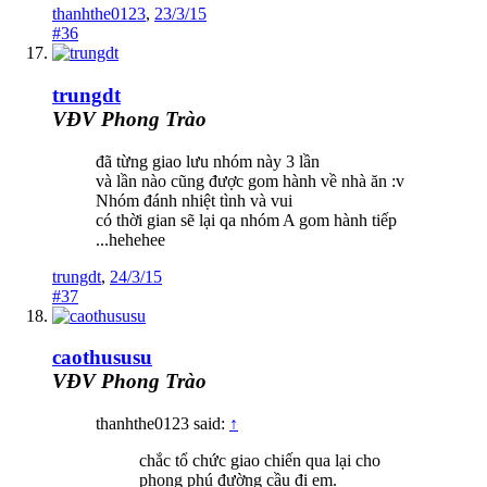
thanhthe0123
,
23/3/15
#36
trungdt
VĐV Phong Trào
đã từng giao lưu nhóm này 3 lần
và lần nào cũng được gom hành về nhà ăn :v
Nhóm đánh nhiệt tình và vui
có thời gian sẽ lại qa nhóm A gom hành tiếp
...hehehee
trungdt
,
24/3/15
#37
caothususu
VĐV Phong Trào
thanhthe0123 said:
↑
chắc tổ chức giao chiến qua lại cho
phong phú đường cầu đi em.