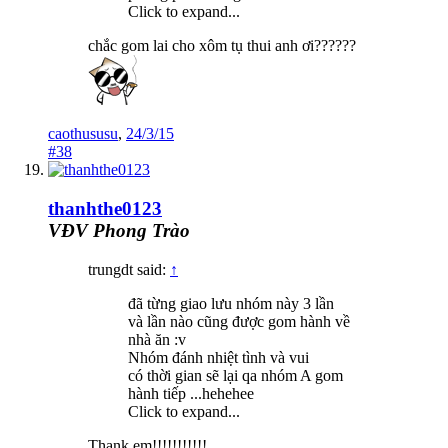
Click to expand...
chắc gom lai cho xôm tụ thui anh ơi??????
caothususu
,
24/3/15
#38
thanhthe0123
VĐV Phong Trào
trungdt said:
↑
đã từng giao lưu nhóm này 3 lần
và lần nào cũng được gom hành về
nhà ăn :v
Nhóm đánh nhiệt tình và vui
có thời gian sẽ lại qa nhóm A gom
hành tiếp ...hehehee
Click to expand...
Thank em!!!!!!!!!!!