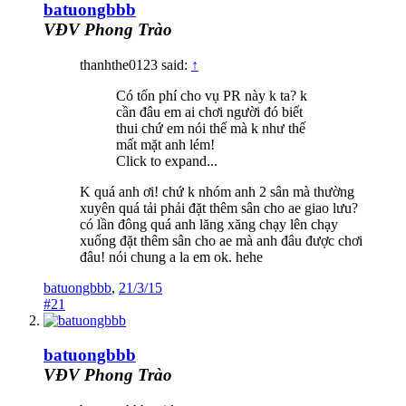
batuongbbb
VĐV Phong Trào
thanhthe0123 said:
↑
Có tốn phí cho vụ PR này k ta? k
cần đâu em ai chơi người đó biết
thui chứ em nói thế mà k như thế
mất mặt anh lém!
Click to expand...
K quá anh ơi! chứ k nhóm anh 2 sân mà thường
xuyên quá tải phải đặt thêm sân cho ae giao lưu?
có lần đông quá anh lăng xăng chạy lên chạy
xuống đặt thêm sân cho ae mà anh đâu được chơi
đâu! nói chung a la em ok. hehe
batuongbbb
,
21/3/15
#21
batuongbbb
VĐV Phong Trào