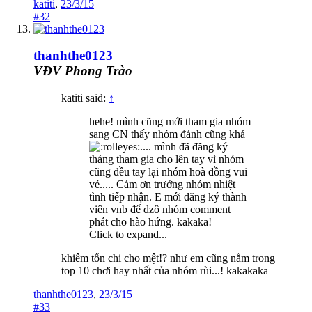
katiti
,
23/3/15
#32
thanhthe0123
VĐV Phong Trào
katiti said:
↑
hehe! mình cũng mới tham gia nhóm
sang CN thấy nhóm đánh cũng khá
.... mình đã đăng ký
tháng tham gia cho lên tay vì nhóm
cũng đều tay lại nhóm hoà đồng vui
vẻ..... Cám ơn trưởng nhóm nhiệt
tình tiếp nhận. E mới đăng ký thành
viên vnb để dzô nhóm comment
phát cho hào hứng. kakaka!
Click to expand...
khiêm tốn chi cho mệt!? như em cũng nằm trong
top 10 chơi hay nhất của nhóm rùi...! kakakaka
thanhthe0123
,
23/3/15
#33