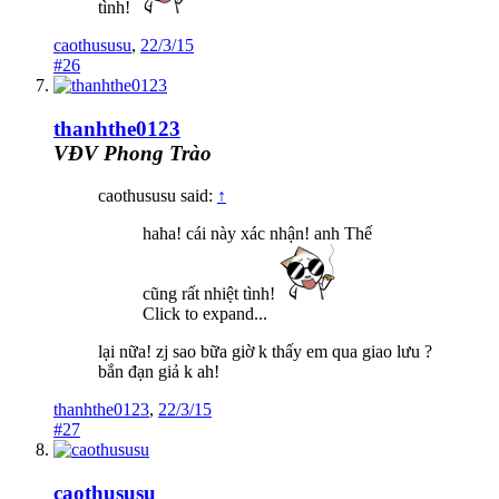
tình!
caothususu
,
22/3/15
#26
thanhthe0123
VĐV Phong Trào
caothususu said:
↑
haha! cái này xác nhận! anh Thế
cũng rất nhiệt tình!
Click to expand...
lại nữa! zj sao bữa giờ k thấy em qua giao lưu ?
bắn đạn giả k ah!
thanhthe0123
,
22/3/15
#27
caothususu