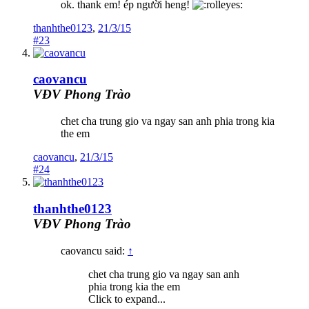
ok. thank em! ép người heng!
thanhthe0123
,
21/3/15
#23
caovancu
VĐV Phong Trào
chet cha trung gio va ngay san anh phia trong kia
the em
caovancu
,
21/3/15
#24
thanhthe0123
VĐV Phong Trào
caovancu said:
↑
chet cha trung gio va ngay san anh
phia trong kia the em
Click to expand...