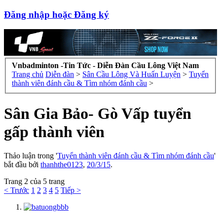
Đăng nhập hoặc Đăng ký
Vnbadminton -Tin Tức - Diễn Đàn Cầu Lông Việt Nam
Trang chủ
Diễn đàn
>
Sân Cầu Lông Và Huấn Luyện
>
Tuyển
thành viên đánh cầu & Tìm nhóm đánh cầu
>
Sân Gia Bảo- Gò Vấp tuyển
gấp thành viên
Thảo luận trong '
Tuyển thành viên đánh cầu & Tìm nhóm đánh cầu
'
bắt đầu bởi
thanhthe0123
,
20/3/15
.
Trang 2 của 5 trang
< Trước
1
2
3
4
5
Tiếp >