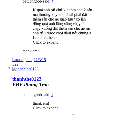
batuongbbb said:
↑
K quá anh ơi! chứ k nhóm anh 2 sân
mà thường xuyên quá tải phải đặt
thêm sân cho ae giao lưu? có lần
đông quá anh lăng xăng chạy lên
chạy xuống đặt thêm sân cho ae mà
anh đâu được chơi đâu! nói chung a
la em ok. hehe
Click to expand...
thank em!
batuongbbb
,
21/3/15
#22
thanhthe0123
VĐV Phong Trào
batuongbbb said:
↑
thank em!
Click to expand...