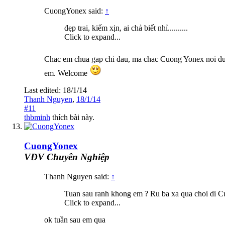
CuongYonex said:
↑
đẹp trai, kiếm xịn, ai chả biết nhỉ..........
Click to expand...
Chac em chua gap chi dau, ma chac Cuong Yonex noi đung
em. Welcome
Last edited:
18/1/14
Thanh Nguyen
,
18/1/14
#11
thbminh
thích bài này.
CuongYonex
VĐV Chuyên Nghiệp
Thanh Nguyen said:
↑
Tuan sau ranh khong em ? Ru ba xa qua choi di C
Click to expand...
ok tuần sau em qua