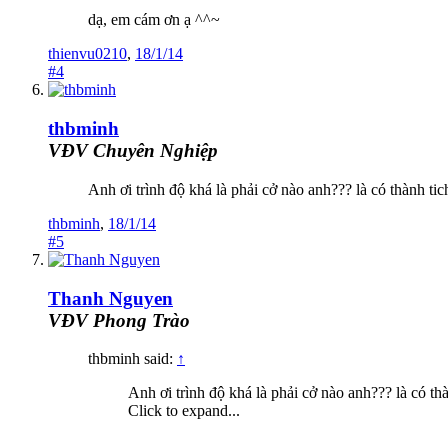
dạ, em cám ơn ạ ^^~
thienvu0210
,
18/1/14
#4
thbminh
VĐV Chuyên Nghiệp
Anh ơi trình độ khá là phải cở nào anh??? là có thành tic
thbminh
,
18/1/14
#5
Thanh Nguyen
VĐV Phong Trào
thbminh said:
↑
Anh ơi trình độ khá là phải cở nào anh??? là có th
Click to expand...