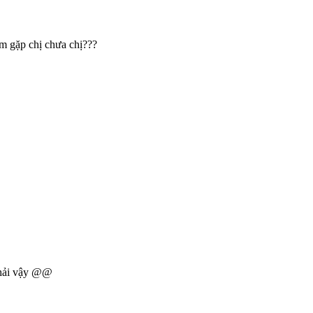
em gặp chị chưa chị???
 phải vậy @@