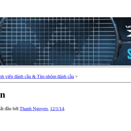
nh viên đánh cầu & Tìm nhóm đánh cầu
>
en
bắt đầu bởi
Thanh Nguyen
,
12/1/14
.