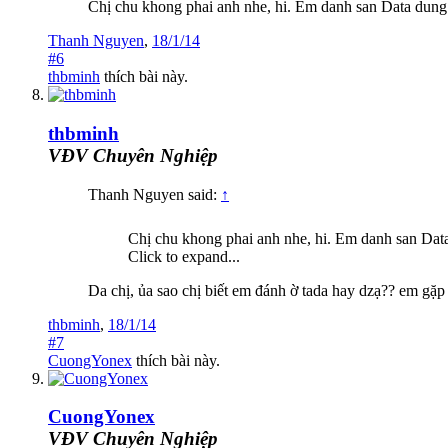
Chị chu khong phai anh nhe, hi. Em danh san Data dung 
Thanh Nguyen
,
18/1/14
#6
thbminh
thích bài này.
thbminh
VĐV Chuyên Nghiệp
Thanh Nguyen said:
↑
Chị chu khong phai anh nhe, hi. Em danh san Data
Click to expand...
Da chị, ủa sao chị biết em đánh ờ tada hay dzạ?? em gặp
thbminh
,
18/1/14
#7
CuongYonex
thích bài này.
CuongYonex
VĐV Chuyên Nghiệp