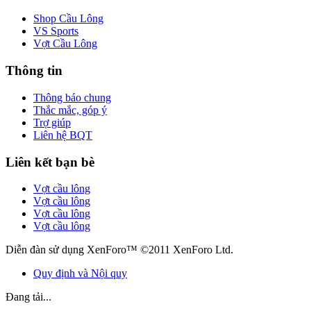
Shop Cầu Lông
VS Sports
Vợt Cầu Lông
Thông tin
Thông báo chung
Thắc mắc, góp ý
Trợ giúp
Liên hệ BQT
Liên kết bạn bè
Vợt cầu lông
Vợt cầu lông
Vợt cầu lông
Vợt cầu lông
Diễn đàn sử dụng XenForo™ ©2011 XenForo Ltd.
Quy định và Nội quy
Đang tải...