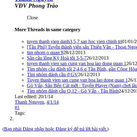
VĐV Phong Trào
Close
More Threads in same category
tuyen thanh vien danh3,5,7 san hoc vien chinh tri
01/01/
[Tân Phú] Tuyển thành viên sân Thiên Vân - Thoại Ng
tim nhom o quan 9
28/12/2013
Sân cầu lông Kỳ Hoà tối 3-5-7
26/12/2013
tuyen thanh vien san cung van hoa lao dong quan 1
26/1
Tìm nhóm cầu đánh tối 2,4,6 q Tân Bình, gần Cộng Hòa
Tìm nhóm đánh cầu ở GV
26/12/2013
Tuyen thanh vien san cung van hoa lao dong quan 1
26/1
Gò Vấp, Sân Bến Cát mới : Tuyển Player (Nam) chơi lâ
Tìm nhóm đánh cầu Q.12 - Gò Vấp - Tân Bình
24/12/20
Last edited:
20/1/14
Thanh Nguyen
,
4/1/14
#1
Tags:
(Bạn phải Đăng nhập hoặc Đăng ký để trả lời bài viết.)