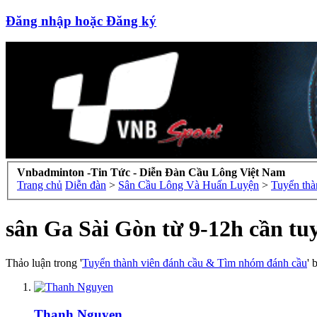
Đăng nhập hoặc Đăng ký
Vnbadminton -Tin Tức - Diễn Đàn Cầu Lông Việt Nam
Trang chủ
Diễn đàn
>
Sân Cầu Lông Và Huấn Luyện
>
Tuyển thà
sân Ga Sài Gòn từ 9-12h cần tu
Thảo luận trong '
Tuyển thành viên đánh cầu & Tìm nhóm đánh cầu
' 
Thanh Nguyen