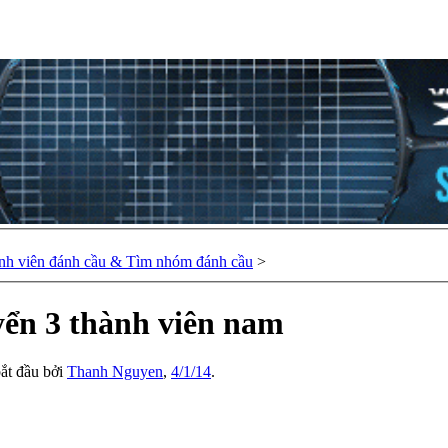
nh viên đánh cầu & Tìm nhóm đánh cầu
>
yển 3 thành viên nam
bắt đầu bởi
Thanh Nguyen
,
4/1/14
.