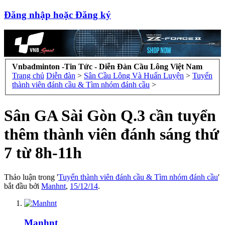
Đăng nhập hoặc Đăng ký
Vnbadminton -Tin Tức - Diễn Đàn Cầu Lông Việt Nam
Trang chủ
Diễn đàn
>
Sân Cầu Lông Và Huấn Luyện
>
Tuyển
thành viên đánh cầu & Tìm nhóm đánh cầu
>
Sân GA Sài Gòn Q.3 cần tuyển
thêm thành viên đánh sáng thứ
7 từ 8h-11h
Thảo luận trong '
Tuyển thành viên đánh cầu & Tìm nhóm đánh cầu
'
bắt đầu bởi
Manhnt
,
15/12/14
.
Manhnt