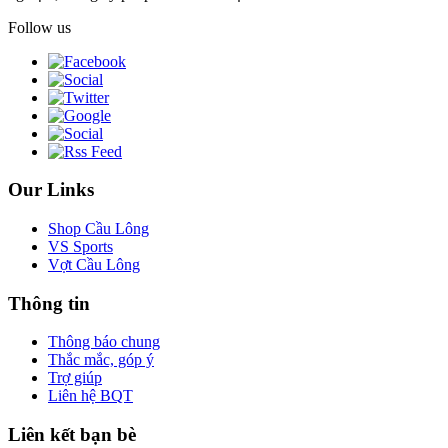
Follow us
Our Links
Shop Cầu Lông
VS Sports
Vợt Cầu Lông
Thông tin
Thông báo chung
Thắc mắc, góp ý
Trợ giúp
Liên hệ BQT
Liên kết bạn bè