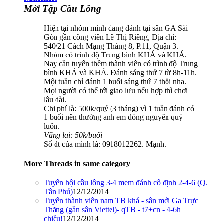
Mới Tập Cầu Lông
Hiện tại nhóm mình đang đánh tại sân GA Sài
Gòn gần công viên Lê Thị Riêng, Địa chỉ:
540/21 Cách Mạng Tháng 8, P.11, Quận 3.
Nhóm có trình độ Trung bình KHÁ và KHÁ.
Nay cần tuyển thêm thành viên có trình độ Trung
bình KHÁ và KHÁ. Đánh sáng thứ 7 từ 8h-11h.
Một tuần chỉ đánh 1 buổi sáng thứ 7 thôi nha.
Mọi người có thể tới giao lưu nếu hợp thì chơi
lâu dài.
Chi phí là: 500k/quý (3 tháng) vì 1 tuần đánh có
1 buổi nên thường anh em đóng nguyên quý
luôn.
Vãng lai: 50k/buổi
Số đt của mình là: 0918012262. Mạnh.
More Threads in same category
Tuyển hội cầu lông 3-4 mem đánh cố định 2-4-6 (Q.
Tân Phú)
12/12/2014
Tuyển thành viên nam TB khá - sân mới Ga Trực
Thăng (gần sân Viettel)- qTB - t7+cn - 4-6h
chiều!
12/12/2014