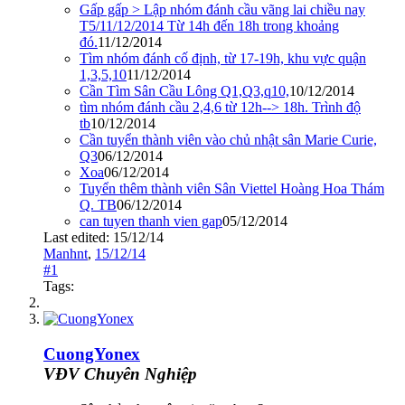
Gấp gấp > Lập nhóm đánh cầu vãng lai chiều nay
T5/11/12/2014 Từ 14h đến 18h trong khoảng
đó.
11/12/2014
Tìm nhóm đánh cố định, từ 17-19h, khu vực quận
1,3,5,10
11/12/2014
Cần Tìm Sân Cầu Lông Q1,Q3,q10,
10/12/2014
tìm nhóm đánh cầu 2,4,6 từ 12h--> 18h. Trình độ
tb
10/12/2014
Cần tuyển thành viên vào chủ nhật sân Marie Curie,
Q3
06/12/2014
Xoa
06/12/2014
Tuyển thêm thành viên Sân Viettel Hoàng Hoa Thám
Q. TB
06/12/2014
can tuyen thanh vien gap
05/12/2014
Last edited:
15/12/14
Manhnt
,
15/12/14
#1
Tags:
CuongYonex
VĐV Chuyên Nghiệp