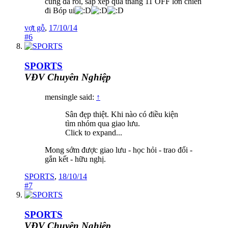
cũng đã rồi, sắp xếp qua tháng 11 OFF lớn chiến
đi Bóp ui
vợt gỗ
,
17/10/14
#6
SPORTS
VĐV Chuyên Nghiệp
mensingle said:
↑
Sân đẹp thiệt. Khi nào có điều kiện
tìm nhóm qua giao lưu.
Click to expand...
Mong sớm được giao lưu - học hỏi - trao đổi -
gắn kết - hữu nghị.
SPORTS
,
18/10/14
#7
SPORTS
VĐV Chuyên Nghiệp