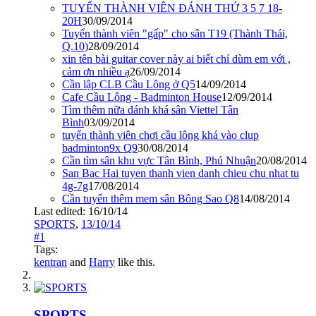
TUYỂN THÀNH VIÊN ĐÁNH THỨ 3 5 7 18-
20H
30/09/2014
Tuyển thành viên "gấp" cho sân T19 (Thành Thái,
Q.10)
28/09/2014
xin tên bài guitar cover này ai biết chỉ dùm em với ,
cảm ơn nhiều ạ
26/09/2014
Cần lập CLB Cầu Lông ở Q5
14/09/2014
Cafe Cầu Lông - Badminton House
12/09/2014
Tìm thêm nữa đánh khá sân Viettel Tân
Bình
03/09/2014
tuyển thành viên chơi cầu lông khá vào clup
badminton9x Q9
30/08/2014
Cần tìm sân khu vực Tân Bình, Phú Nhuận
20/08/2014
San Bac Hai tuyen thanh vien danh chieu chu nhat tu
4g-7g
17/08/2014
Cần tuyển thêm mem sân Bông Sao Q8
14/08/2014
Last edited:
16/10/14
SPORTS
,
13/10/14
#1
Tags:
kentran
and
Harry
like this.
SPORTS