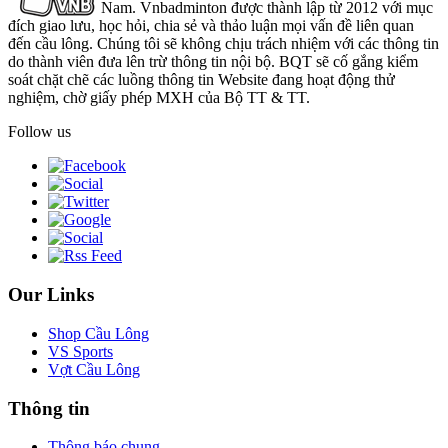
Nam. Vnbadminton được thành lập từ 2012 với mục
đích giao lưu, học hỏi, chia sẻ và thảo luận mọi vấn đề liên quan
đến cầu lông. Chúng tôi sẽ không chịu trách nhiệm với các thông tin
do thành viên đưa lên trừ thông tin nội bộ. BQT sẽ cố gắng kiểm
soát chặt chẽ các luồng thông tin Website đang hoạt động thử
nghiệm, chờ giấy phép MXH của Bộ TT & TT.
Follow us
Our Links
Shop Cầu Lông
VS Sports
Vợt Cầu Lông
Thông tin
Thông báo chung