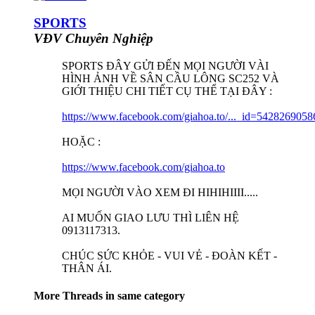
SPORTS
VĐV Chuyên Nghiệp
SPORTS ĐÂY GỬI ĐẾN MỌI NGƯỜI VÀI
HÌNH ẢNH VỀ SÂN CẦU LÔNG SC252 VÀ
GIỚI THIỆU CHI TIẾT CỤ THỂ TẠI ĐÂY :
https://www.facebook.com/giahoa.to/..._id=54282690
HOẶC :
https://www.facebook.com/giahoa.to
MỌI NGƯỜI VÀO XEM ĐI HIHIHIIII.....
AI MUỐN GIAO LƯU THÌ LIÊN HỆ
0913117313.
CHÚC SỨC KHỎE - VUI VẺ - ĐOÀN KẾT -
THÂN ÁI.
More Threads in same category