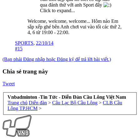
qua đánh thử với anh Sport đây
Click to expand...
Welcome, welcome, welcome... Hôm náo Em
sắp xếp ghé bên Anh chơi vui vào tối các thứ 2,
4, 6 từ 19:00 - 22:00.
SPORTS
,
22/10/14
#15
(Bạn phải Đăng nhập hoặc Đăng ký để trả lời bài viết.)
Chia sẻ trang này
Tweet
Vnbadminton -Tin Tức - Diễn Đàn Cầu Lông Việt Nam
Trang chủ
Diễn đàn
>
Câu Lạc Bộ Cầu Lông
>
CLB Cầu
Lông TP.HCM
>