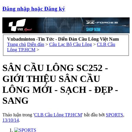
Đăng nhập hoặc Đăng ký
Vnbadminton -Tin Tức - Diễn Đàn Cầu Lông Việt Nam
Trang chủ
Diễn đàn
>
Câu Lạc Bộ Cầu Lông
>
CLB Cầu
Lông TP.HCM
>
SÂN CẦU LÔNG SC252 -
GIỚI THIỆU SÂN CẦU
LÔNG MỚI - SẠCH - ĐẸP -
SANG
Thảo luận trong '
CLB Cầu Lông TP.HCM
' bắt đầu bởi
SPORTS
,
13/10/14
.