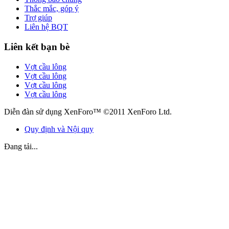
Thắc mắc, góp ý
Trợ giúp
Liên hệ BQT
Liên kết bạn bè
Vợt cầu lông
Vợt cầu lông
Vợt cầu lông
Vợt cầu lông
Diễn đàn sử dụng XenForo™ ©2011 XenForo Ltd.
Quy định và Nội quy
Đang tải...